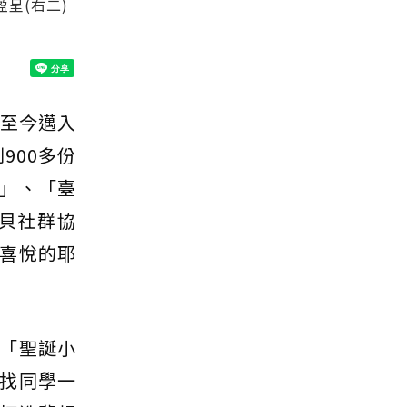
呈(右二)
起至今邁入
900多份
」、「臺
貝社群協
喜悅的耶
「聖誕小
找同學一