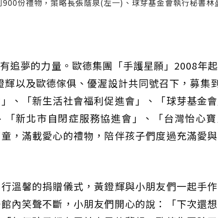
900份禮物，策略長張蔭泉(左一)、球芽基金會執行秘書林盈
。
有追夢的力量。歐德集團「手護星願」2008年
黃鐙輝以及歐德傢俱、優渥設計共同號召下，募集到
會」、「新生活社會福利促進會」、「球芽基金會
、「新北市自閉症服務協進會」、「台灣怡心寶
孩童，滿載愛心的禮物，陪伴孩子們度過充滿愛與
舉行溫馨的捐贈儀式，黃鐙輝與小朋友們一起手作
場館內笑聲不斷，小朋友們開心的說：「下次還想