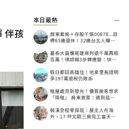
本日最熱
 伴孩
屏東套房＋存股千張00878...目
標65歲退休！32歲台北人曝：
現在已有243張
基泰大直爛尾建商判退千萬再賠
百萬！律師揭3步驟應變：快通
知銀行止付搶救自備款
假日都回高雄住！他拿里長證明
爭197萬退稅仍敗訴
租屋處亮到發光！優質房客想求
「降租」 房東激賞：遇到這種
一定降
裝潢全程零探班：屋主人在海
外，17 坪北歐三房完工當天才
「開箱」