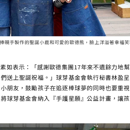
捧親手製作的聖誕小鹿和可愛的歐德熊，臉上洋溢著幸福笑
素如表示：「感謝歐德集團17年來不遺餘力地
他們送上聖誕祝福。」球芽基金會執行秘書林盈呈
的小朋友，鼓勵孩子在追逐棒球夢的同時也要重視
年將球芽基金會納入『手護星願』公益計畫，讓孩