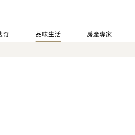
搜奇
品味生活
房產專家