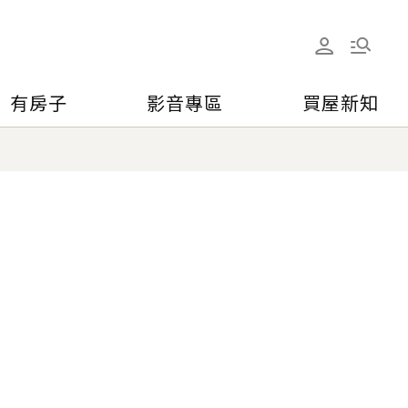
有房子
影音專區
買屋新知