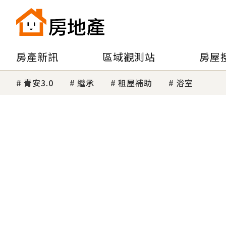
房產新訊
區域觀測站
房屋
青安3.0
繼承
租屋補助
浴室