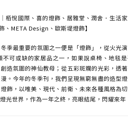
片來源｜栢悅國際、喜的燈飾、居雅堂、潤舍．生活
、META Design、歐斯堤燈飾】
，冬季最重要的氛圍之一便是「燈飾」，從火光演
類不可或缺的家居品之一，如果說桌椅、地毯是
是創造氛圍的神仙教母；從五彩斑斕的光彩，透著
浪漫。今年的冬季刊，我們呈現無窮無盡的造型燈
盞燈飾，以唯美、現代、前衛、未來各種風格為切
燈光世界，作為一年之終，亮眼結尾，閃耀來年