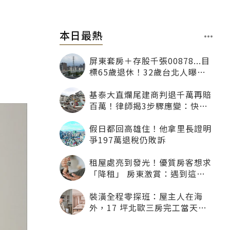
本日最熱
屏東套房＋存股千張00878...目
標65歲退休！32歲台北人曝：
現在已有243張
基泰大直爛尾建商判退千萬再賠
百萬！律師揭3步驟應變：快通
知銀行止付搶救自備款
假日都回高雄住！他拿里長證明
爭197萬退稅仍敗訴
租屋處亮到發光！優質房客想求
「降租」 房東激賞：遇到這種
一定降
裝潢全程零探班：屋主人在海
外，17 坪北歐三房完工當天才
「開箱」