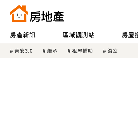
房產新訊
區域觀測站
房屋
青安3.0
繼承
租屋補助
浴室