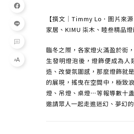
【撰文｜Timmy Lo．圖
家居、KIMU 柒木、睦叁精品燈飾
臨冬之際，各家燈火滿盈於街
生發明燈泡後，燈飾便成為人
造、改變氛圍感，那麼燈飾就
的展現，搖曳在空間中，極致
燈、吊燈、桌燈⋯等報導數十
邀請眾人一起走進迷幻、夢幻的