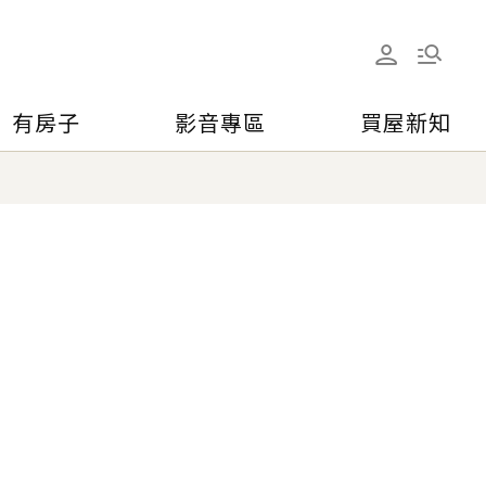
有房子
影音專區
買屋新知