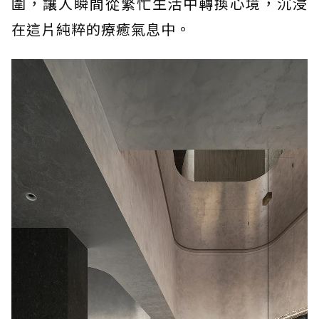
圍，讓人瞬間從繁忙生活中轉換心境，沉浸
在這片純粹的療癒氣息中。