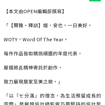
【本文由OPEN編輯部撰寫】
「【爾雅・釋訓】媞，安也。一日美好。
WOTY，Word Of The Year。
每件作品皆如精挑細選的年度代表，
屋媞將此精神寄託於創作，
致力展現居家至美之貌。」
「以『七分滿』的理念，為生活預留成長的
空間」是屋媞設計總監雷巧華堅持的設計哲