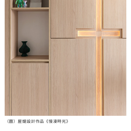
（圖）屋媞設計作品《慢漫時光》