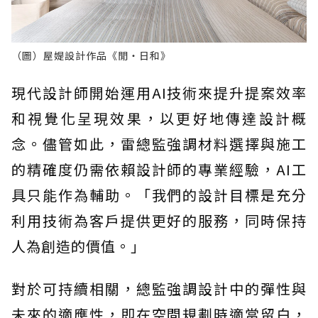
（圖）屋媞設計作品《閒・日和》
現代設計師開始運用AI技術來提升提案效率
和視覺化呈現效果，以更好地傳達設計概
念。儘管如此，雷總監強調材料選擇與施工
的精確度仍需依賴設計師的專業經驗，AI工
具只能作為輔助。「我們的設計目標是充分
利用技術為客戶提供更好的服務，同時保持
人為創造的價值。」
對於可持續相關，總監強調設計中的彈性與
未來的適應性，即在空間規劃時適當留白，