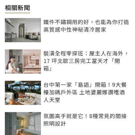
相關新聞
鐵件不鏽鋼用的好，也能為你打造
高質感中性神秘清冷居家
裝潢全程零探班：屋主人在海外，
17 坪北歐三房完工當天才「開
箱」
台中第一家「島語」開箱！9大餐
檯加碼戶外區 土地婆麗娜讚嗜酒
人天堂
氛圍高手就是它！8種常見的間接
照明設計