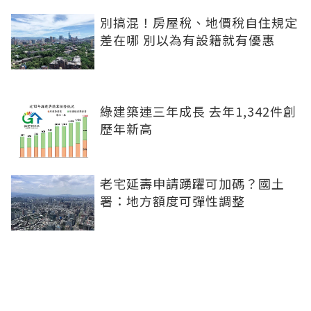
別搞混！房屋稅、地價稅自住規定
差在哪 別以為有設籍就有優惠
綠建築連三年成長 去年1,342件創
歷年新高
老宅延壽申請踴躍可加碼？國土
署：地方額度可彈性調整