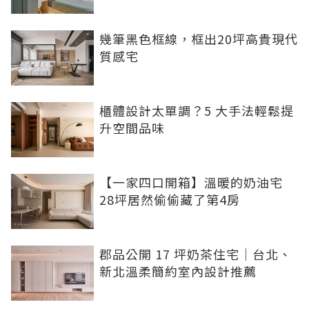
幾筆黑色框線，框出20坪高貴現代
質感宅
櫃體設計太單調？5 大手法輕鬆提
升空間品味
【一家四口開箱】溫暖的奶油宅
28坪居然偷偷藏了第4房
郡品公開 17 坪奶茶住宅｜台北、
新北溫柔簡約室內設計推薦