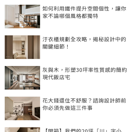
如何利用鐵件提升空間個性，讓你
家不論哪個風格都獨特
汙衣櫃規劃全攻略，揭秘設計中的
關鍵細節！
灰與木，形塑30坪率性質感的簡約
現代飯店宅
花大錢還住不舒服？諮詢設計師前
你必須先做這三件事
【開箱】我們的20坪「川」字小