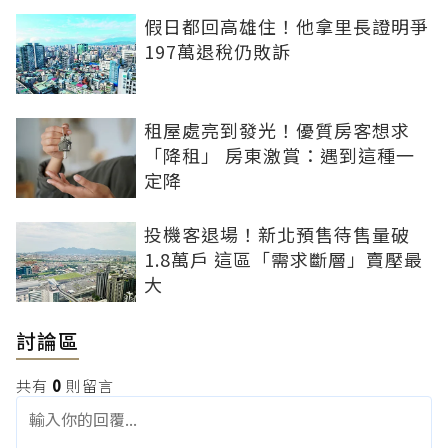
假日都回高雄住！他拿里長證明爭
197萬退稅仍敗訴
租屋處亮到發光！優質房客想求
「降租」 房東激賞：遇到這種一
定降
投機客退場！新北預售待售量破
1.8萬戶 這區「需求斷層」賣壓最
大
討論區
共有
0
則留言