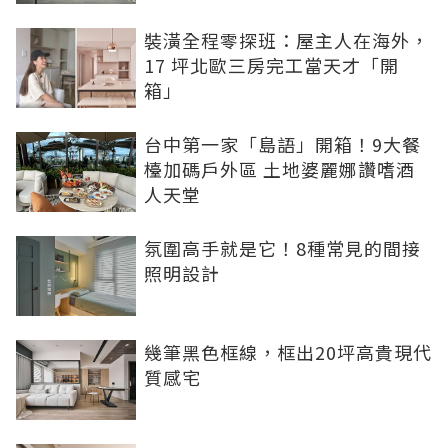
裝潢全程零探班：屋主人在海外，
17 坪北歐三房完工當天才「開
箱」
台中第一家「島語」開箱！9大餐
檯加碼戶外區 土地婆麗娜讚嗜酒
人天堂
氛圍高手就是它！8種常見的間接
照明設計
幾筆黑色框線，框出20坪高貴現代
質感宅