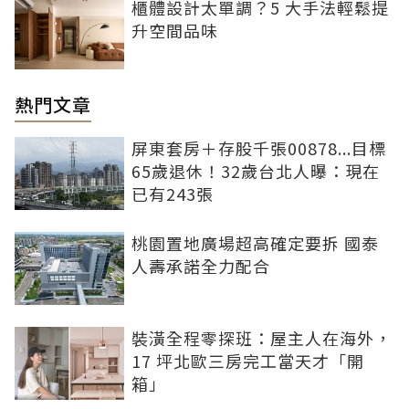
櫃體設計太單調？5 大手法輕鬆提
升空間品味
熱門文章
屏東套房＋存股千張00878...目標
65歲退休！32歲台北人曝：現在
已有243張
桃園置地廣場超高確定要拆 國泰
人壽承諾全力配合
裝潢全程零探班：屋主人在海外，
17 坪北歐三房完工當天才「開
箱」