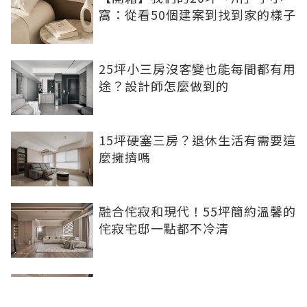
窩：從看50個建案到找到家的樣子
25坪小三房沒客變也能每間都有用
途？設計師怎麼做到的
15坪硬塞三房？退休生活有需要這
麼擁擠嗎
融合侘寂和現代！55坪簡約溫馨的
侘寂宅邸一點都不冷清
不想出門卻想小酌一杯？居家小酒
吧完成你的夢想