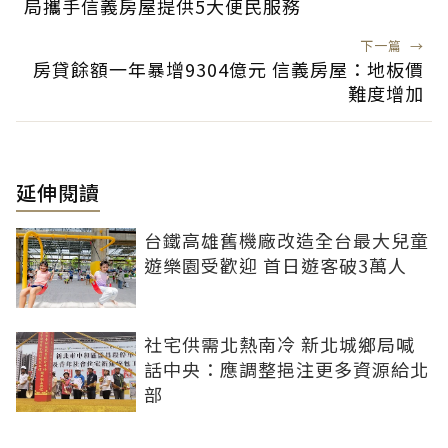
局攜手信義房屋提供5大便民服務
下一篇
→
房貸餘額一年暴增9304億元 信義房屋：地板價
難度增加
延伸閱讀
台鐵高雄舊機廠改造全台最大兒童
遊樂園受歡迎 首日遊客破3萬人
社宅供需北熱南冷 新北城鄉局喊
話中央：應調整挹注更多資源給北
部