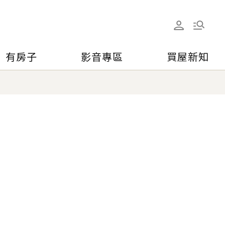
有房子
影音專區
買屋新知