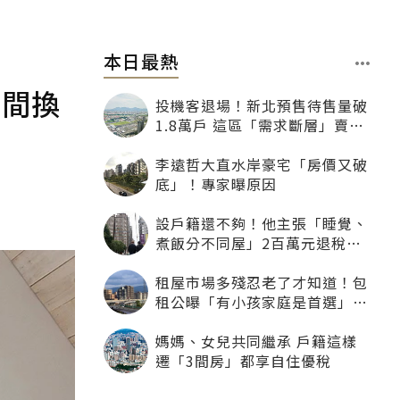
本日最熱
空間換
投機客退場！新北預售待售量破
1.8萬戶 這區「需求斷層」賣壓
最大
李遠哲大直水岸豪宅「房價又破
底」！專家曝原因
設戶籍還不夠！他主張「睡覺、
煮飯分不同屋」2百萬元退稅照
樣沒了
租屋市場多殘忍老了才知道！包
租公曝「有小孩家庭是首選」：
寧可不租老人也別自找麻煩
媽媽、女兒共同繼承 戶籍這樣
遷「3間房」都享自住優稅