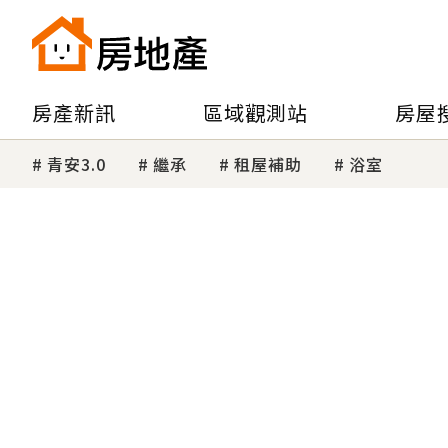
房產新訊
區域觀測站
房屋
青安3.0
繼承
租屋補助
浴室