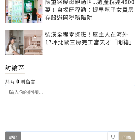
陳重銘曝母親過世...遺產稅達4800
萬！自揭歷程勸：提早幫子女買房
存股避開稅務陷阱
裝潢全程零探班！屋主人在海外
17坪北歐三房完工當天才「開箱」
討論區
共有
0
則留言
規範
回覆