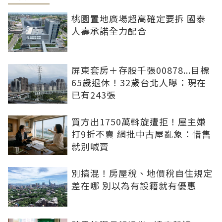
桃園置地廣場超高確定要拆 國泰
人壽承諾全力配合
屏東套房＋存股千張00878...目標
65歲退休！32歲台北人曝：現在
已有243張
買方出1750萬斡旋遭拒！屋主嫌
打9折不賣 網批中古屋亂象：惜售
就別喊賣
別搞混！房屋稅、地價稅自住規定
差在哪 別以為有設籍就有優惠