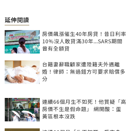
延伸閱讀
房價飆漲催生40年房貸！昔日利率
10%沒人敢貸滿30年...SARS期間
曾有全額貸
台籍妻辭職顧家遭陸籍夫外遇離
婚！律師：無過錯方可要求賠償多
分
連續66個月生不如死！他質疑「高
房價不生是假命題」 網開酸：蛋
黃區根本沒跌