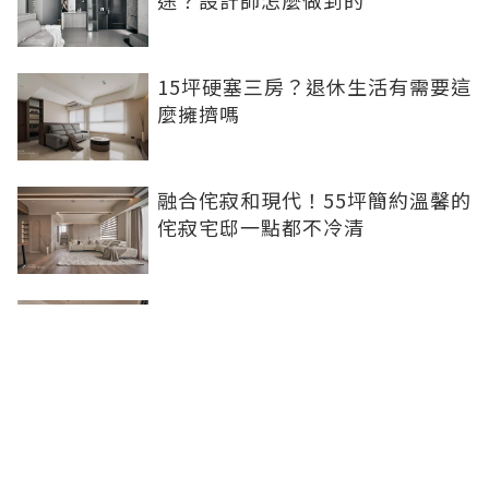
途？設計師怎麼做到的
15坪硬塞三房？退休生活有需要這
麼擁擠嗎
融合侘寂和現代！55坪簡約溫馨的
侘寂宅邸一點都不冷清
不想出門卻想小酌一杯？居家小酒
吧完成你的夢想
灰色特殊塗料空間高級美！巧妙揉
合兩種風格的27坪現代簡約居家