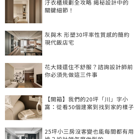
汙衣櫃規劃全攻略 揭秘設計中的
關鍵細節！
灰與木 形塑30坪率性質感的簡約
現代飯店宅
花大錢還住不舒服？諮詢設計師前
你必須先做這三件事
【開箱】我們的20坪「川」字小
窩：從看50個建案到找到家的樣子
25坪小三房沒客變也能每間都有用