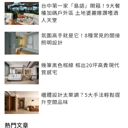
台中第一家「島語」開箱！9大餐
檯加碼戶外區 土地婆麗娜讚嗜酒
人天堂
氛圍高手就是它！8種常見的間接
照明設計
幾筆黑色框線 框出20坪高貴現代
質感宅
櫃體設計太單調？5大手法輕鬆提
升空間品味
熱門文章