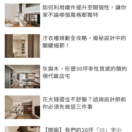
如何利用鐵件提升空間個性，讓你
家不論哪個風格都獨特
汙衣櫃規劃全攻略，揭秘設計中的
關鍵細節！
灰與木，形塑30坪率性質感的簡約
現代飯店宅
花大錢還住不舒服？諮詢設計師前
你必須先做這三件事
【開箱】我們的20坪「川」字小