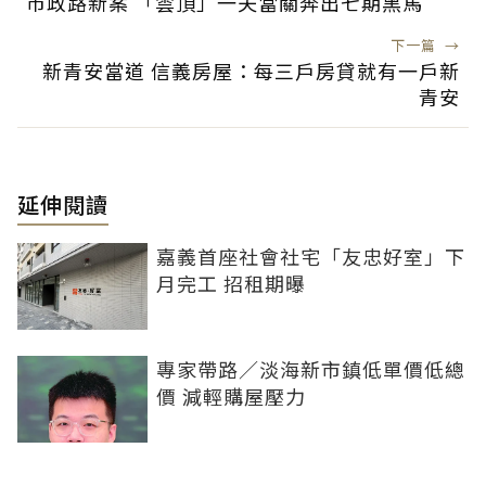
市政路新案 「雲頂」一夫當關奔出七期黑馬
下一篇
→
新青安當道 信義房屋：每三戶房貸就有一戶新
青安
延伸閱讀
嘉義首座社會社宅「友忠好室」下
月完工 招租期曝
專家帶路／淡海新市鎮低單價低總
價 減輕購屋壓力