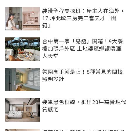
裝潢全程零探班：屋主人在海外，
17 坪北歐三房完工當天才「開
箱」
台中第一家「島語」開箱！9大餐
檯加碼戶外區 土地婆麗娜讚嗜酒
人天堂
氛圍高手就是它！8種常見的間接
照明設計
幾筆黑色框線，框出20坪高貴現代
質感宅