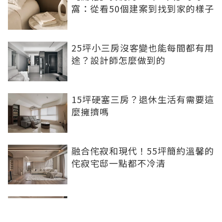
窩：從看50個建案到找到家的樣子
25坪小三房沒客變也能每間都有用
途？設計師怎麼做到的
15坪硬塞三房？退休生活有需要這
麼擁擠嗎
融合侘寂和現代！55坪簡約溫馨的
侘寂宅邸一點都不冷清
不想出門卻想小酌一杯？居家小酒
吧完成你的夢想