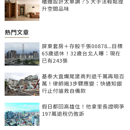
櫃體設計太單調？5 大手法輕鬆提
升空間品味
熱門文章
屏東套房＋存股千張00878...目標
65歲退休！32歲台北人曝：現在
已有243張
基泰大直爛尾建商判退千萬再賠百
萬！律師揭3步驟應變：快通知銀
行止付搶救自備款
假日都回高雄住！他拿里長證明爭
197萬退稅仍敗訴