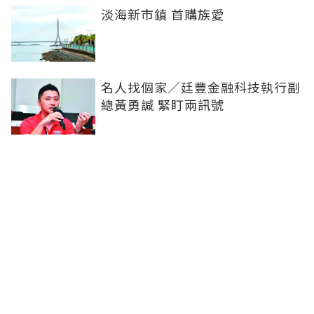
淡海新市鎮 首購族愛
名人找個家／廷豐金融科技執行副
總黃勇諴 緊盯兩訊號