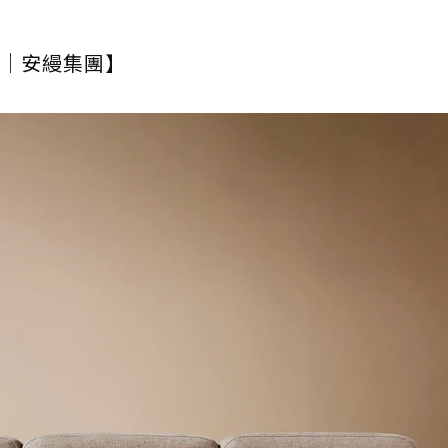
｜安縵集團】