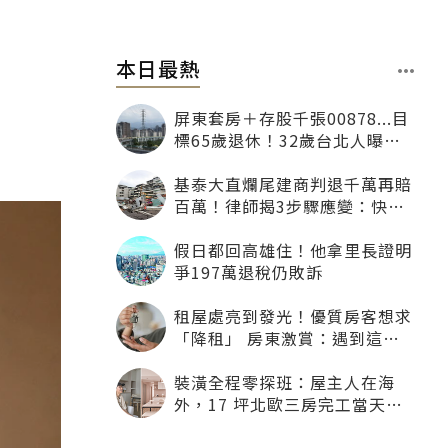
本日最熱
屏東套房＋存股千張00878...目
標65歲退休！32歲台北人曝：
現在已有243張
基泰大直爛尾建商判退千萬再賠
百萬！律師揭3步驟應變：快通
知銀行止付搶救自備款
假日都回高雄住！他拿里長證明
爭197萬退稅仍敗訴
租屋處亮到發光！優質房客想求
「降租」 房東激賞：遇到這種
一定降
裝潢全程零探班：屋主人在海
外，17 坪北歐三房完工當天才
「開箱」