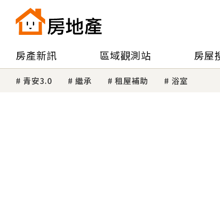
房產新訊
區域觀測站
房屋
青安3.0
繼承
租屋補助
浴室