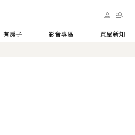
有房子
影音專區
買屋新知