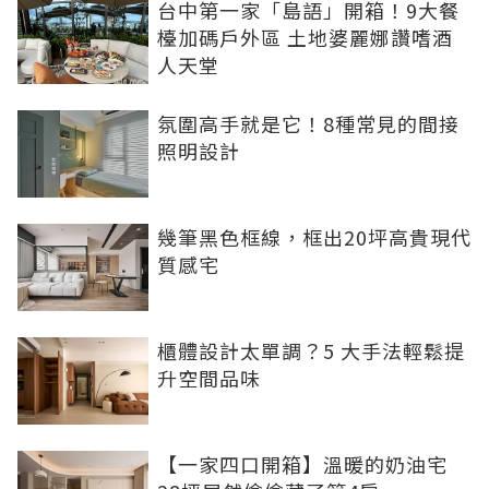
台中第一家「島語」開箱！9大餐
檯加碼戶外區 土地婆麗娜讚嗜酒
人天堂
氛圍高手就是它！8種常見的間接
照明設計
幾筆黑色框線，框出20坪高貴現代
質感宅
櫃體設計太單調？5 大手法輕鬆提
升空間品味
【一家四口開箱】溫暖的奶油宅