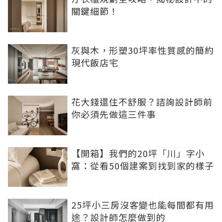
關鍵細節！
灰與木，形塑30坪率性質感的簡約
現代飯店宅
花大錢還住不舒服？諮詢設計師前
你必須先做這三件事
【開箱】我們的20坪「川」字小
窩：從看50個建案到找到家的樣子
25坪小三房沒客變也能每間都有用
途？設計師怎麼做到的