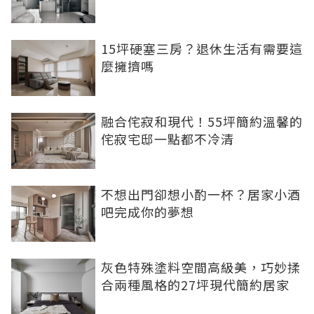
15坪硬塞三房？退休生活有需要這
麼擁擠嗎
融合侘寂和現代！55坪簡約溫馨的
侘寂宅邸一點都不冷清
不想出門卻想小酌一杯？居家小酒
吧完成你的夢想
灰色特殊塗料空間高級美，巧妙揉
合兩種風格的27坪現代簡約居家