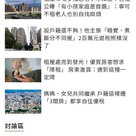
公曝「有小孩家庭是首選」：寧可
不租老人也別自找麻煩
設戶籍還不夠！他主張「睡覺、煮
飯分不同屋」2百萬元退稅照樣沒
了
租屋處亮到發光！優質房客想求
「降租」 房東激賞：遇到這種一
定降
媽媽、女兒共同繼承 戶籍這樣遷
「3間房」都享自住優稅
討論區