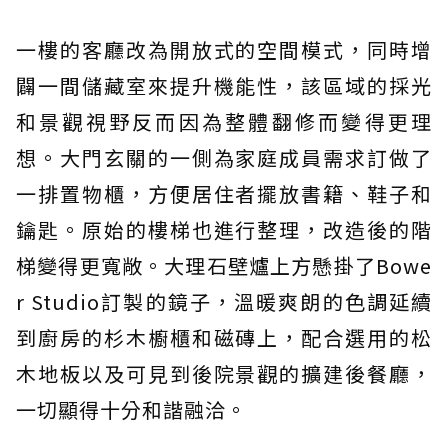
一樓的客廳改為開放式的空間模式，同時增
闢一間儲藏室來提升機能性，該區域的採光
和景觀視野反而因為整體翻修而變得更理
想。大門玄關的一側為家庭成員需求訂做了
一排置物櫃，方便居住者擺放書籍、鞋子和
鑰匙。原始的樓梯也進行整理，改造後的階
梯變得更寬敞。大理石壁爐上方懸掛了Bowe
r Studio訂製的鏡子，溫暖爽朗的色調延續
到廚房的杉木櫥櫃和磁磚上，配合選用的松
木地板以及可見到後院景觀的擴建後餐廳，
一切顯得十分和諧融洽。