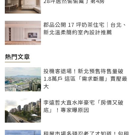
28坪居然偷偷藏了第4房
郡品公開 17 坪奶茶住宅｜台北、
新北溫柔簡約室內設計推薦
熱門文章
投機客退場！新北預售待售量破
1.8萬戶 這區「需求斷層」賣壓最
大
李遠哲大直水岸豪宅「房價又破
底」！專家曝原因
租屋市場多殘忍老了才知道！包租