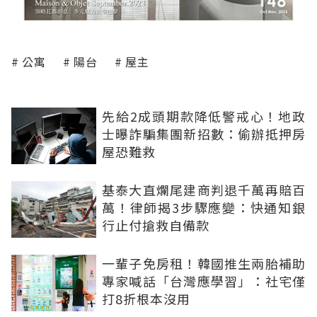
公寓
陽台
屋主
先給2成頭期款降低警戒心！地政
士曝詐騙集團新招數：偷辦抵押房
屋恐難救
基泰大直爛尾建商判退千萬再賠百
萬！律師揭3步驟應變：快通知銀
行止付搶救自備款
一輩子免房租！韓國推生兩胎補助
專家喊話「台灣應學習」：社宅僅
打8折根本沒用