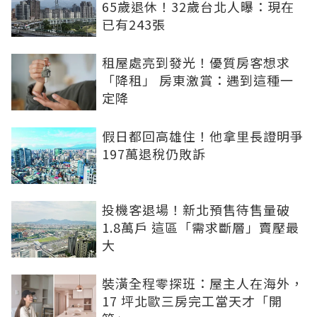
65歲退休！32歲台北人曝：現在
已有243張
租屋處亮到發光！優質房客想求
「降租」 房東激賞：遇到這種一
定降
假日都回高雄住！他拿里長證明爭
197萬退稅仍敗訴
投機客退場！新北預售待售量破
1.8萬戶 這區「需求斷層」賣壓最
大
裝潢全程零探班：屋主人在海外，
17 坪北歐三房完工當天才「開