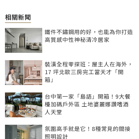
相關新聞
鐵件不鏽鋼用的好，也能為你打造
高質感中性神秘清冷居家
裝潢全程零探班：屋主人在海外，
17 坪北歐三房完工當天才「開
箱」
台中第一家「島語」開箱！9大餐
檯加碼戶外區 土地婆麗娜讚嗜酒
人天堂
氛圍高手就是它！8種常見的間接
照明設計