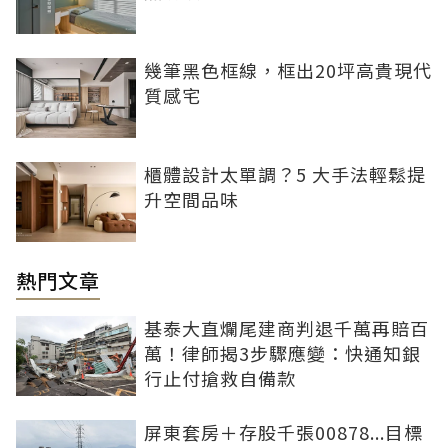
幾筆黑色框線，框出20坪高貴現代
質感宅
櫃體設計太單調？5 大手法輕鬆提
升空間品味
熱門文章
基泰大直爛尾建商判退千萬再賠百
萬！律師揭3步驟應變：快通知銀
行止付搶救自備款
屏東套房＋存股千張00878...目標