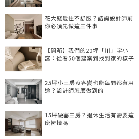
花大錢還住不舒服？諮詢設計師前
你必須先做這三件事
【開箱】我們的20坪「川」字小
窩：從看50個建案到找到家的樣子
25坪小三房沒客變也能每間都有用
途？設計師怎麼做到的
15坪硬塞三房？退休生活有需要這
麼擁擠嗎