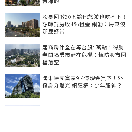
青埔的
股票回撤30％讓他旅遊也吃不下！
想轉買房收4％租金 網勸：房東沒
那麼好當
建商房仲全在等台股5萬點！得勝
老闆揭房市潛在危機：慎防股市回
檔落空
陶朱隱園富豪9.4億現金買下！外
僑身分曝光 網狂猜：少年股神？
樹林哪值得住、適合投資？網研究
一年排出前三名：北大特區勝出