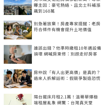
曝主因：豪宅熱絡、且北士科補漲
飆到160萬
別急著放棄！房產專家提醒：老房
符合條件有機會提升土地價值
誰該出錢？他準時繳租10年遇設備
損壞 網喊房東修：別趕走好房客
房仲說「有人出更高價」是真的？
過來人拆解話術：假競爭製造恐慌
陽台擺床月租2.1萬！溫哥華爆極
端租屋亂象 網驚：台灣真天堂