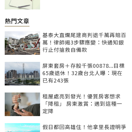
熱門文章
基泰大直爛尾建商判退千萬再賠百
萬！律師揭3步驟應變：快通知銀
行止付搶救自備款
屏東套房＋存股千張00878...目標
65歲退休！32歲台北人曝：現在
已有243張
租屋處亮到發光！優質房客想求
「降租」 房東激賞：遇到這種一
定降
假日都回高雄住！他拿里長證明爭