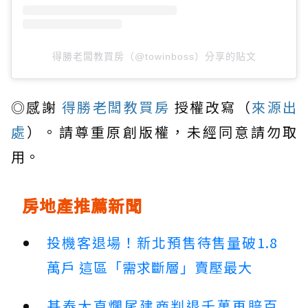
得勝老闆教買房（@towinboss）分享的貼文
◎感謝
得勝老闆教買房
授權改寫（
來源出
處
）。請尊重原創版權，未經同意請勿取
用。
房地產推薦新聞
投機客退場！新北預售待售量破1.8
萬戶 這區「需求斷層」賣壓最大
基泰大直爛尾建商判退千萬再賠百