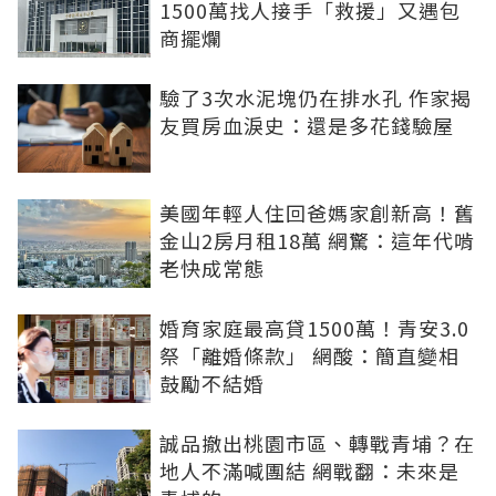
1500萬找人接手「救援」又遇包
商擺爛
驗了3次水泥塊仍在排水孔 作家揭
友買房血淚史：還是多花錢驗屋
美國年輕人住回爸媽家創新高！舊
金山2房月租18萬 網驚：這年代啃
老快成常態
婚育家庭最高貸1500萬！青安3.0
祭「離婚條款」 網酸：簡直變相
鼓勵不結婚
誠品撤出桃園市區、轉戰青埔？在
地人不滿喊團結 網戰翻：未來是