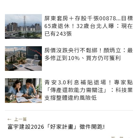
屏東套房＋存股千張00878...目標
65歲退休！32歲台北人曝：現在
已有243張
房價沒跌央行不鬆綁！顏炳立：最
多修正到10%、買方仍可獲利
青安3.0利息補貼退場！專家點
「傳產還款能力需關注」：科技業
支撐整體違約風險低
←
上一篇
富宇建設2026「好家計畫」徵件開跑!