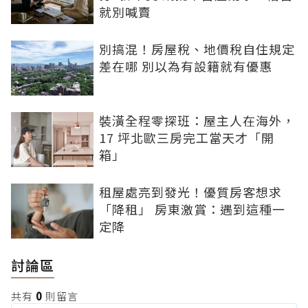
就別喊賣
別搞混！房屋稅、地價稅自住規定
差在哪 別以為有設籍就有優惠
裝潢全程零探班：屋主人在海外，
17 坪北歐三房完工當天才「開
箱」
租屋處亮到發光！優質房客想求
「降租」 房東激賞：遇到這種一
定降
討論區
共有
0
則留言