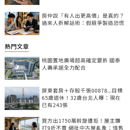
房仲說「有人出更高價」是真的？
過來人拆解話術：假競爭製造恐慌
熱門文章
桃園置地廣場超高確定要拆 國泰
人壽承諾全力配合
屏東套房＋存股千張00878...目標
65歲退休！32歲台北人曝：現在
已有243張
買方出1750萬斡旋遭拒！屋主嫌
打9折不賣 網批中古屋亂象：惜售