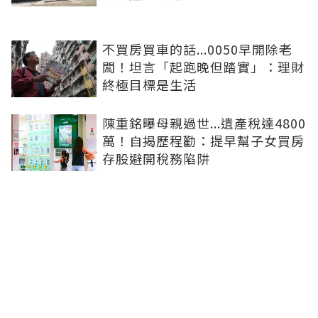
不買房買車的話...0050早開除老
闆！坦言「起跑晚但踏實」：理財
終極目標是生活
陳重銘曝母親過世...遺產稅達4800
萬！自揭歷程勸：提早幫子女買房
存股避開稅務陷阱