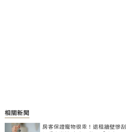
相關新聞
房客保證寵物很乖！退租牆壁慘刮