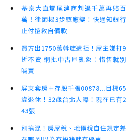
基泰大直爛尾建商判退千萬再賠百
萬！律師揭3步驟應變：快通知銀行
止付搶救自備款
買方出1750萬斡旋遭拒！屋主嫌打9
折不賣 網批中古屋亂象：惜售就別
喊賣
屏東套房＋存股千張00878...目標65
歲退休！32歲台北人曝：現在已有2
43張
別搞混！房屋稅、地價稅自住規定差
在哪 別以為有設籍就有優惠