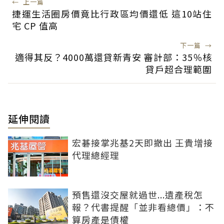
←
上一篇
捷運生活圈房價竟比行政區均價還低 這10站住
宅 CP 值高
下一篇
→
適得其反？4000萬還貸新青安 審計部：35％核
貸戶超合理範圍
延伸閱讀
宏碁接掌兆基2天即撤出 王貴增接
代理總經理
預售還沒交屋就過世...遺產稅怎
報？代書提醒「並非看總價」：不
算房產是債權