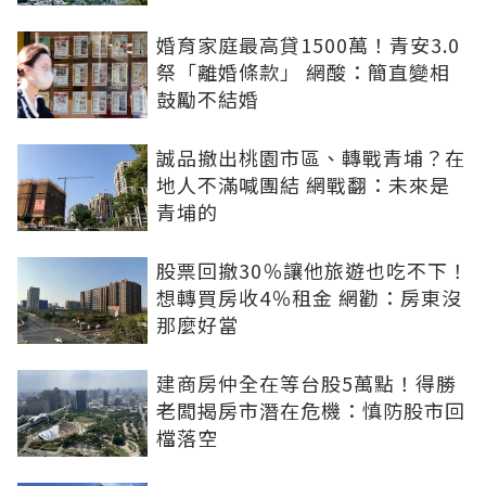
婚育家庭最高貸1500萬！青安3.0
祭「離婚條款」 網酸：簡直變相
鼓勵不結婚
誠品撤出桃園市區、轉戰青埔？在
地人不滿喊團結 網戰翻：未來是
青埔的
股票回撤30％讓他旅遊也吃不下！
想轉買房收4％租金 網勸：房東沒
那麼好當
建商房仲全在等台股5萬點！得勝
老闆揭房市潛在危機：慎防股市回
檔落空