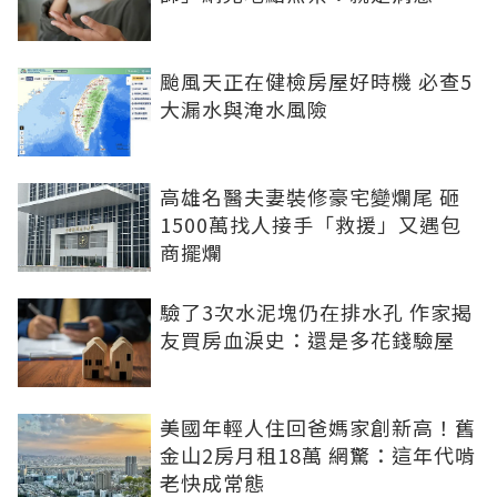
颱風天正在健檢房屋好時機 必查5
大漏水與淹水風險
高雄名醫夫妻裝修豪宅變爛尾 砸
1500萬找人接手「救援」又遇包
商擺爛
驗了3次水泥塊仍在排水孔 作家揭
友買房血淚史：還是多花錢驗屋
美國年輕人住回爸媽家創新高！舊
金山2房月租18萬 網驚：這年代啃
老快成常態