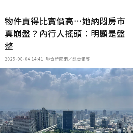
物件賣得比實價高…她納悶房市
真崩盤？內行人搖頭：明顯是盤
整
2025-08-04 14:41
聯合新聞網／綜合報導