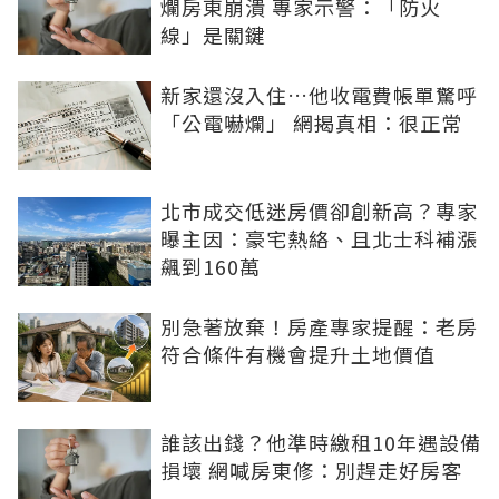
爛房東崩潰 專家示警：「防火
線」是關鍵
新家還沒入住…他收電費帳單驚呼
「公電嚇爛」 網揭真相：很正常
北市成交低迷房價卻創新高？專家
曝主因：豪宅熱絡、且北士科補漲
飆到160萬
別急著放棄！房產專家提醒：老房
符合條件有機會提升土地價值
誰該出錢？他準時繳租10年遇設備
損壞 網喊房東修：別趕走好房客