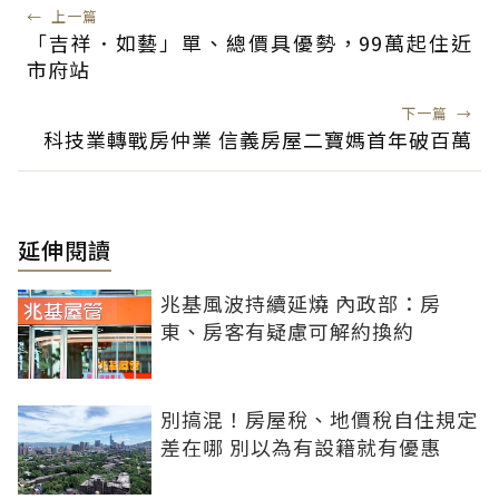
←
上一篇
「吉祥．如藝」單、總價具優勢，99萬起住近
市府站
下一篇
→
科技業轉戰房仲業 信義房屋二寶媽首年破百萬
延伸閱讀
兆基風波持續延燒 內政部：房
東、房客有疑慮可解約換約
別搞混！房屋稅、地價稅自住規定
差在哪 別以為有設籍就有優惠