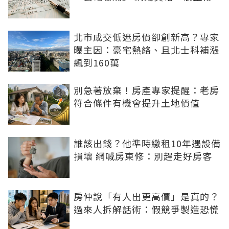
北市成交低迷房價卻創新高？專家
曝主因：豪宅熱絡、且北士科補漲
飆到160萬
別急著放棄！房產專家提醒：老房
符合條件有機會提升土地價值
誰該出錢？他準時繳租10年遇設備
損壞 網喊房東修：別趕走好房客
房仲說「有人出更高價」是真的？
過來人拆解話術：假競爭製造恐慌