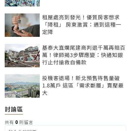
租屋處亮到發光！優質房客想求
「降租」 房東激賞：遇到這種一
定降
基泰大直爛尾建商判退千萬再賠百
萬！律師揭3步驟應變：快通知銀
行止付搶救自備款
投機客退場！新北預售待售量破
1.8萬戶 這區「需求斷層」賣壓最
大
討論區
共有
0
則留言