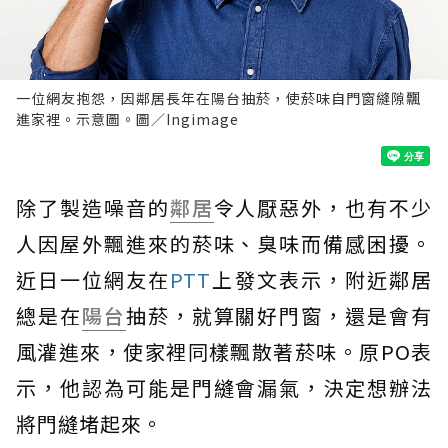
一位網友抱怨，因鄰居長年在陽台抽菸，使菸味自門窗縫隙飄
進家裡。示意圖。圖／Ingimage
除了製造噪音的
鄰居
令人厭惡外，也有不少
人因屋外飄進來的菸味、臭味而備感困擾。
近日一位網友在
PTT
上發文表示，附近鄰居
總是在
陽台
抽菸，就算關好門窗，還是會有
風灌進來，使家裡同樣飄散著菸味。原PO表
示，他認為可能是門縫會漏氣，決定想辦法
將門縫堵起來。