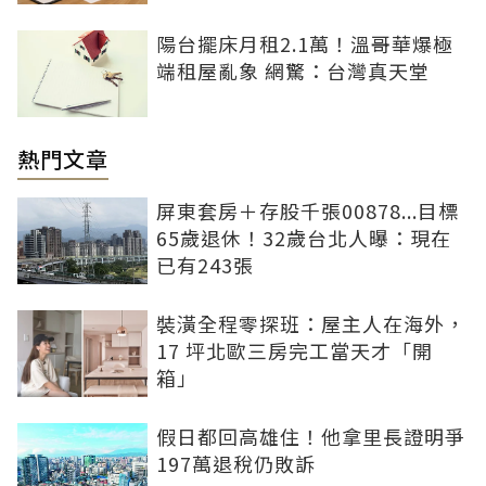
陽台擺床月租2.1萬！溫哥華爆極
端租屋亂象 網驚：台灣真天堂
熱門文章
屏東套房＋存股千張00878...目標
65歲退休！32歲台北人曝：現在
已有243張
裝潢全程零探班：屋主人在海外，
17 坪北歐三房完工當天才「開
箱」
假日都回高雄住！他拿里長證明爭
197萬退稅仍敗訴