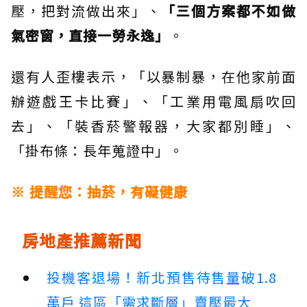
壓，把對流做出來」、
「三個方案都不如做
氣密窗，直接一勞永逸」
。
還有人歪樓表示，「以暴制暴，在他家前面
辦遊戲王卡比賽」、「工業用電風扇吹回
去」、「裝香菸警報器，大家都別睡」、
「掛布條：長年蒐證中」。
※ 提醒您：抽菸，有礙健康
房地產推薦新聞
投機客退場！新北預售待售量破1.8
萬戶 這區「需求斷層」賣壓最大