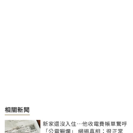
相關新聞
新家還沒入住…他收電費帳單驚呼
「公電嚇爛」 網揭真相：很正常