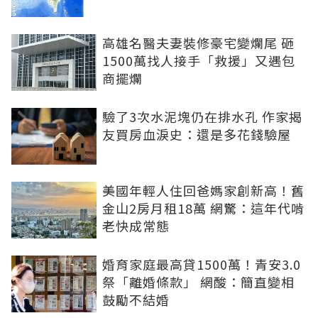
高雄名醫夫妻裝修豪宅變爛尾 砸
1500萬找人接手「救援」又遇包
商擺爛
驗了3次水泥塊仍在排水孔 作家揭
友買房血淚史：還是多花錢驗屋
美國年輕人住回爸媽家創新高！舊
金山2房月租18萬 網驚：這年代啃
老快成常態
婚育家庭最高貸1500萬！青安3.0
祭「離婚條款」 網酸：簡直變相
鼓勵不結婚