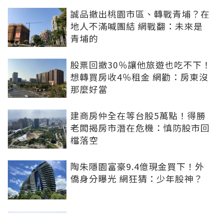
誠品撤出桃園市區、轉戰青埔？在
地人不滿喊團結 網戰翻：未來是
青埔的
股票回撤30％讓他旅遊也吃不下！
想轉買房收4％租金 網勸：房東沒
那麼好當
建商房仲全在等台股5萬點！得勝
老闆揭房市潛在危機：慎防股市回
檔落空
陶朱隱園富豪9.4億現金買下！外
僑身分曝光 網狂猜：少年股神？
樹林哪值得住、適合投資？網研究