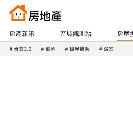
房產新訊
區域觀測站
房屋
青安3.0
繼承
租屋補助
浴室