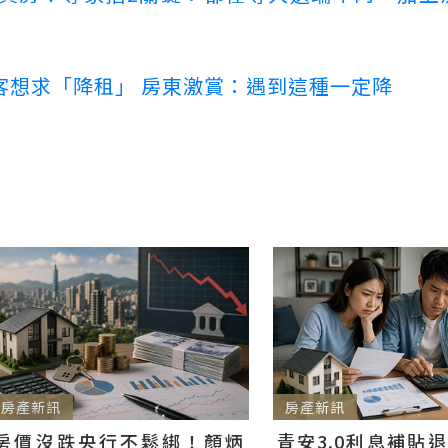
客想求「降租」 房東激賞：遇到這種一定降
房產新訊
房產新訊
房價沒跌央行不鬆綁！顏炳
青安3.0利息補貼