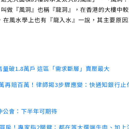
洞叫做『風洞』也稱『龍洞』，在香港的大樓中較
，在風水學上也有『龍入水』一說，其主要原因
量破1.8萬戶 這區「需求斷層」賣壓最大
萬再賠百萬！律師揭3步驟應變：快通知銀行止
仲公會：下半年可期待
場買房！專家指2關鍵：都在等大選端牛肉、加上