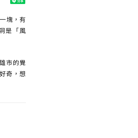
一塊，有
洞是「風
高雄市的覺
又好奇，想