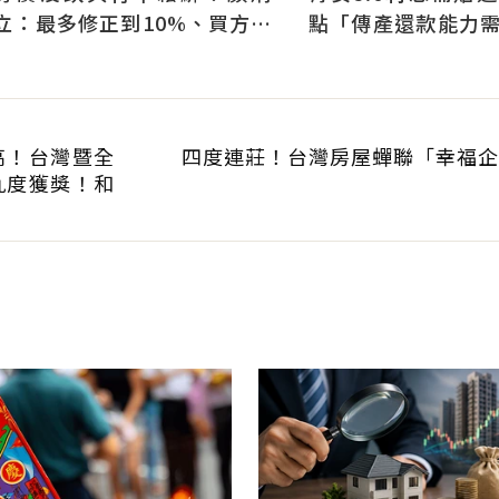
立：最多修正到10%、買方仍
點「傳產還款能力
可獲利
科技業支撐整體違約
高！台灣暨全
四度連莊！台灣房屋蟬聯「幸福企
九度獲獎！和