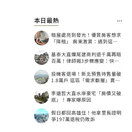
本日最熱
租屋處亮到發光！優質房客想求
「降租」 房東激賞：遇到這種
一定降
基泰大直爛尾建商判退千萬再賠
百萬！律師揭3步驟應變：快通
知銀行止付搶救自備款
投機客退場！新北預售待售量破
1.8萬戶 這區「需求斷層」賣壓
最大
李遠哲大直水岸豪宅「房價又破
底」！專家曝原因
假日都回高雄住！他拿里長證明
爭197萬退稅仍敗訴