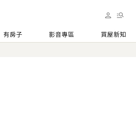
有房子
影音專區
買屋新知