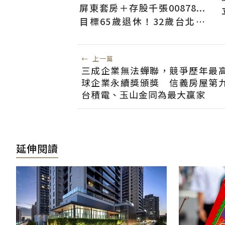
屏東套房＋存股千張00878...
目標65歲退休！32歲台北人
曝：現在已有243張
←
上一篇
三成企業無法蟬聯，競爭歷年最
球企業永續獎頒獎 信義房屋第
台積電、玉山金同為最大贏家
延伸閱讀