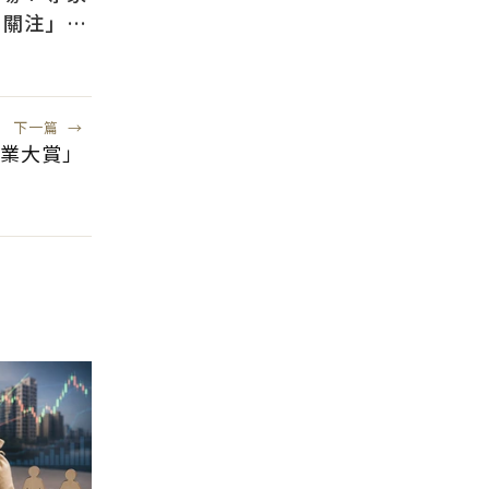
需關注」：
風險低
下一篇
→
業大賞」