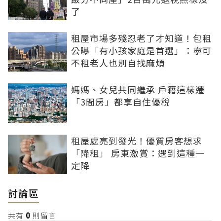
了
租屋市場多殘忍老了才知道！包租
公曝「有小孩家庭是首選」：寧可
不租老人也別自找麻煩
媽媽、女兒共同繼承 戶籍這樣遷
「3間房」都享自住優稅
租屋處亮到發光！優質房客想求
「降租」 房東激賞：遇到這種一
定降
討論區
共有
0
則留言