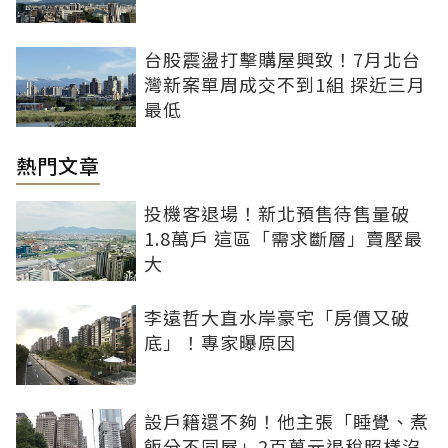
台股震盪打擊購屋興致！7月北台
灣新案單周成交不到1組 探近三月
最低
熱門文章
投機客退場！新北預售待售量破
1.8萬戶 這區「需求斷層」賣壓最
大
李遠哲大直水岸豪宅「房價又破
底」！專家曝原因
設戶籍還不夠！他主張「睡覺、煮
飯分不同屋」2百萬元退稅照樣沒