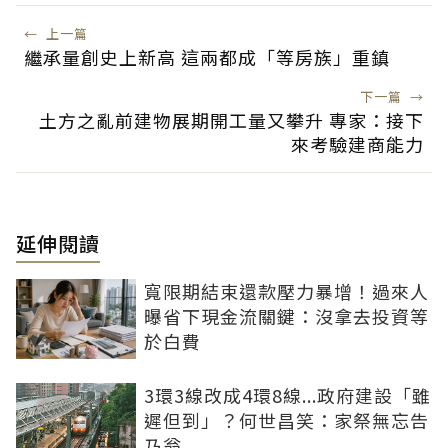
←
上一篇
繼承量創史上新高 這兩都成「等房族」重鎮
下一篇
→
土方之亂前建物展期開工量又攀升 專家：接下
來考驗建商能力
延伸閱讀
寬限期結束還款壓力暴增！過來人
曝省下現金流關鍵：沒拿去投資等
於白費
3環3線改成4環8線...政府建設「雖
遲但到」？何世昌笑：家祭無忘告
乃翁