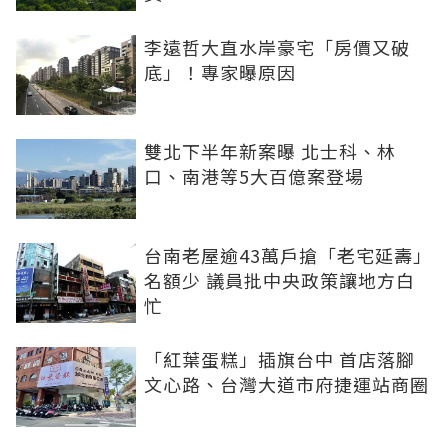
李遠哲大直水岸豪宅「房價又破
底」！專家曝原因
雙北下半年新案曝 北士科、林
口、南港等5大百億案登場
台南老屋逾43萬戶搶「老宅延壽」
名額少 議員批中央政策讓地方白
忙
「紅葉蛋糕」插旗台中 首店落腳
文心路、台灣大道市府捷運站商圈