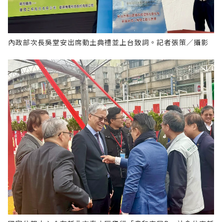
內政部次長吳堂安出席動土典禮並上台致詞。記者張策／攝影