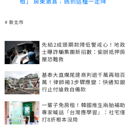
租」 房東激賞：遇到這種一定降
新北市
先給2成頭期款降低警戒心！地政
士曝詐騙集團新招數：偷辦抵押房
屋恐難救
基泰大直爛尾建商判退千萬再賠百
萬！律師揭3步驟應變：快通知銀
行止付搶救自備款
一輩子免房租！韓國推生兩胎補助
專家喊話「台灣應學習」：社宅僅
打8折根本沒用