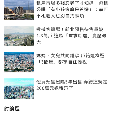
租屋市場多殘忍老了才知道！包租
公曝「有小孩家庭是首選」：寧可
不租老人也別自找麻煩
投機客退場！新北預售待售量破
1.8萬戶 這區「需求斷層」賣壓最
大
媽媽、女兒共同繼承 戶籍這樣遷
「3間房」都享自住優稅
他買預售屋隔5年出售 弄錯這規定
200萬元退稅飛了
討論區