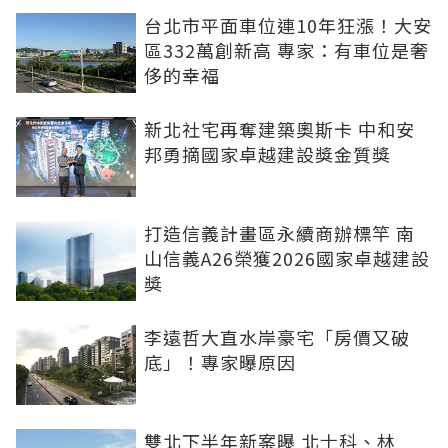
台北市平面車位連10年狂漲！大安
區332萬創新高 專家：有車位是奢
侈的幸福
新北社宅再奪建築奧斯卡 中和安
邦勇摘國家卓越建設獎金質獎
打造信義計畫區永續商辦標竿 南
山信義A26榮獲2026國家卓越建設
獎
李遠哲大直水岸豪宅「房價又破
底」！專家曝原因
雙北下半年新案曝 北士科、林