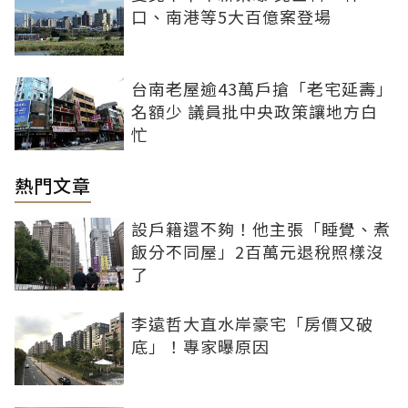
口、南港等5大百億案登場
台南老屋逾43萬戶搶「老宅延壽」
名額少 議員批中央政策讓地方白
忙
熱門文章
設戶籍還不夠！他主張「睡覺、煮
飯分不同屋」2百萬元退稅照樣沒
了
李遠哲大直水岸豪宅「房價又破
底」！專家曝原因