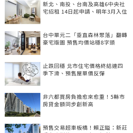
新北、南投、台南及高雄6中央社
宅招租 14日起申請、明年3月入住
台中單元二「垂直森林聚落」翻轉
豪宅版圖 預售均價站穩8字頭
止跌回穩 北市住宅價格終結連四
季下滑、預售屋單價反彈
非六都買房負擔愈來愈重！5縣市
房貸金額同步創新高
預售交易超車板橋！賴正鎰：新莊