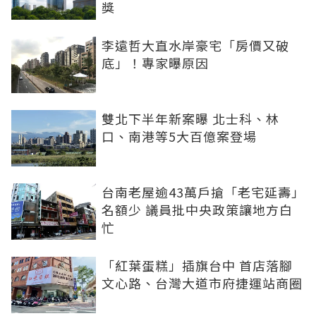
獎
李遠哲大直水岸豪宅「房價又破
底」！專家曝原因
雙北下半年新案曝 北士科、林
口、南港等5大百億案登場
台南老屋逾43萬戶搶「老宅延壽」
名額少 議員批中央政策讓地方白
忙
「紅葉蛋糕」插旗台中 首店落腳
文心路、台灣大道市府捷運站商圈