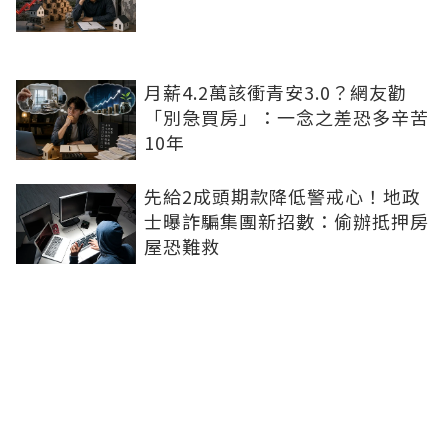
月薪4.2萬該衝青安3.0？網友勸
「別急買房」：一念之差恐多辛苦
10年
先給2成頭期款降低警戒心！地政
士曝詐騙集團新招數：偷辦抵押房
屋恐難救