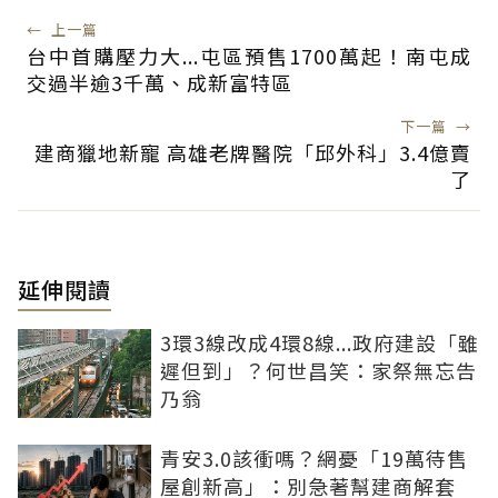
←
上一篇
台中首購壓力大...屯區預售1700萬起！南屯成
交過半逾3千萬、成新富特區
下一篇
→
建商獵地新寵 高雄老牌醫院「邱外科」3.4億賣
了
延伸閱讀
3環3線改成4環8線...政府建設「雖
遲但到」？何世昌笑：家祭無忘告
乃翁
青安3.0該衝嗎？網憂「19萬待售
屋創新高」：別急著幫建商解套