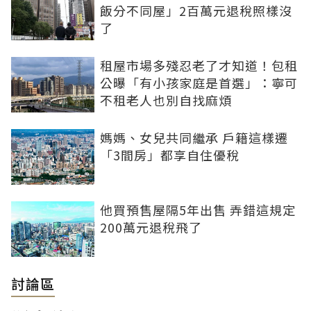
飯分不同屋」2百萬元退稅照樣沒
了
租屋市場多殘忍老了才知道！包租
公曝「有小孩家庭是首選」：寧可
不租老人也別自找麻煩
媽媽、女兒共同繼承 戶籍這樣遷
「3間房」都享自住優稅
他買預售屋隔5年出售 弄錯這規定
200萬元退稅飛了
討論區