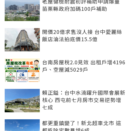
老屋健檢耐震初評補助申請爆量
苗栗縣政府加碼100戶補助
開價20億求售沒人接 台中愛麗絲
飯店淪法拍底價15.5億
台南房屋稅2.0見效 出租戶增4196
戶、空屋減5029戶
賴正鎰：台中水湳躍升國際會展新
核心 西屯前七月房市交易逆勢增
七成
都更重鎮變了！新北超車北市 這
都拆除宅數暴增6成