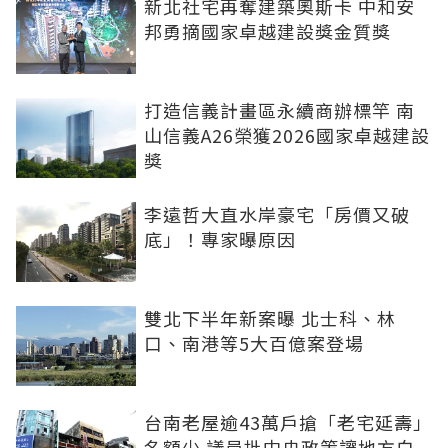
新北社宅再奪建築奧斯卡 中和安
邦勇摘國家卓越建設獎金質獎
打造信義計畫區永續商辦標竿 南
山信義A26榮獲2026國家卓越建設
獎
李遠哲大直水岸豪宅「房價又破
底」！專家曝原因
雙北下半年新案曝 北士科、林
口、南港等5大百億案登場
台南老屋逾43萬戶搶「老宅延壽」
名額少 議員批中央政策讓地方白