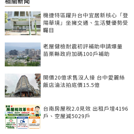
相關新聞
機捷特區躍升台中宜居新核心「登
陽華境」坐擁交通、生活雙優勢受
矚目
老屋健檢耐震初評補助申請爆量
苗栗縣政府加碼100戶補助
開價20億求售沒人接 台中愛麗絲
飯店淪法拍底價15.5億
台南房屋稅2.0見效 出租戶增4196
戶、空屋減5029戶