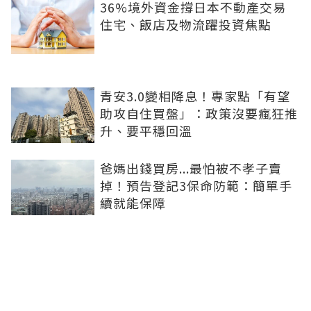
36%境外資金撐日本不動產交易
住宅、飯店及物流躍投資焦點
青安3.0變相降息！專家點「有望
助攻自住買盤」：政策沒要瘋狂推
升、要平穩回溫
爸媽出錢買房...最怕被不孝子賣
掉！預告登記3保命防範：簡單手
續就能保障