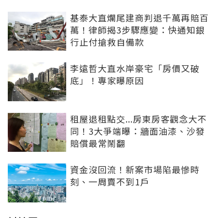
基泰大直爛尾建商判退千萬再賠百
萬！律師揭3步驟應變：快通知銀
行止付搶救自備款
李遠哲大直水岸豪宅「房價又破
底」！專家曝原因
租屋退租點交...房東房客觀念大不
同！3大爭端曝：牆面油漆、沙發
賠償最常鬧翻
資金沒回流！新案市場陷最慘時
刻、一周賣不到1戶