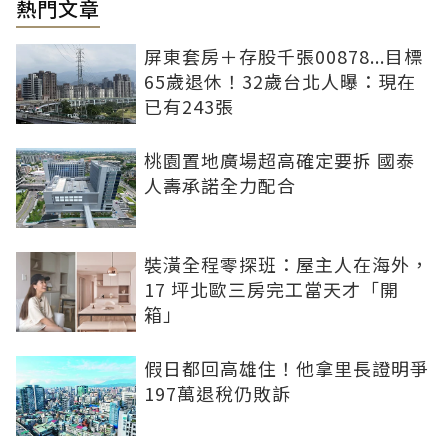
熱門文章
屏東套房＋存股千張00878...目標
65歲退休！32歲台北人曝：現在
已有243張
桃園置地廣場超高確定要拆 國泰
人壽承諾全力配合
裝潢全程零探班：屋主人在海外，
17 坪北歐三房完工當天才「開
箱」
假日都回高雄住！他拿里長證明爭
197萬退稅仍敗訴