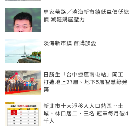
專家帶路／淡海新市鎮低單價低總
價 減輕購屋壓力
淡海新市鎮 首購族愛
日勝生「台中捷運南屯站」開工
打造地上27層、地下5層智慧綠建
築
新北市十大淨移入人口熱區…土
城、林口居二、三名 冠軍每月破4
千人