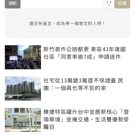
規範
回覆
還沒有留言，成為第一個發言的人吧！
新竹首件公辦都更 東區43年復國
社區「同意率逾7成」申請送件
社宅從13萬變3萬還不保證蓋 民
團：一個再也等不到的家
機捷特區躍升台中宜居新核心「登
陽華境」坐擁交通、生活雙優勢受
矚目