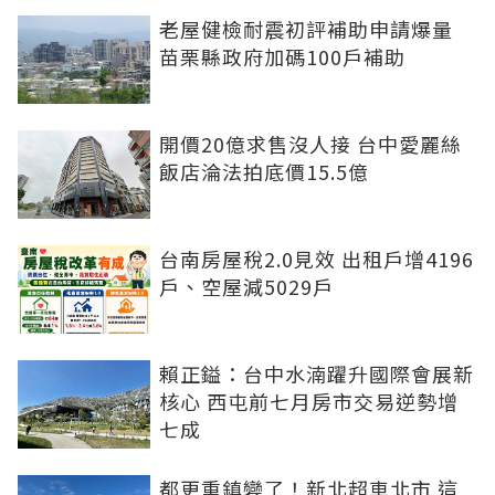
老屋健檢耐震初評補助申請爆量
苗栗縣政府加碼100戶補助
開價20億求售沒人接 台中愛麗絲
飯店淪法拍底價15.5億
台南房屋稅2.0見效 出租戶增4196
戶、空屋減5029戶
賴正鎰：台中水湳躍升國際會展新
核心 西屯前七月房市交易逆勢增
七成
都更重鎮變了！新北超車北市 這