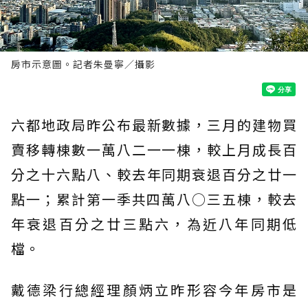
房市示意圖。記者朱曼寧／攝影
六都地政局昨公布最新數據，三月的建物買
賣移轉棟數一萬八二一一棟，較上月成長百
分之十六點八、較去年同期衰退百分之廿一
點一；累計第一季共四萬八○三五棟，較去
年衰退百分之廿三點六，為近八年同期低
檔。
戴德梁行總經理顏炳立昨形容今年房市是