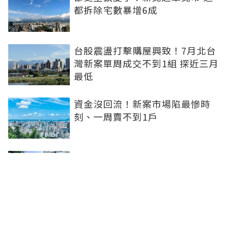
都拆除宅數暴增6成
台股震盪打擊購屋興致！7月北台
灣新案單周成交不到1組 探近三月
最低
資金沒回流！新案市場陷最慘時
刻、一周賣不到1戶
坤悅開發再砸10億元整併台中七期
惠民段76地號土地 每坪單價達302
萬元
台中水湳轉運中心啟用！交通建設
落地補強機能品牌建商深耕交亮眼