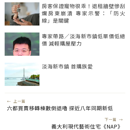
房客保證寵物很乖！退租牆壁慘刮
爛房東崩潰 專家示警：「防火
線」是關鍵
專家帶路／淡海新市鎮低單價低總
價 減輕購屋壓力
淡海新市鎮 首購族愛
←
上一篇
六都買賣移轉棟數倒退嚕 探近八年同期新低
下一篇
→
義大利現代藝術住宅《NAP》