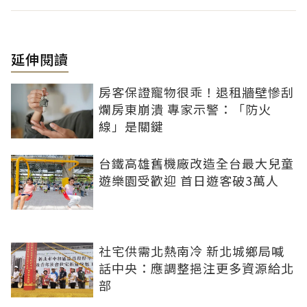
延伸閱讀
房客保證寵物很乖！退租牆壁慘刮
爛房東崩潰 專家示警：「防火
線」是關鍵
台鐵高雄舊機廠改造全台最大兒童
遊樂園受歡迎 首日遊客破3萬人
社宅供需北熱南冷 新北城鄉局喊
話中央：應調整挹注更多資源給北
部