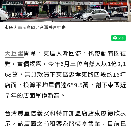
東區店面示意圖／台灣房屋提供
大巨蛋
開幕，東區人潮回流，也帶動商圈復
甦，實價揭露，今年6月三位自然人以1億2,1
68萬，無貸款買下東區忠孝東路四段約18坪
店面，換算平均單價達659.5萬，創下東區近
７年的店面單價新高。
台灣房屋信義安和特許加盟店店東廖德欣表
示，該店面之前租客為服裝零售業，目前已