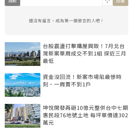
規範
回覆
還沒有留言，成為第一個發言的人吧！
台股震盪打擊購屋興致！7月北台
灣新案單周成交不到1組 探近三月
最低
資金沒回流！新案市場陷最慘時
刻、一周賣不到1戶
坤悅開發再砸10億元整併台中七期
惠民段76地號土地 每坪單價達302
萬元