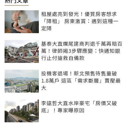
熱門文章
租屋處亮到發光！優質房客想求
「降租」 房東激賞：遇到這種一
定降
基泰大直爛尾建商判退千萬再賠百
萬！律師揭3步驟應變：快通知銀
行止付搶救自備款
投機客退場！新北預售待售量破
1.8萬戶 這區「需求斷層」賣壓最
大
李遠哲大直水岸豪宅「房價又破
底」！專家曝原因