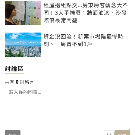
租屋退租點交...房東房客觀念大不
同！3大爭端曝：牆面油漆、沙發
賠償最常鬧翻
資金沒回流！新案市場陷最慘時
刻、一周賣不到1戶
討論區
共有
0
則留言