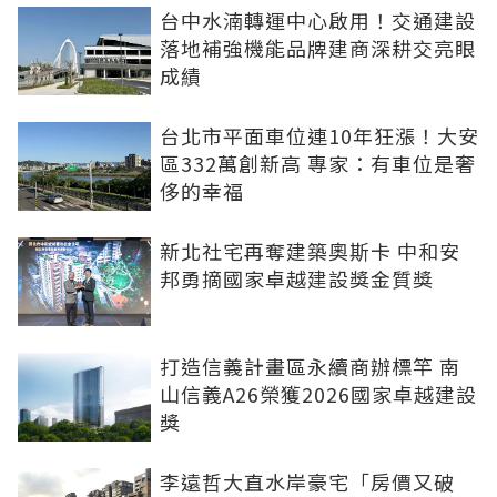
台中水湳轉運中心啟用！交通建設
落地補強機能品牌建商深耕交亮眼
成績
台北市平面車位連10年狂漲！大安
區332萬創新高 專家：有車位是奢
侈的幸福
新北社宅再奪建築奧斯卡 中和安
邦勇摘國家卓越建設獎金質獎
打造信義計畫區永續商辦標竿 南
山信義A26榮獲2026國家卓越建設
獎
李遠哲大直水岸豪宅「房價又破