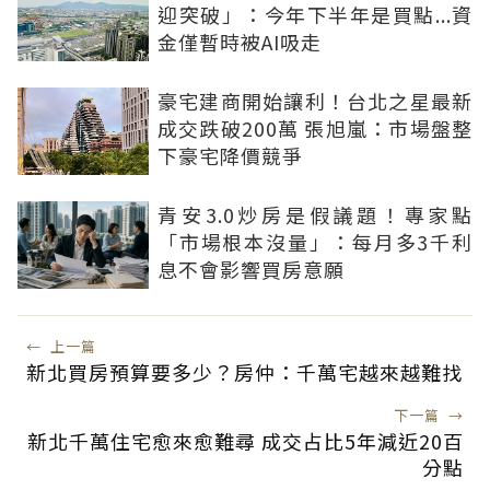
迎突破」：今年下半年是買點...資
金僅暫時被AI吸走
豪宅建商開始讓利！台北之星最新
成交跌破200萬 張旭嵐：市場盤整
下豪宅降價競爭
青安3.0炒房是假議題！專家點
「市場根本沒量」：每月多3千利
息不會影響買房意願
←
上一篇
新北買房預算要多少？房仲：千萬宅越來越難找
下一篇
→
新北千萬住宅愈來愈難尋 成交占比5年減近20百
分點