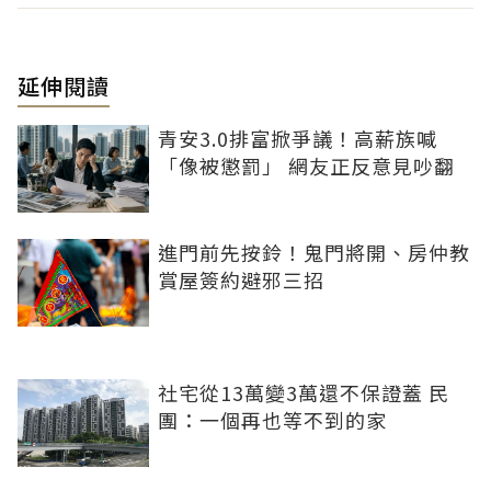
延伸閱讀
青安3.0排富掀爭議！高薪族喊
「像被懲罰」 網友正反意見吵翻
進門前先按鈴！鬼門將開、房仲教
賞屋簽約避邪三招
社宅從13萬變3萬還不保證蓋 民
團：一個再也等不到的家