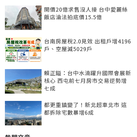
開價20億求售沒人接 台中愛麗絲
飯店淪法拍底價15.5億
台南房屋稅2.0見效 出租戶增4196
戶、空屋減5029戶
賴正鎰：台中水湳躍升國際會展新
核心 西屯前七月房市交易逆勢增
七成
都更重鎮變了！新北超車北市 這
都拆除宅數暴增6成