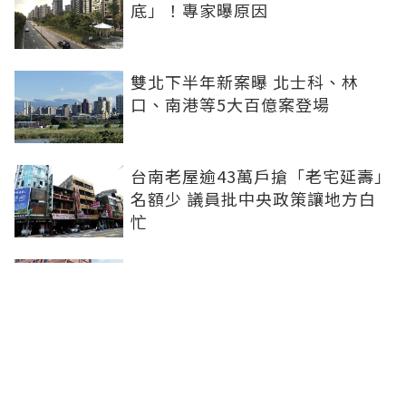
底」！專家曝原因
雙北下半年新案曝 北士科、林
口、南港等5大百億案登場
台南老屋逾43萬戶搶「老宅延壽」
名額少 議員批中央政策讓地方白
忙
「紅葉蛋糕」插旗台中 首店落腳
文心路、台灣大道市府捷運站商圈
新北、南投、台南及高雄6中央社
宅招租 14日起申請、明年3月入住