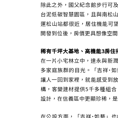
除此之外，國父紀念館步行可
台泥低碳智慧園區，且與南松
運松山站都很近，居住機能可望
開發到位後，房價更具想像空間
稀有千坪大基地、高機能3房住
在一片小宅林立中，達永與新潤
多家庭族群的目光。「吉祥˙
讓人一回到家裡，就能感受到
構，客變建材提供5千多種組合
設計，在信義區中更顯珍稀，是
在公設方面，「吉祥˙如藝」