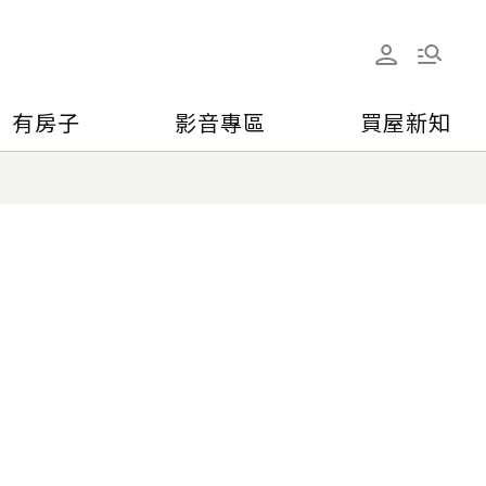
有房子
影音專區
買屋新知