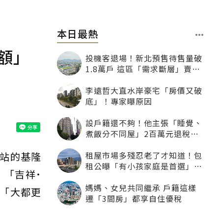
本日最熱
額」
投機客退場！新北預售待售量破
1.8萬戶 這區「需求斷層」賣壓
最大
李遠哲大直水岸豪宅「房價又破
底」！專家曝原因
設戶籍還不夠！他主張「睡覺、
煮飯分不同屋」2百萬元退稅照
樣沒了
租屋市場多殘忍老了才知道！包
站的基隆
租公曝「有小孩家庭是首選」：
「吉祥˙
寧可不租老人也別自找麻煩
媽媽、女兒共同繼承 戶籍這樣
「大都更
遷「3間房」都享自住優稅