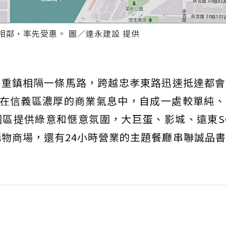
鄰，率先受惠。 圖／達永建設 提供
貨重鎮相隔一條馬路，跨越忠孝東路迅速抵達都會
，在信義區濃厚的商業氣息中，自成一處較單純
區提供綠意和愜意氛圍，大巨蛋、影城、遠東SOG
最大購物商場，還有24小時營業的主題餐廳串聯誠品