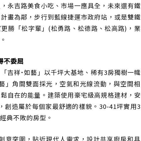
及，永吉路美食小吃、市場一應具全，未來還有鐵
山計畫為鄰，步行到藍線捷運市政府站，或是雙鐵
更勝「松字輩」(松勇路、松德路、松高路)，
。
得不委屈
「吉祥˙如藝」以千坪大基地、稀有3房獨樹一
如藝」角間雙面採光，空氣和光線流動，與空間相
放鬆自在的能量。建築使用豪宅級高規格建材，安
，創造屬於每個家最舒適的樣貌。30-41坪實用
經典不敗的房型。
也創意突圍，貼近現代人需求，設計共享廚房和具