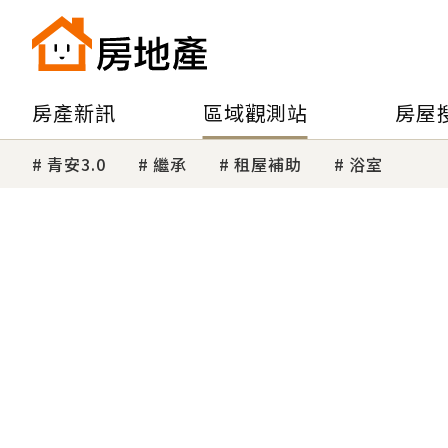
房產新訊
區域觀測站
房屋
青安3.0
繼承
租屋補助
浴室