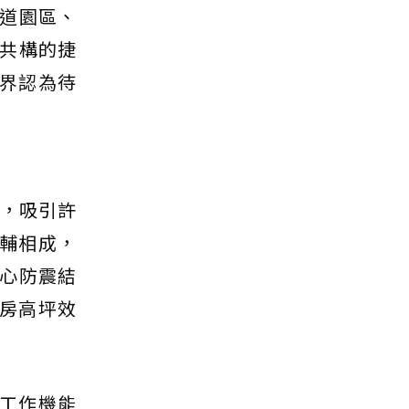
道園區、
共構的捷
業界認為待
幟，吸引許
輔相成，
心防震結
3房高坪效
工作機能