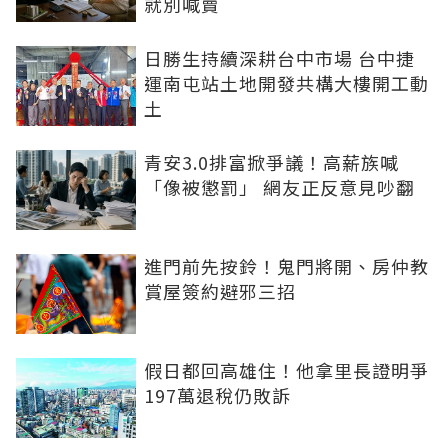
就別喊賣
日勝生持續深耕台中市場 台中捷
運南屯站土地開發共構大樓開工動
土
青安3.0排富掀爭議！高薪族喊
「像被懲罰」 網友正反意見吵翻
進門前先按鈴！鬼門將開、房仲教
賞屋簽約避邪三招
假日都回高雄住！他拿里長證明爭
197萬退稅仍敗訴