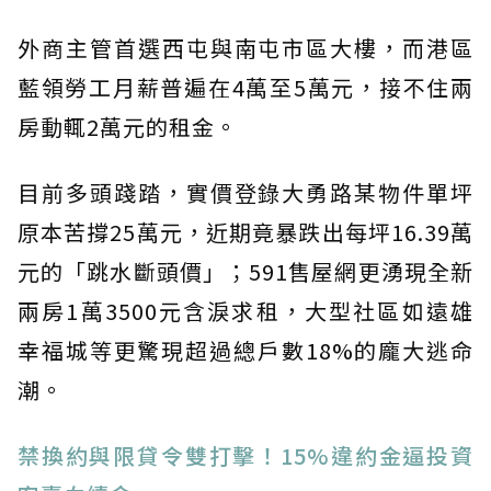
外商主管首選西屯與南屯市區大樓，而港區
藍領勞工月薪普遍在4萬至5萬元，接不住兩
房動輒2萬元的租金。
目前多頭踐踏，實價登錄大勇路某物件單坪
原本苦撐25萬元，近期竟暴跌出每坪16.39萬
元的「跳水斷頭價」；591售屋網更湧現全新
兩房1萬3500元含淚求租，大型社區如遠雄
幸福城等更驚現超過總戶數18%的龐大逃命
潮。
禁換約與限貸令雙打擊！15%違約金逼投資