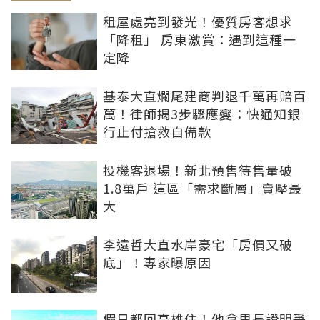
租屋處亮到發光！優質房客想求
「降租」 房東激賞：遇到這種一
定降
基泰大直爛尾建商判退千萬再賠百
萬！律師揭3步驟應變：快通知銀
行止付搶救自備款
投機客退場！新北預售待售量破
1.8萬戶 這區「需求斷層」賣壓最
大
李遠哲大直水岸豪宅「房價又破
底」！專家曝原因
假日都回高雄住！他拿里長證明爭