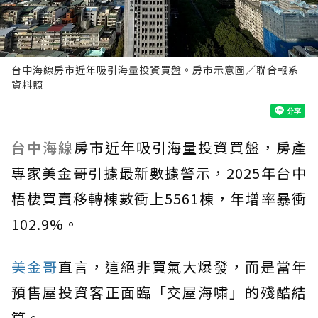
台中海線房市近年吸引海量投資買盤。房市示意圖／聯合報系
資料照
台中
海線
房市近年吸引海量投資買盤，房產
專家美金哥引據最新數據警示，2025年台中
梧棲買賣移轉棟數衝上5561棟，年增率暴衝
102.9%。
美金哥
直言，這絕非買氣大爆發，而是當年
預售屋投資客正面臨「交屋海嘯」的殘酷結
算。