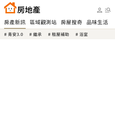
房產新訊
區域觀測站
房屋搜奇
品味生活
青安3.0
繼承
租屋補助
浴室