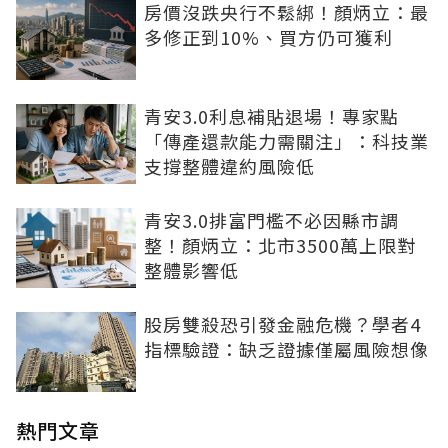
房價沒跌央行不鬆綁！顏炳立：最
多修正到10%、買方仍可獲利
青安3.0利息補貼退場！專家點
「傳產還款能力需關注」：科技業
支撐整體違約風險低
青安3.0排富門檻不必因縣市調
整！顏炳立：北市3500萬上限對
整體影響低
股房雙殺恐引發金融危機？學者4
指標驗證：缺乏證據僅屬風險想像
熱門文章