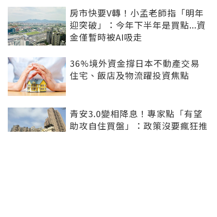
房市快要V轉！小孟老師指「明年
迎突破」：今年下半年是買點...資
金僅暫時被AI吸走
36%境外資金撐日本不動產交易
住宅、飯店及物流躍投資焦點
青安3.0變相降息！專家點「有望
助攻自住買盤」：政策沒要瘋狂推
升、要平穩回溫
爸媽出錢買房...最怕被不孝子賣
掉！預告登記3保命防範：簡單手
續就能保障
房子漲價不是紙上富貴！原屋融資