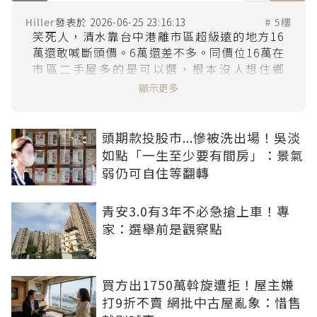
Hiller
2026-06-25 23:16:13
# 5樓
笑死人，清水靠台中港離市區超級遠的地方16
萬還敢喊斷頭價。6萬還差不多。同價位16萬在
市區二手屋多的是可以選，根本沒人想住鄉
顯示更多
頭期款投股市...慘被洗出場！吳淡
如點「一生至少要有間房」：景氣
弱仍可自住等翻轉
青安3.0有3年不必急搶上車！專
家：選舉前是觀察點
買方出1750萬斡旋遭拒！屋主嫌
打9折不賣 網批中古屋亂象：惜售