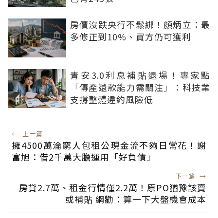
房價沒跌央行不鬆綁！顏炳立：最
多修正到10%、買方仍可獲利
青安3.0利息補貼退場！專家點
「傳產還款能力需關注」：科技業
支撐整體違約風險低
←
上一篇
擁4500萬淪窮人包租公現金流不夠日常花！謝
富旭：借2千萬大膽運用「好負債」
下一篇
→
房貸2.7萬、租金行情僅2.2萬！原PO猶豫該賣
或補貼 網勸：算一下大盤機會成本