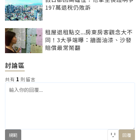
197萬退稅仍敗訴
租屋退租點交...房東房客觀念大不
同！3大爭端曝：牆面油漆、沙發
賠償最常鬧翻
討論區
共有
1
則留言
規範
回覆