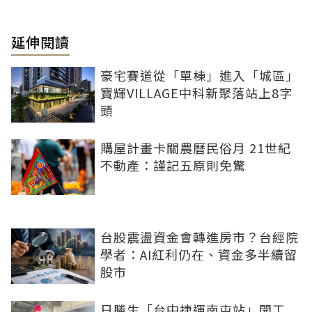
延伸閱讀
豪宅賽道從「單棟」進入「城區」
寶輝VILLAGE中科新聚落站上8字
頭
購屋計畫卡關農曆民俗月 21世紀
不動產：謹記五原則免驚
台股震盪資金會轉進房市？台經院
學者：AI紅利仍在、資金多半續留
股市
日勝生「台中捷運南屯站」開工