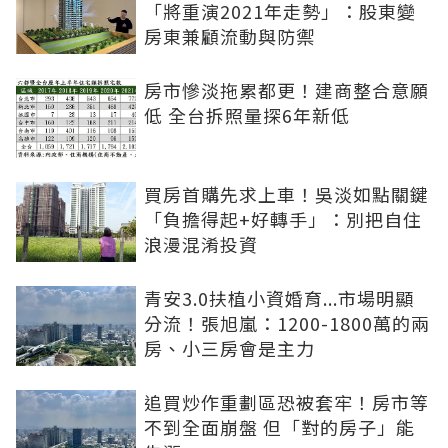
「將重演2021年走勢」：股東變
房東兼顧流動與防禦
房市慘淡拖累都更！建商整合意願
低 全台拆照量探6年新低
買房首購先求上車！吳淡如點關鍵
「負擔得起+好轉手」：別把自住
浪漫混淆投資
青安3.0扶植小資婚育...市場明顯
分流！張旭嵐：1200-1800萬的兩
房、小三房會是主力
追買炒作重劃區恐被套牢！房市等
不到全面崩盤 但「對的房子」能