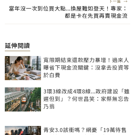
下一篇
→
當年沒一次到位買大點...換屋難如登天！專家：
都是卡在先買再賣現金流
延伸閱讀
寬限期結束還款壓力暴增！過來人
曝省下現金流關鍵：沒拿去投資等
於白費
3環3線改成4環8線...政府建設「雖
遲但到」？何世昌笑：家祭無忘告
乃翁
青安3.0該衝嗎？網憂「19萬待售