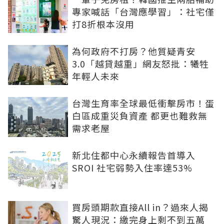
專家喊話「台灣應學習」：社宅僅
打8折根本沒用
為何政府不打房？他質疑青安
3.0「越貸越重」網友怒批：犧牲
年輕人未來
台灣生育率全球最低衝擊房市！蛋
白區成重災負資產 都更也難救無
需求老屋
新北住都中心永續報告首導入
SROI 社宅弱勢入住率達53%
買房頭期款直接All in？過來人揭
驚人現況：繳完身上剩不到五萬