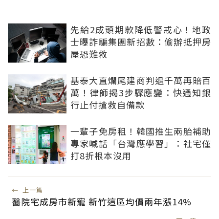
先給2成頭期款降低警戒心！地政
士曝詐騙集團新招數：偷辦抵押房
屋恐難救
基泰大直爛尾建商判退千萬再賠百
萬！律師揭3步驟應變：快通知銀
行止付搶救自備款
一輩子免房租！韓國推生兩胎補助
專家喊話「台灣應學習」：社宅僅
打8折根本沒用
←
上一篇
醫院宅成房市新寵 新竹這區均價兩年漲14%