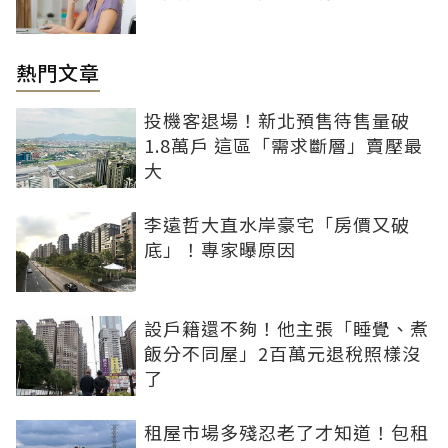
熱門文章
投機客退場！新北預售待售量破
1.8萬戶 這區「需求斷層」賣壓最
大
李遠哲大直水岸豪宅「房價又破
底」！專家曝原因
設戶籍還不夠！他主張「睡覺、煮
飯分不同屋」2百萬元退稅照樣沒
了
租屋市場多殘忍老了才知道！包租