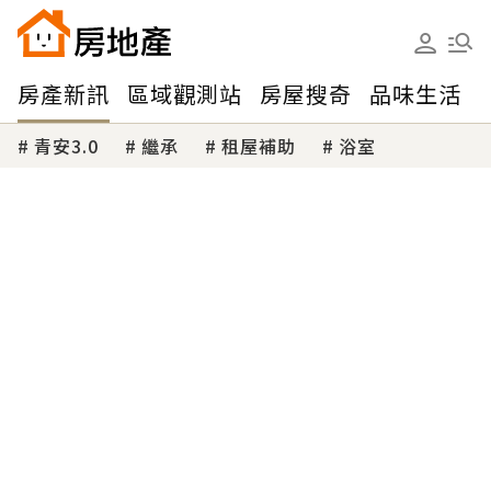
房產新訊
區域觀測站
房屋搜奇
品味生活
青安3.0
繼承
租屋補助
浴室