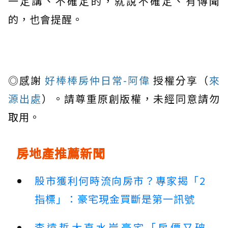
一定講、不確定的，就說不確定、有傳聞
的，也會提醒。
◎感謝
好棒棒房仲日常-阿偉
授權分享（
來
源出處
）。請尊重原創版權，未經同意請勿
取用。
房地產推薦新聞
股市獲利何時流向房市？專家揭「2
指標」：豪宅現金買斷是第一訊號
李遠哲大直水岸豪宅「房價又破