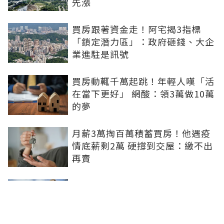
先漲
買房跟著資金走！阿宅揭3指標
「鎖定潛力區」：政府砸錢、大企
業進駐是訊號
買房動輒千萬起跳！年輕人嘆「活
在當下更好」 網酸：領3萬做10萬
的夢
月薪3萬掏百萬積蓄買房！他遇疫
情底薪剩2萬 硬撐到交屋：繳不出
再賣
8成民眾再等1年才願進場買房！專
家指2關鍵：都在等大選端牛肉、
加上沉迷股市