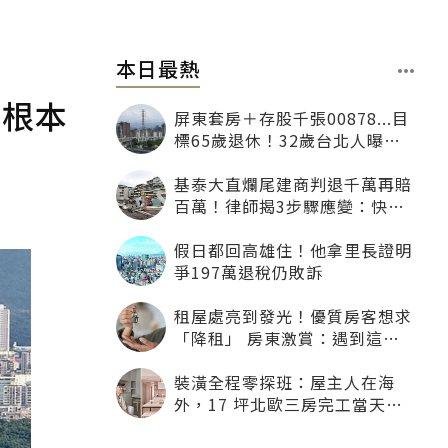
本日最熱
跌根本
屏東套房＋存股千張00878...目
標65歲退休！32歲台北人曝：
現在已有243張
基泰大直爛尾建商判退千萬再賠
百萬！律師揭3步驟應變：快通
知銀行止付搶救自備款
假日都回高雄住！他拿里長證明
爭197萬退稅仍敗訴
租屋處亮到發光！優質房客想求
「降租」 房東激賞：遇到這種
一定降
裝潢全程零探班：屋主人在海
外，17 坪北歐三房完工當天才
「開箱」