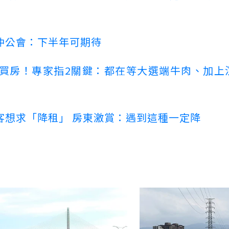
仲公會：下半年可期待
場買房！專家指2關鍵：都在等大選端牛肉、加上
客想求「降租」 房東激賞：遇到這種一定降