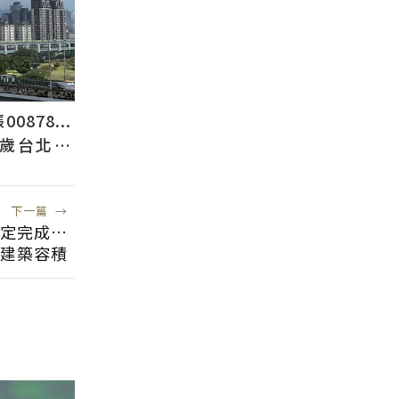
878...
2歲台北人
下一篇
→
鑑定完成…
原建築容積