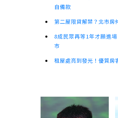
自備款
第二屋限貸解禁？北市房
8成民眾再等1年才願進
市
租屋處亮到發光！優質房