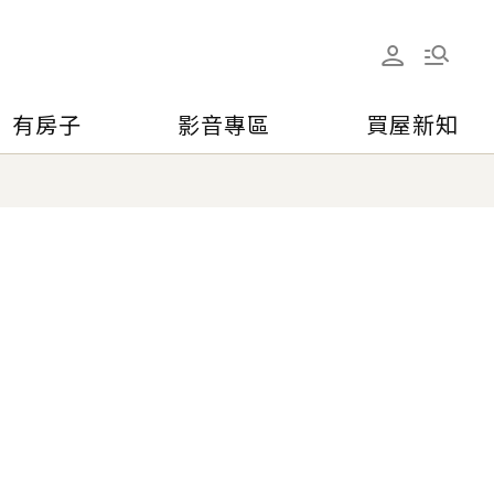
有房子
影音專區
買屋新知