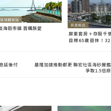
區域觀測站
房產新訊
淡海新市鎮 首購族愛
屏東套房＋存股千張00
目標65歲退休！3
曝：現在已有243張
免息延後付
基隆加速推動都更 聯宏社區海砂屋
爭取1.5倍