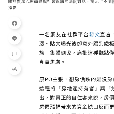
關於買房心態轉變與社會永續的深度對話，揭示了不同
攝影
一名網友在社群平台
發文
直言
漲。貼文曝光後卻意外踢到鐵
族」集體倒戈，痛批這種觀點
真實焦慮。
原PO主張，想房價跌的是沒
這種將「房地產持有者」與「
出，對真正的自住客來說，房
房價漲幅帶來的資金缺口反而