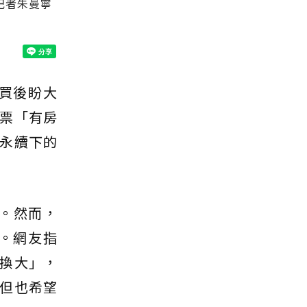
記者朱曼寧
買後盼大
票「有房
永續下的
。然而，
。網友指
換大」，
但也希望