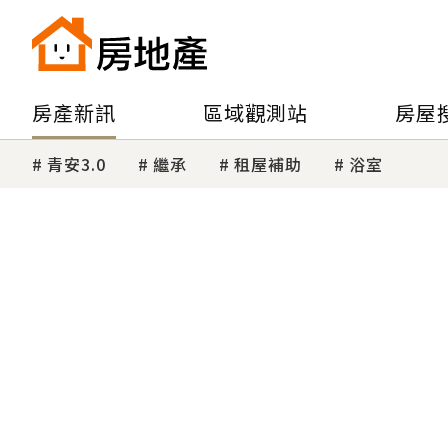
房產新訊
區域觀測站
房屋
青安3.0
繼承
租屋補助
浴室