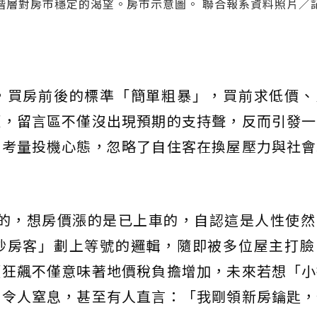
階層對房市穩定的渴望。房市示意圖。 聯合報系資料照片／
，買房前後的標準「簡單粗暴」，買前求低價、
板，留言區不僅沒出現預期的支持聲，反而引發一
僅考量投機心態，忽略了自住客在換屋壓力與社會
房的，想房價漲的是已上車的，自認這是人性使然
炒房客」劃上等號的邏輯，隨即被多位屋主打臉
價狂飆不僅意味著地價稅負擔增加，未來若想「小
更令人窒息，甚至有人直言：「我剛領新房鑰匙，