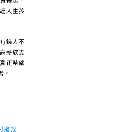
買得起，
輕人生孩
有錢人不
高薪族支
真正希望
者。
付搶救