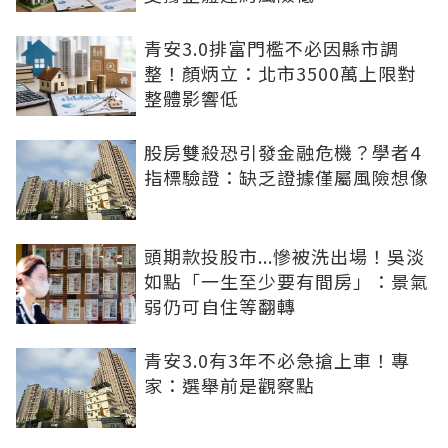
青安3.0排富門檻不必因縣市調
整！顏炳立：北市3500萬上限對
整體影響低
股房雙殺恐引發金融危機？學者4
指標驗證：缺乏證據僅屬風險想像
頭期款投股市...慘被洗出場！吳淡
如點「一生至少要有間房」：景氣
弱仍可自住等翻轉
青安3.0有3年不必急搶上車！專
家：選舉前是觀察點