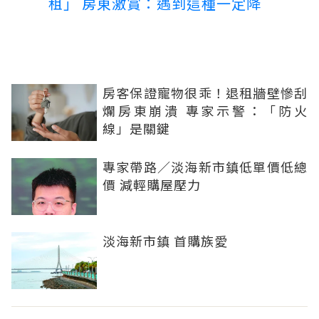
租」 房東激賞：遇到這種一定降
房客保證寵物很乖！退租牆壁慘刮
爛房東崩潰 專家示警：「防火
線」是關鍵
專家帶路／淡海新市鎮低單價低總
價 減輕購屋壓力
淡海新市鎮 首購族愛