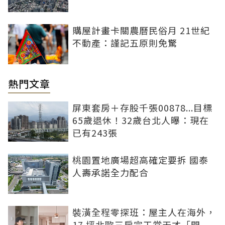
購屋計畫卡關農曆民俗月 21世紀
不動產：謹記五原則免驚
熱門文章
屏東套房＋存股千張00878...目標
65歲退休！32歲台北人曝：現在
已有243張
桃園置地廣場超高確定要拆 國泰
人壽承諾全力配合
裝潢全程零探班：屋主人在海外，
17 坪北歐三房完工當天才「開