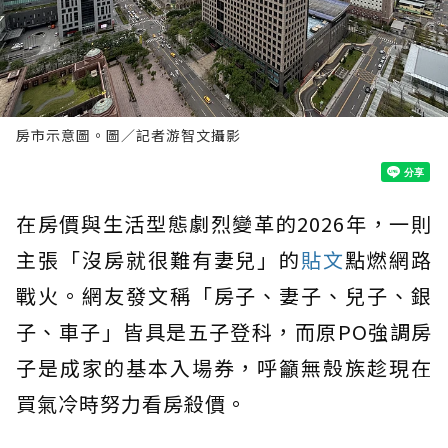
房市示意圖。圖／記者游智文攝影
在房價與生活型態劇烈變革的2026年，一則
主張「沒房就很難有妻兒」的
貼文
點燃網路
戰火。網友發文稱「房子、妻子、兒子、銀
子、車子」皆具是五子登科，而原PO強調房
子是成家的基本入場券，呼籲無殼族趁現在
買氣冷時努力看房殺價。