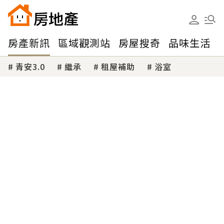
房產新訊
區域觀測站
房屋搜奇
品味生活
青安3.0
繼承
租屋補助
浴室