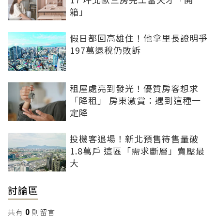
箱」
假日都回高雄住！他拿里長證明爭
197萬退稅仍敗訴
租屋處亮到發光！優質房客想求
「降租」 房東激賞：遇到這種一
定降
投機客退場！新北預售待售量破
1.8萬戶 這區「需求斷層」賣壓最
大
討論區
共有
0
則留言