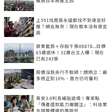
瘋買日本房產主因
上591找買房永遠都找不到便宜好
屋？網友無奈：現在根本沒有便宜
房
屏東套房＋存股千張00878...目標
65歲退休！32歲台北人曝：現在
已有243張
房價沒跌央行不鬆綁！顏炳立：最
多修正到10%、買方仍可獲利
青安3.0利息補貼退場！專家點
「傳產還款能力需關注」：科技業
支撐整體違約風險低