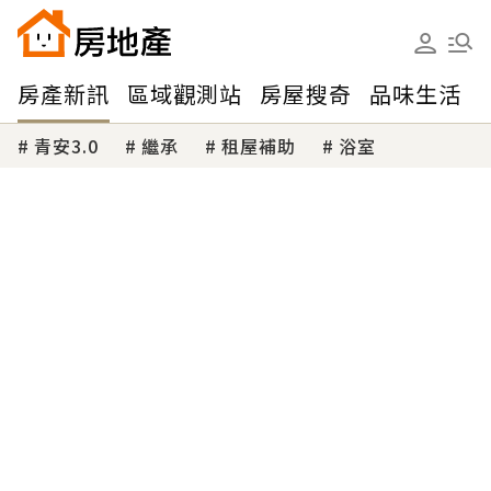
房產新訊
區域觀測站
房屋搜奇
品味生活
青安3.0
繼承
租屋補助
浴室