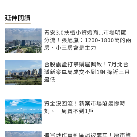
延伸閱讀
青安3.0扶植小資婚育...市場明顯
分流！張旭嵐：1200-1800萬的兩
房、小三房會是主力
台股震盪打擊購屋興致！7月北台
灣新案單周成交不到1組 探近三月
最低
資金沒回流！新案市場陷最慘時
刻、一周賣不到1戶
追買炒作重劃區恐被套牢！房市等