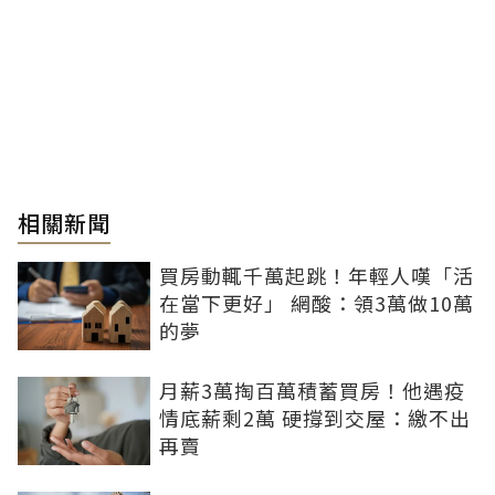
相關新聞
買房動輒千萬起跳！年輕人嘆「活
在當下更好」 網酸：領3萬做10萬
的夢
月薪3萬掏百萬積蓄買房！他遇疫
情底薪剩2萬 硬撐到交屋：繳不出
再賣