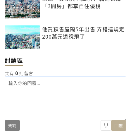
「3間房」都享自住優稅
他買預售屋隔5年出售 弄錯這規定
200萬元退稅飛了
討論區
共有
0
則留言
規範
回覆