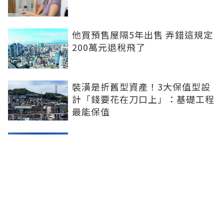
他買預售屋隔5年出售 弄錯這規定
200萬元退稅飛了
裝潢是折舊型資產！3大保值型設
計「錢要花在刀口上」：基礎工程
最能保值
第二屋限貸解禁？北市房仲公會：
下半年可期待
六都僅北市獨強！全國房價高點回
落4.72% 台中年跌超過6%重傷