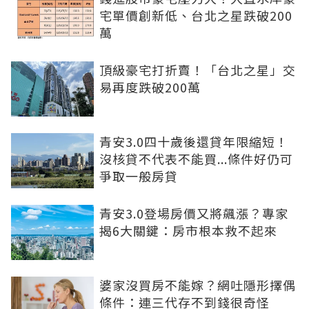
宅單價創新低、台北之星跌破200
萬
頂級豪宅打折賣！「台北之星」交
易再度跌破200萬
青安3.0四十歲後還貸年限縮短！
沒核貸不代表不能買...條件好仍可
爭取一般房貸
青安3.0登場房價又將飆漲？專家
揭6大關鍵：房市根本救不起來
婆家沒買房不能嫁？網吐隱形擇偶
條件：連三代存不到錢很奇怪