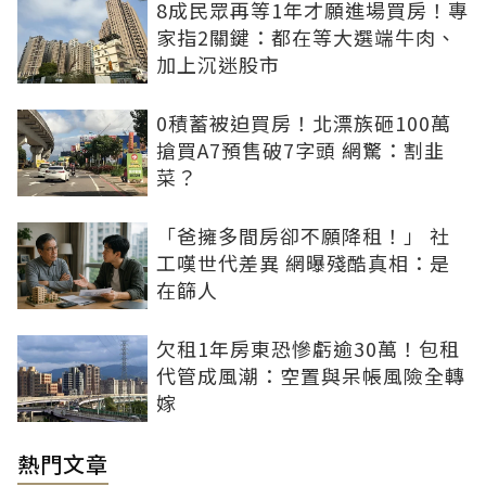
8成民眾再等1年才願進場買房！專
家指2關鍵：都在等大選端牛肉、
加上沉迷股市
0積蓄被迫買房！北漂族砸100萬
搶買A7預售破7字頭 網驚：割韭
菜？
「爸擁多間房卻不願降租！」 社
工嘆世代差異 網曝殘酷真相：是
在篩人
欠租1年房東恐慘虧逾30萬！包租
代管成風潮：空置與呆帳風險全轉
嫁
熱門文章