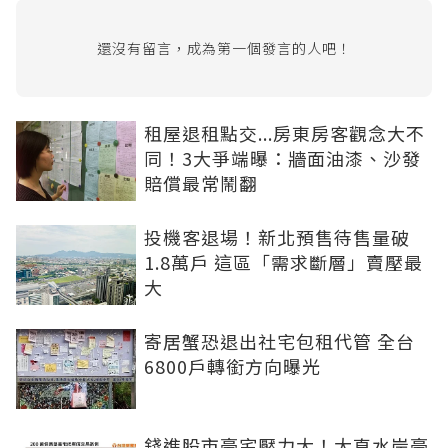
還沒有留言，成為第一個發言的人吧！
租屋退租點交...房東房客觀念大不
同！3大爭端曝：牆面油漆、沙發
賠償最常鬧翻
投機客退場！新北預售待售量破
1.8萬戶 這區「需求斷層」賣壓最
大
寄居蟹恐退出社宅包租代管 全台
6800戶轉銜方向曝光
錢進股市豪宅壓力大！大直水岸豪