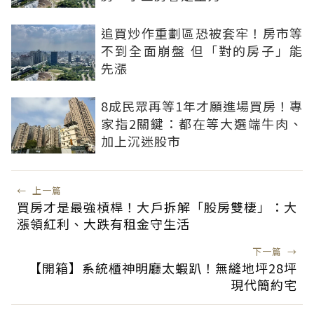
追買炒作重劃區恐被套牢！房市等
不到全面崩盤 但「對的房子」能
先漲
8成民眾再等1年才願進場買房！專
家指2關鍵：都在等大選端牛肉、
加上沉迷股市
←
上一篇
買房才是最強槓桿！大戶拆解「股房雙棲」：大
漲領紅利、大跌有租金守生活
下一篇
→
【開箱】系統櫃神明廳太蝦趴！無縫地坪28坪
現代簡約宅