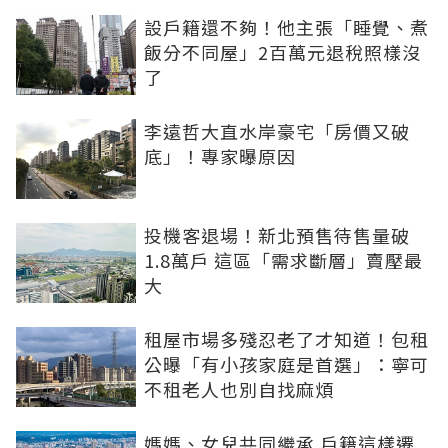
設戶籍還不夠！他主張「睡覺、煮
飯分不同屋」2百萬元退稅照樣沒
了
李遠哲大直水岸豪宅「房價又破
底」！專家曝原因
投機客退場！新北預售待售量破
1.8萬戶 這區「需求斷層」賣壓最
大
租屋市場多殘忍老了才知道！包租
公曝「有小孩家庭是首選」：寧可
不租老人也別自找麻煩
媽媽、女兒共同繼承 戶籍這樣遷