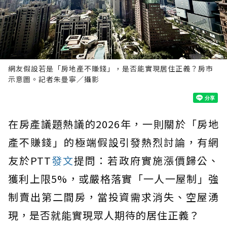
網友假設若是「房地產不賺錢」，是否能實現居住正義？房市
示意圖。記者朱曼寧／攝影
在房產議題熱議的2026年，一則關於「房地
產不賺錢」的極端假設引發熱烈討論，有網
友於PTT
發文
提問：若政府實施漲價歸公、
獲利上限5%，或嚴格落實「一人一屋制」強
制賣出第二間房，當投資需求消失、空屋湧
現，是否就能實現眾人期待的居住正義？