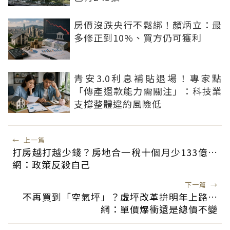
房價沒跌央行不鬆綁！顏炳立：最
多修正到10%、買方仍可獲利
青安3.0利息補貼退場！專家點
「傳產還款能力需關注」：科技業
支撐整體違約風險低
←
上一篇
打房越打越少錢？房地合一稅十個月少133億…
網：政策反殺自己
下一篇
→
不再買到「空氣坪」？虛坪改革拚明年上路…
網：單價爆衝還是總價不變