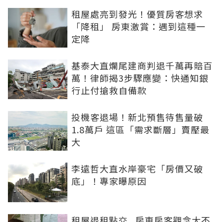
租屋處亮到發光！優質房客想求
「降租」 房東激賞：遇到這種一
定降
基泰大直爛尾建商判退千萬再賠百
萬！律師揭3步驟應變：快通知銀
行止付搶救自備款
投機客退場！新北預售待售量破
1.8萬戶 這區「需求斷層」賣壓最
大
李遠哲大直水岸豪宅「房價又破
底」！專家曝原因
租屋退租點交...房東房客觀念大不