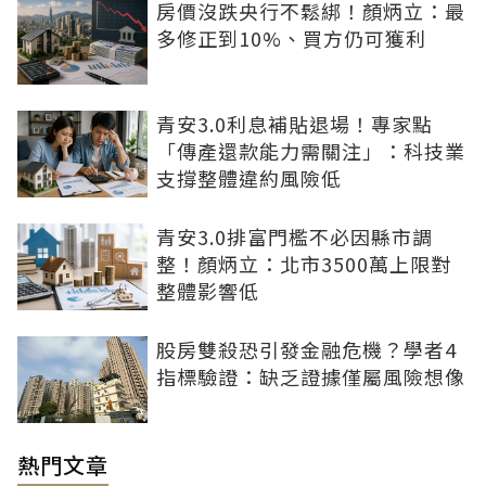
房價沒跌央行不鬆綁！顏炳立：最
多修正到10%、買方仍可獲利
青安3.0利息補貼退場！專家點
「傳產還款能力需關注」：科技業
支撐整體違約風險低
青安3.0排富門檻不必因縣市調
整！顏炳立：北市3500萬上限對
整體影響低
股房雙殺恐引發金融危機？學者4
指標驗證：缺乏證據僅屬風險想像
熱門文章