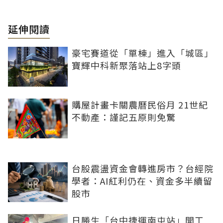
延伸閱讀
豪宅賽道從「單棟」進入「城區」
寶輝中科新聚落站上8字頭
購屋計畫卡關農曆民俗月 21世紀
不動產：謹記五原則免驚
台股震盪資金會轉進房市？台經院
學者：AI紅利仍在、資金多半續留
股市
日勝生「台中捷運南屯站」開工