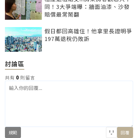
同！3大爭端曝：牆面油漆、沙發
賠償最常鬧翻
假日都回高雄住！他拿里長證明爭
197萬退稅仍敗訴
討論區
共有
0
則留言
規範
回覆