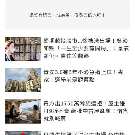
還沒有留言，成為第一個發言的人吧！
頭期款投股市...慘被洗出場！吳淡
如點「一生至少要有間房」：景氣
弱仍可自住等翻轉
青安3.0有3年不必急搶上車！專
家：選舉前是觀察點
買方出1750萬斡旋遭拒！屋主嫌
打9折不賣 網批中古屋亂象：惜售
就別喊賣
日勝生持續深耕台中市場 台中捷