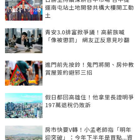
運南屯站土地開發共構大樓開工動
土
青安3.0排富掀爭議！高薪族喊
「像被懲罰」 網友正反意見吵翻
進門前先按鈴！鬼門將開、房仲教
賞屋簽約避邪三招
假日都回高雄住！他拿里長證明爭
197萬退稅仍敗訴
房市快要V轉！小孟老師指「明年
迎突破」：今年下半年是買點...資