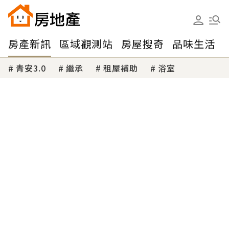
房產新訊
區域觀測站
房屋搜奇
品味生活
青安3.0
繼承
租屋補助
浴室