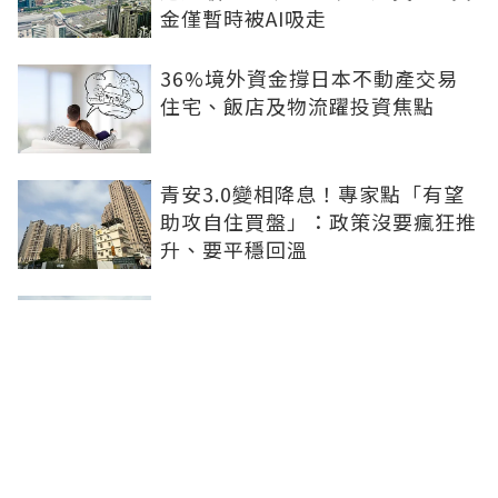
金僅暫時被AI吸走
36%境外資金撐日本不動產交易
住宅、飯店及物流躍投資焦點
青安3.0變相降息！專家點「有望
助攻自住買盤」：政策沒要瘋狂推
升、要平穩回溫
爸媽出錢買房...最怕被不孝子賣
掉！預告登記3保命防範：簡單手
續就能保障
房子漲價不是紙上富貴！原屋融資
優缺點1次看：低利長年期、但審
核費時