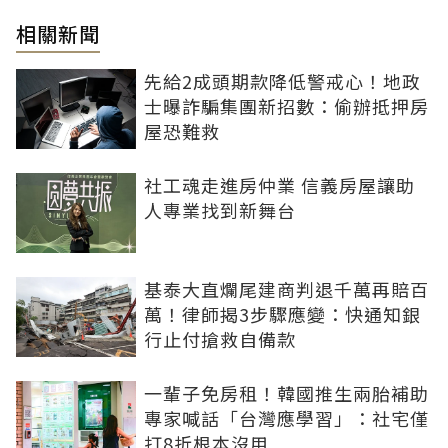
相關新聞
先給2成頭期款降低警戒心！地政
士曝詐騙集團新招數：偷辦抵押房
屋恐難救
社工魂走進房仲業 信義房屋讓助
人專業找到新舞台
基泰大直爛尾建商判退千萬再賠百
萬！律師揭3步驟應變：快通知銀
行止付搶救自備款
一輩子免房租！韓國推生兩胎補助
專家喊話「台灣應學習」：社宅僅
打8折根本沒用