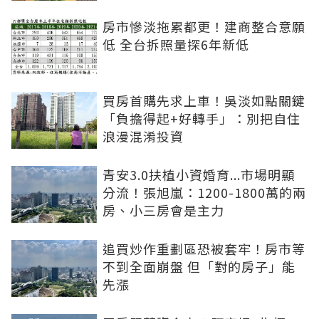
房市慘淡拖累都更！建商整合意願
低 全台拆照量探6年新低
買房首購先求上車！吳淡如點關鍵
「負擔得起+好轉手」：別把自住
浪漫混淆投資
青安3.0扶植小資婚育...市場明顯
分流！張旭嵐：1200-1800萬的兩
房、小三房會是主力
追買炒作重劃區恐被套牢！房市等
不到全面崩盤 但「對的房子」能
先漲