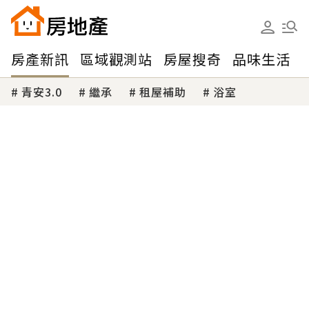
房產新訊
區域觀測站
房屋搜奇
品味生活
青安3.0
繼承
租屋補助
浴室