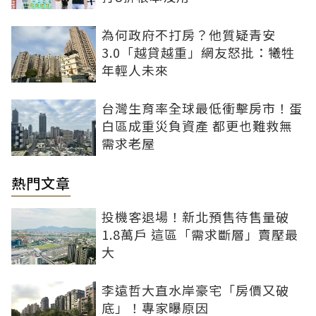
為何政府不打房？他質疑青安
3.0「越貸越重」網友怒批：犧牲
年輕人未來
台灣生育率全球最低衝擊房市！蛋
白區成重災負資產 都更也難救無
需求老屋
熱門文章
投機客退場！新北預售待售量破
1.8萬戶 這區「需求斷層」賣壓最
大
李遠哲大直水岸豪宅「房價又破
底」！專家曝原因