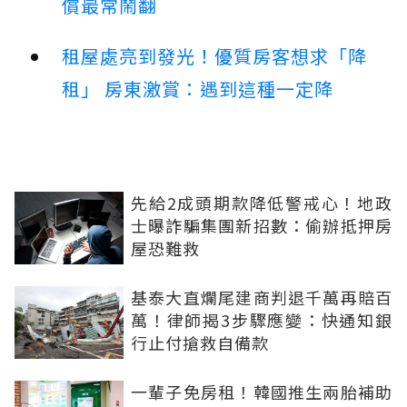
償最常鬧翻
租屋處亮到發光！優質房客想求「降
租」 房東激賞：遇到這種一定降
先給2成頭期款降低警戒心！地政
士曝詐騙集團新招數：偷辦抵押房
屋恐難救
基泰大直爛尾建商判退千萬再賠百
萬！律師揭3步驟應變：快通知銀
行止付搶救自備款
一輩子免房租！韓國推生兩胎補助