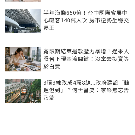
半年海賺650億！台中國際會展中
心吸客140萬人次 房市逆勢坐穩交
易王
寬限期結束還款壓力暴增！過來人
曝省下現金流關鍵：沒拿去投資等
於白費
3環3線改成4環8線...政府建設「雖
遲但到」？何世昌笑：家祭無忘告
乃翁