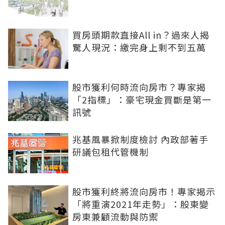
買房頭期款直接All in？過來人揭
驚人現況：繳完身上剩不到五萬
股市獲利何時流向房市？專家揭
「2指標」：豪宅現金買斷是第一
訊號
兆基風暴掀制度檢討 內政部著手
研議包租代管機制
股市獲利終將流向房市！專家揭示
「將重演2021年走勢」：股東變
房東兼顧流動與防禦