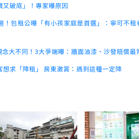
價又破底」！專家曝原因
道！包租公曝「有小孩家庭是首選」：寧可不租
客觀念大不同！3大爭端曝：牆面油漆、沙發賠償最
客想求「降租」 房東激賞：遇到這種一定降