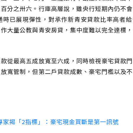
值百分之卅六。行庫高層說，雖央行短期內仍不會
通時已展現彈性，對承作新青安貸款比率高者給
承作大量公教與青安房貸，集中度難以完全達標，
貸款從最高五成放寬至六成，同時檢視豪宅貸款門
面放寬管制，但第二戶貸款成數、豪宅門檻以及不
專家揭「2指標」：豪宅現金買斷是第一訊號