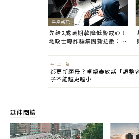
房產新訊
先給2成頭期款降低警戒心！
地政士曝詐騙集團新招數：偷
辦抵押房屋恐難救
←
上一篇
都更新願景？卓榮泰放話「調整
子不能越更越小
延伸閱讀