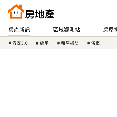
房產新訊
區域觀測站
房屋
青安3.0
繼承
租屋補助
浴室