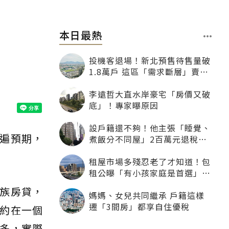
本日最熱
投機客退場！新北預售待售量破
1.8萬戶 這區「需求斷層」賣壓
最大
李遠哲大直水岸豪宅「房價又破
底」！專家曝原因
設戶籍還不夠！他主張「睡覺、
遍預期，
煮飯分不同屋」2百萬元退稅照
樣沒了
租屋市場多殘忍老了才知道！包
租公曝「有小孩家庭是首選」：
寧可不租老人也別自找麻煩
族房貸，
媽媽、女兒共同繼承 戶籍這樣
遷「3間房」都享自住優稅
約在一個
多，實際