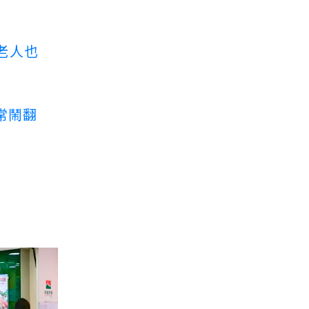
老人也
常鬧翻