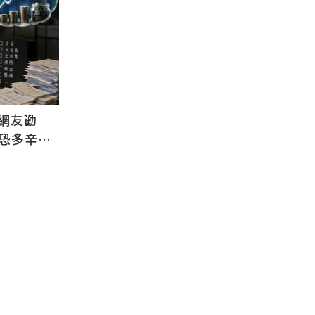
？網友勸
恐多辛苦