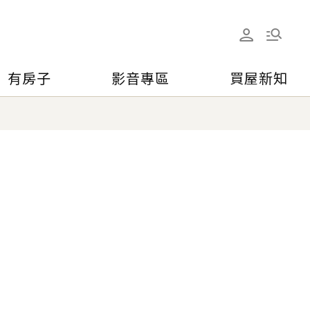
有房子
影音專區
買屋新知