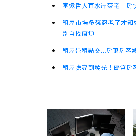
李遠哲大直水岸豪宅「房
租屋市場多殘忍老了才知
別自找麻煩
租屋退租點交...房東房
租屋處亮到發光！優質房