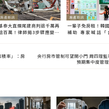
房產新訊
房產新訊
基泰大直爛尾建商判退千萬再
一輩子免房租！韓
賠百萬！律師揭3步驟應變：
補助 專家喊話「
快通知銀行止付搶救自備款
習」：社宅僅打8折
容積率」：房
央行房市管制可望開小門 周四理監
預期集中度管理