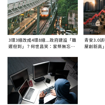
青安3.0
3環3線改成4環8線...政府建設「雖
屋創新高
遲但到」？何世昌笑：家祭無忘告
乃翁