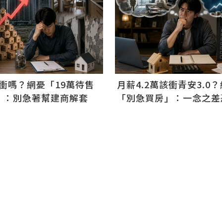
該衝嗎？網憂「19萬待售
月薪4.2萬該衝青安3.0
」：別急著幫建商解套
「別急買房」：一念之差
10年