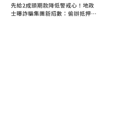
先給2成頭期款降低警戒心！地政
士曝詐騙集團新招數：偷辦抵押房
屋恐難救