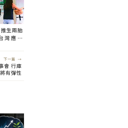
國推生兩胎
台灣應學
根本沒用
下一篇
→
事會 行庫
將有彈性