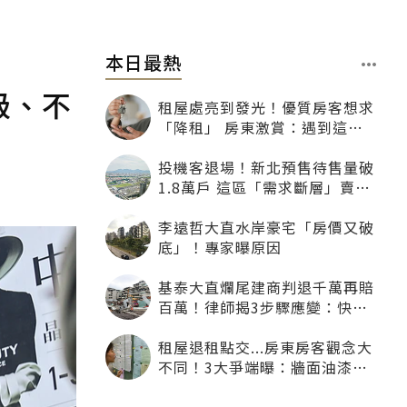
本日最熱
級、不
租屋處亮到發光！優質房客想求
「降租」 房東激賞：遇到這種
一定降
投機客退場！新北預售待售量破
1.8萬戶 這區「需求斷層」賣壓
最大
李遠哲大直水岸豪宅「房價又破
底」！專家曝原因
基泰大直爛尾建商判退千萬再賠
百萬！律師揭3步驟應變：快通
知銀行止付搶救自備款
租屋退租點交...房東房客觀念大
不同！3大爭端曝：牆面油漆、
沙發賠償最常鬧翻