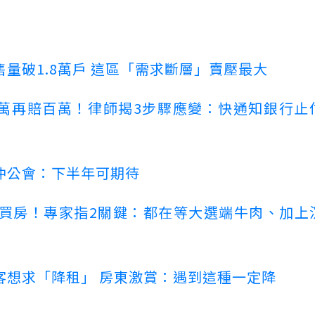
量破1.8萬戶 這區「需求斷層」賣壓最大
萬再賠百萬！律師揭3步驟應變：快通知銀行止
仲公會：下半年可期待
場買房！專家指2關鍵：都在等大選端牛肉、加上
客想求「降租」 房東激賞：遇到這種一定降