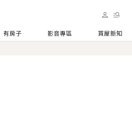
有房子
影音專區
買屋新知