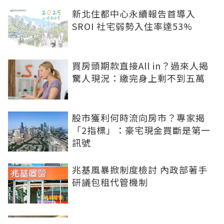
新北住都中心永續報告首導入
SROI 社宅弱勢入住率達53%
買房頭期款直接All in？過來人揭
驚人現況：繳完身上剩不到五萬
股市獲利何時流向房市？專家揭
「2指標」：豪宅現金買斷是第一
訊號
兆基風暴掀制度檢討 內政部著手
研議包租代管機制
股市獲利終將流向房市！專家揭示