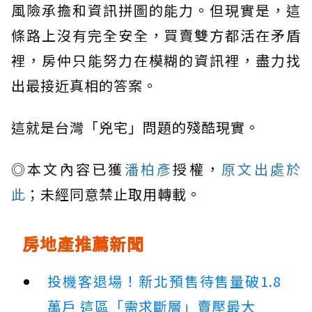
風險承擔和資訊拼圖的能力。但現實是，這
條路上沒有完全安全，買賣雙方都活在矛盾
裡，房仲只能努力在模糊的資訊裡，盡力找
出最接近真相的答案。
這就是台灣「兇宅」問題的殘酷現實。
◎本文內容已獲
潘柏彥
授權，
原文出處於
此
；未經同意禁止取用轉載。
房地產推薦新聞
投機客退場！新北預售待售量破1.8
萬戶 這區「需求斷層」賣壓最大