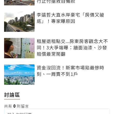
行止付搶救自備款
李遠哲大直水岸豪宅「房價又破
底」！專家曝原因
租屋退租點交...房東房客觀念大不
同！3大爭端曝：牆面油漆、沙發
賠償最常鬧翻
資金沒回流！新案市場陷最慘時
刻、一周賣不到1戶
討論區
共有
0
則留言