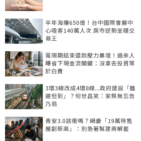
半年海賺650億！台中國際會展中
心吸客140萬人次 房市逆勢坐穩交
易王
寬限期結束還款壓力暴增！過來人
曝省下現金流關鍵：沒拿去投資等
於白費
3環3線改成4環8線...政府建設「雖
遲但到」？何世昌笑：家祭無忘告
乃翁
青安3.0該衝嗎？網憂「19萬待售
屋創新高」：別急著幫建商解套