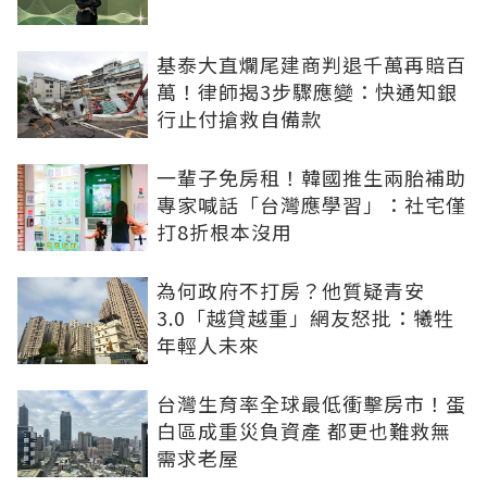
基泰大直爛尾建商判退千萬再賠百
萬！律師揭3步驟應變：快通知銀
行止付搶救自備款
一輩子免房租！韓國推生兩胎補助
專家喊話「台灣應學習」：社宅僅
打8折根本沒用
為何政府不打房？他質疑青安
3.0「越貸越重」網友怒批：犧牲
年輕人未來
台灣生育率全球最低衝擊房市！蛋
白區成重災負資產 都更也難救無
需求老屋