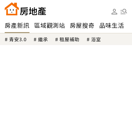
房產新訊
區域觀測站
房屋搜奇
品味生活
青安3.0
繼承
租屋補助
浴室