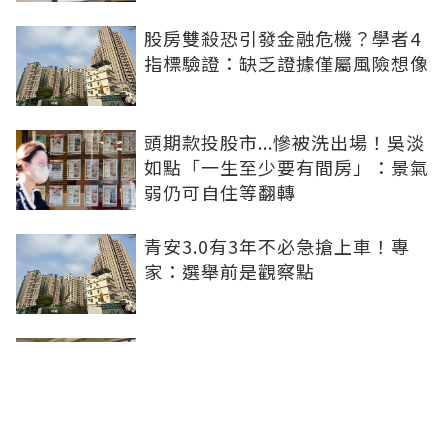
股房雙殺恐引發金融危機？學者4
指標驗證：缺乏證據僅屬風險想像
頭期款投股市...慘被洗出場！吳淡
如點「一生至少要有間房」：景氣
弱仍可自住等翻轉
青安3.0有3年不必急搶上車！專
家：選舉前是觀察點
買方出1750萬斡旋遭拒！屋主嫌
打9折不賣 網批中古屋亂象：惜售
就別喊賣