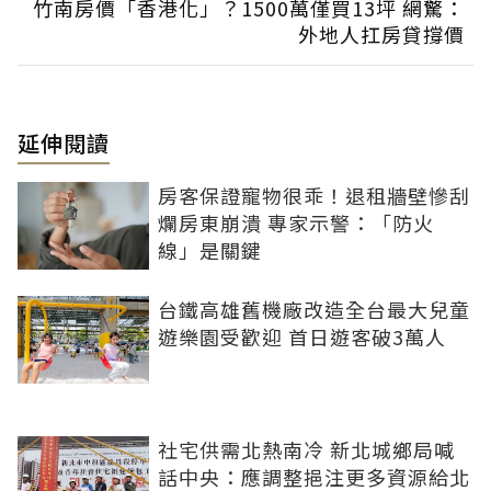
竹南房價「香港化」？1500萬僅買13坪 網驚：
外地人扛房貸撐價
延伸閱讀
房客保證寵物很乖！退租牆壁慘刮
爛房東崩潰 專家示警：「防火
線」是關鍵
台鐵高雄舊機廠改造全台最大兒童
遊樂園受歡迎 首日遊客破3萬人
社宅供需北熱南冷 新北城鄉局喊
話中央：應調整挹注更多資源給北