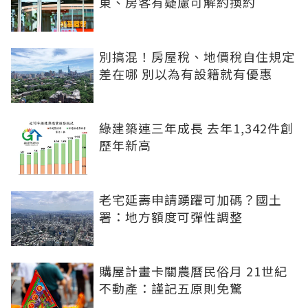
東、房客有疑慮可解約換約
別搞混！房屋稅、地價稅自住規定
差在哪 別以為有設籍就有優惠
綠建築連三年成長 去年1,342件創
歷年新高
老宅延壽申請踴躍可加碼？國土
署：地方額度可彈性調整
購屋計畫卡關農曆民俗月 21世紀
不動產：謹記五原則免驚