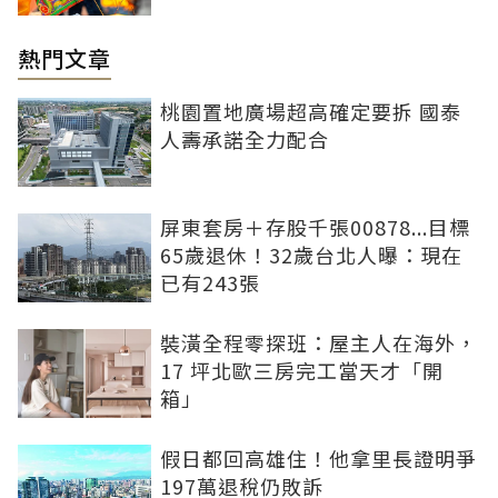
熱門文章
桃園置地廣場超高確定要拆 國泰
人壽承諾全力配合
屏東套房＋存股千張00878...目標
65歲退休！32歲台北人曝：現在
已有243張
裝潢全程零探班：屋主人在海外，
17 坪北歐三房完工當天才「開
箱」
假日都回高雄住！他拿里長證明爭
197萬退稅仍敗訴