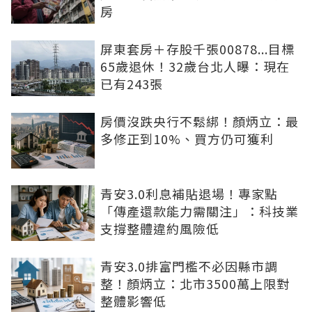
房
屏東套房＋存股千張00878...目標
65歲退休！32歲台北人曝：現在
已有243張
房價沒跌央行不鬆綁！顏炳立：最
多修正到10%、買方仍可獲利
青安3.0利息補貼退場！專家點
「傳產還款能力需關注」：科技業
支撐整體違約風險低
青安3.0排富門檻不必因縣市調
整！顏炳立：北市3500萬上限對
整體影響低