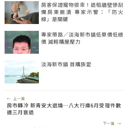
房客保證寵物很乖！退租牆壁慘刮
爛房東崩潰 專家示警：「防火
線」是關鍵
專家帶路／淡海新市鎮低單價低總
價 減輕購屋壓力
淡海新市鎮 首購族愛
←
上一篇
房市轉冷 新青安大退燒…八大行庫6月受理件數
連三月衰退
下一篇
→