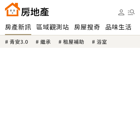
房產新訊
區域觀測站
房屋搜奇
品味生活
青安3.0
繼承
租屋補助
浴室