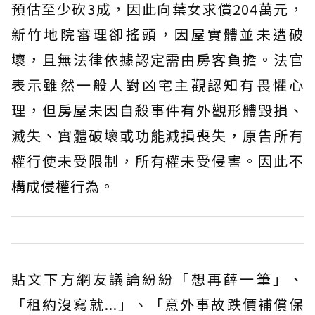
預估至少砍3成，因此向葉女求償204萬元，
新竹地院審理卻搖頭，因屋實體並未遭破
壞，且無法律依據認定需由房客負擔。法官
表示雖然一般人對凶宅主觀認知有畏懼心
理，但房屋未因自殺事件有外觀形體毀損、
滅失、實體破壞或功能減損喪失，原告所有
權行使未受限制，所有權未受侵害。因此不
構成侵權行為。
貼文下方網友議論紛紛「想再薛一筆」、
「租約沒寫就...」、「意外事故跌價補償保