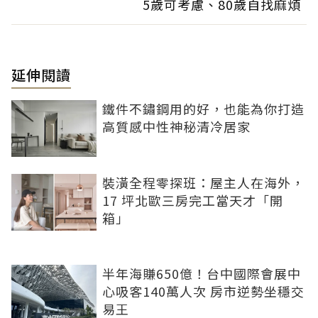
5歲可考慮、80歲自找麻煩
延伸閱讀
鐵件不鏽鋼用的好，也能為你打造
高質感中性神秘清冷居家
裝潢全程零探班：屋主人在海外，
17 坪北歐三房完工當天才「開
箱」
半年海賺650億！台中國際會展中
心吸客140萬人次 房市逆勢坐穩交
易王