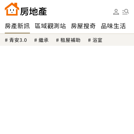
房產新訊
區域觀測站
房屋搜奇
品味生活
青安3.0
繼承
租屋補助
浴室