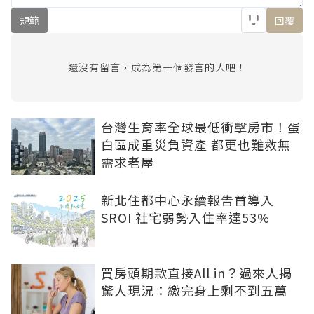
規範
回覆
還沒有留言，成為第一個發言的人吧！
台灣生育率全球最低衝擊房市！蛋
白區成重災負資產 都更也難救無
需求老屋
新北住都中心永續報告首導入
SROI 社宅弱勢入住率達53%
買房頭期款直接All in？過來人揭
驚人現況：繳完身上剩不到五萬