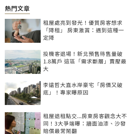
熱門文章
租屋處亮到發光！優質房客想求
「降租」 房東激賞：遇到這種一
定降
投機客退場！新北預售待售量破
1.8萬戶 這區「需求斷層」賣壓最
大
李遠哲大直水岸豪宅「房價又破
底」！專家曝原因
租屋退租點交...房東房客觀念大不
同！3大爭端曝：牆面油漆、沙發
賠償最常鬧翻