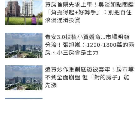
買房首購先求上車！吳淡如點關鍵
「負擔得起+好轉手」：別把自住
浪漫混淆投資
青安3.0扶植小資婚育...市場明顯
分流！張旭嵐：1200-1800萬的兩
房、小三房會是主力
追買炒作重劃區恐被套牢！房市等
不到全面崩盤 但「對的房子」能
先漲
買房跟著資金走！阿宅揭3指標
「鎖定潛力區」：政府砸錢、大企
業進駐是訊號
買房動輒千萬起跳！年輕人嘆「活