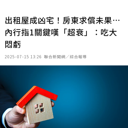
出租屋成凶宅！房東求償未果…
內行指1關鍵嘆「超衰」：吃大
悶虧
2025-07-15 13:26
聯合新聞網／綜合報導