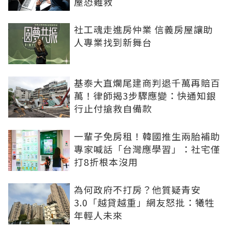
屋恐難救
社工魂走進房仲業 信義房屋讓助
人專業找到新舞台
基泰大直爛尾建商判退千萬再賠百
萬！律師揭3步驟應變：快通知銀
行止付搶救自備款
一輩子免房租！韓國推生兩胎補助
專家喊話「台灣應學習」：社宅僅
打8折根本沒用
為何政府不打房？他質疑青安
3.0「越貸越重」網友怒批：犧牲
年輕人未來