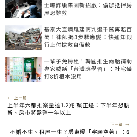
士曝詐騙集團新招數：偷辦抵押房
屋恐難救
基泰大直爛尾建商判退千萬再賠百
萬！律師揭3步驟應變：快通知銀
行止付搶救自備款
一輩子免房租！韓國推生兩胎補助
專家喊話「台灣應學習」：社宅僅
打8折根本沒用
←
上一篇
上半年六都推案量達1.2兆 賴正鎰：下半年恐腰
斬、房市將盤整一年以上
下一篇
→
不婚不生、租屋一生？房東曝「寧願空著」：6