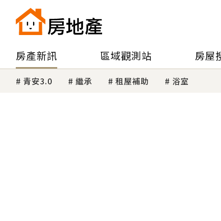
房產新訊
區域觀測站
房屋
青安3.0
繼承
租屋補助
浴室