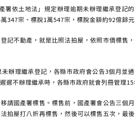
國產署依土地法」規定辦理逾期未辦理繼承登記的
萬347宗、標脫1萬547宗，標脫金額約92億餘
承登記不動產，就是比照法拍屋，依照市價標售，
如果未辦理繼承登記，各縣市政府會公告3個月並
遲遲不辦理繼承時，各縣市政府就會列冊管理15
會移請國產署標售。標售前，國產署會公告三個月
照法拍屋打八折再標售，然後可以標售五次，最後