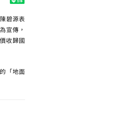
陳碧源表
為宣傳，
底價收歸國
的「地面