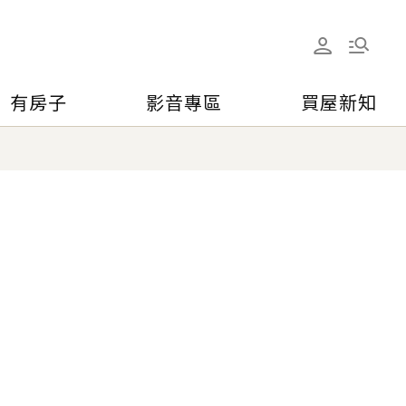
有房子
影音專區
買屋新知