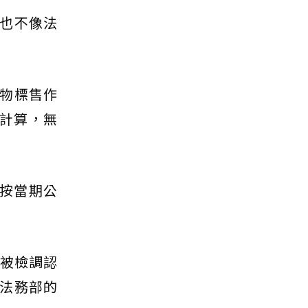
也不像法
良物標售作
計算，無
按當期公
。
，被檢調認
法務部的