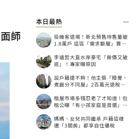
本日最熱
地面師
投機客退場！新北預售待售量破
1.8萬戶 這區「需求斷層」賣壓
最大
李遠哲大直水岸豪宅「房價又破
底」！專家曝原因
設戶籍還不夠！他主張「睡覺、
煮飯分不同屋」2百萬元退稅照
樣沒了
租屋市場多殘忍老了才知道！包
租公曝「有小孩家庭是首選」：
寧可不租老人也別自找麻煩
媽媽、女兒共同繼承 戶籍這樣
遷「3間房」都享自住優稅