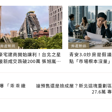
房產新訊
房產新訊
青安3.0炒房是假
豪宅建商開始讓利！台北之星
點「市場根本沒量
最新成交跌破200萬 張旭嵐：
3千利息不會影響買
市場盤整下豪宅降價競爭
曝「乖乖繳
搶預售還是撿成屋？新北這塊重劃區
27.6萬