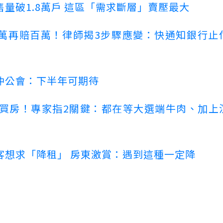
量破1.8萬戶 這區「需求斷層」賣壓最大
萬再賠百萬！律師揭3步驟應變：快通知銀行止
仲公會：下半年可期待
場買房！專家指2關鍵：都在等大選端牛肉、加上
客想求「降租」 房東激賞：遇到這種一定降