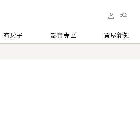
有房子
影音專區
買屋新知