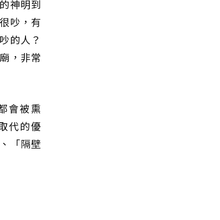
的神明到
很吵，有
吵的人？
廟，非常
都會被熏
取代的優
、「隔壁