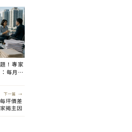
議題！專家
」：每月多
房意願
下一篇
→
每坪價差
 專家揭主因