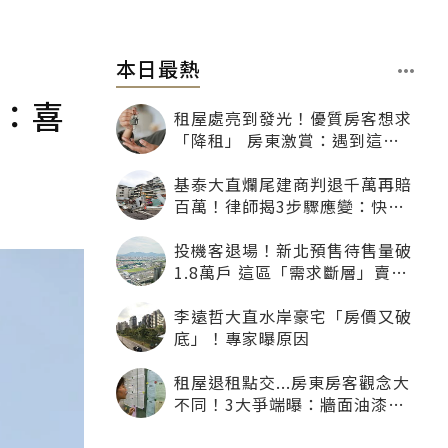
本日最熱
逃：喜
租屋處亮到發光！優質房客想求
「降租」 房東激賞：遇到這種
一定降
基泰大直爛尾建商判退千萬再賠
百萬！律師揭3步驟應變：快通
知銀行止付搶救自備款
投機客退場！新北預售待售量破
1.8萬戶 這區「需求斷層」賣壓
最大
李遠哲大直水岸豪宅「房價又破
底」！專家曝原因
租屋退租點交...房東房客觀念大
不同！3大爭端曝：牆面油漆、
沙發賠償最常鬧翻