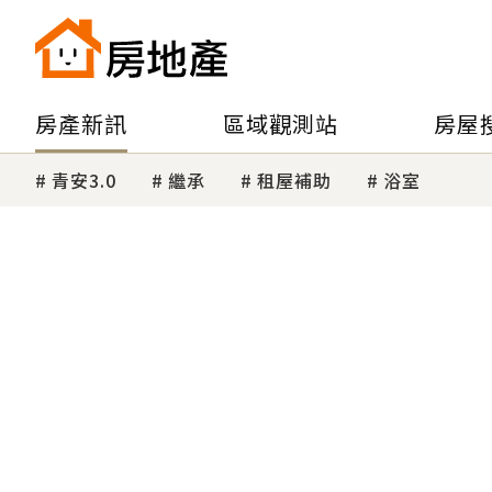
房產新訊
區域觀測站
房屋
青安3.0
繼承
租屋補助
浴室