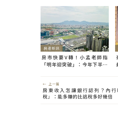
房產新訊
房市快要V轉！小孟老師指
「明年迎突破」：今年下半年
是買點...資金僅暫時被AI吸走
←
上一篇
房東收入怎讓銀行認列？內行
稅」：能多賺的比逃稅多好幾倍