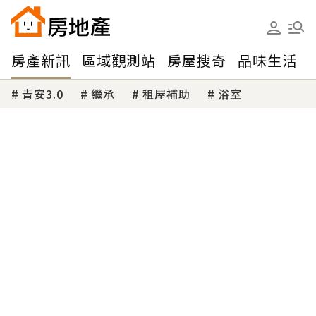
房產新訊
區域觀測站
房屋搜奇
品味生活
青安3.0
繼承
租屋補助
浴室