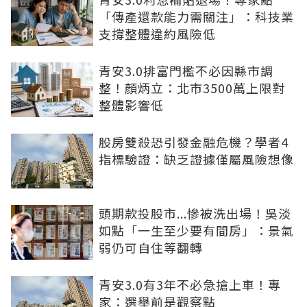
「傳產還款能力需關注」：科技業
支撐整體違約風險低
青安3.0排富門檻不必因縣市調
整！顏炳立：北市3500萬上限對
整體影響低
股房雙殺恐引發金融危機？學者4
指標驗證：缺乏證據僅屬風險想像
頭期款投股市...慘被洗出場！吳淡
如點「一生至少要有間房」：景氣
弱仍可自住等翻轉
青安3.0有3年不必急搶上車！專
家：選舉前是觀察點