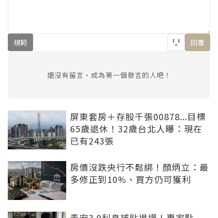
規範
回覆
還沒有留言，成為第一個發言的人吧！
屏東套房＋存股千張00878...目標
65歲退休！32歲台北人曝：現在
已有243張
房價沒跌央行不鬆綁！顏炳立：最
多修正到10%、買方仍可獲利
青安3.0利息補貼退場！專家點