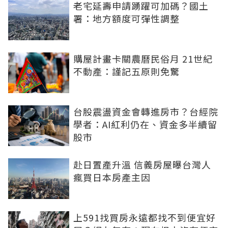
老宅延壽申請踴躍可加碼？國土
署：地方額度可彈性調整
購屋計畫卡關農曆民俗月 21世紀
不動產：謹記五原則免驚
台股震盪資金會轉進房市？台經院
學者：AI紅利仍在、資金多半續留
股市
赴日置產升溫 信義房屋曝台灣人
瘋買日本房產主因
上591找買房永遠都找不到便宜好