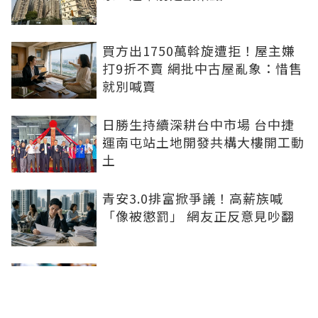
買方出1750萬斡旋遭拒！屋主嫌
打9折不賣 網批中古屋亂象：惜售
就別喊賣
日勝生持續深耕台中市場 台中捷
運南屯站土地開發共構大樓開工動
土
青安3.0排富掀爭議！高薪族喊
「像被懲罰」 網友正反意見吵翻
進門前先按鈴！鬼門將開、房仲教
賞屋簽約避邪三招