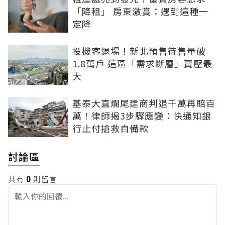
「降租」 房東激賞：遇到這種一
定降
投機客退場！新北預售待售量破
1.8萬戶 這區「需求斷層」賣壓最
大
基泰大直爛尾建商判退千萬再賠百
萬！律師揭3步驟應變：快通知銀
行止付搶救自備款
討論區
共有
0
則留言