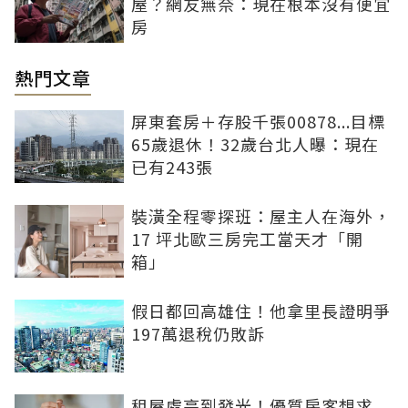
屋？網友無奈：現在根本沒有便宜
房
熱門文章
屏東套房＋存股千張00878...目標
65歲退休！32歲台北人曝：現在
已有243張
裝潢全程零探班：屋主人在海外，
17 坪北歐三房完工當天才「開
箱」
假日都回高雄住！他拿里長證明爭
197萬退稅仍敗訴
租屋處亮到發光！優質房客想求