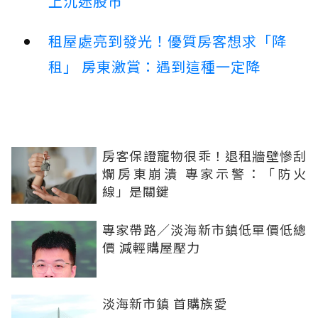
上沉迷股市
租屋處亮到發光！優質房客想求「降
租」 房東激賞：遇到這種一定降
房客保證寵物很乖！退租牆壁慘刮
爛房東崩潰 專家示警：「防火
線」是關鍵
專家帶路／淡海新市鎮低單價低總
價 減輕購屋壓力
淡海新市鎮 首購族愛