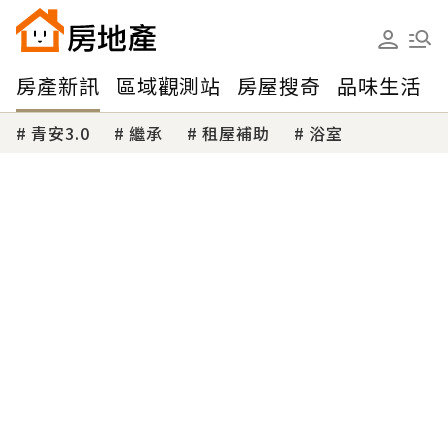
房產新訊
區域觀測站
房屋搜奇
品味生活
青安3.0
繼承
租屋補助
浴室