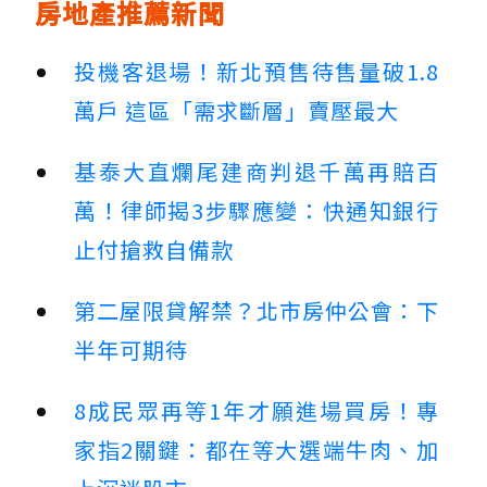
房地產推薦新聞
投機客退場！新北預售待售量破1.8
萬戶 這區「需求斷層」賣壓最大
基泰大直爛尾建商判退千萬再賠百
萬！律師揭3步驟應變：快通知銀行
止付搶救自備款
第二屋限貸解禁？北市房仲公會：下
半年可期待
8成民眾再等1年才願進場買房！專
家指2關鍵：都在等大選端牛肉、加