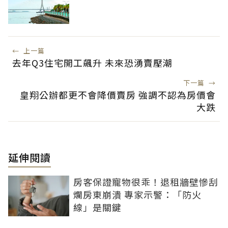
←
上一篇
去年Q3住宅開工飆升 未來恐湧賣壓潮
下一篇
→
皇翔公辦都更不會降價賣房 強調不認為房價會
大跌
延伸閱讀
房客保證寵物很乖！退租牆壁慘刮
爛房東崩潰 專家示警：「防火
線」是關鍵