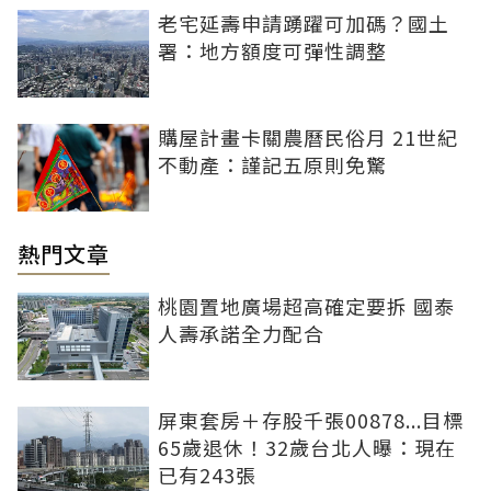
老宅延壽申請踴躍可加碼？國土
署：地方額度可彈性調整
購屋計畫卡關農曆民俗月 21世紀
不動產：謹記五原則免驚
熱門文章
桃園置地廣場超高確定要拆 國泰
人壽承諾全力配合
屏東套房＋存股千張00878...目標
65歲退休！32歲台北人曝：現在
已有243張