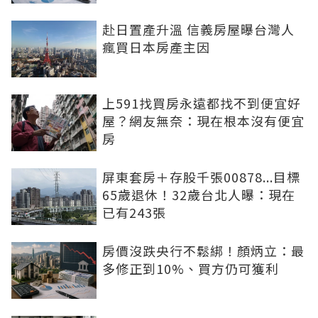
赴日置產升溫 信義房屋曝台灣人
瘋買日本房產主因
上591找買房永遠都找不到便宜好
屋？網友無奈：現在根本沒有便宜
房
屏東套房＋存股千張00878...目標
65歲退休！32歲台北人曝：現在
已有243張
房價沒跌央行不鬆綁！顏炳立：最
多修正到10%、買方仍可獲利