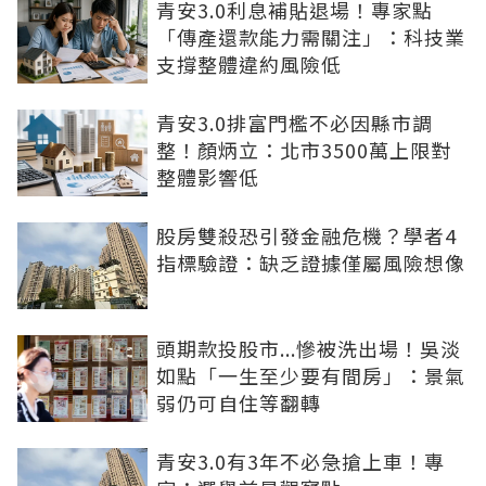
青安3.0利息補貼退場！專家點
「傳產還款能力需關注」：科技業
支撐整體違約風險低
青安3.0排富門檻不必因縣市調
整！顏炳立：北市3500萬上限對
整體影響低
股房雙殺恐引發金融危機？學者4
指標驗證：缺乏證據僅屬風險想像
頭期款投股市...慘被洗出場！吳淡
如點「一生至少要有間房」：景氣
弱仍可自住等翻轉
青安3.0有3年不必急搶上車！專