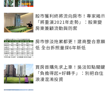
股市獲利終將流向房市！專家揭示
「將重演2021年走勢」：股東變
房東兼顧流動與防禦
房市慘淡拖累都更！建商整合意願
低 全台拆照量探6年新低
買房首購先求上車！吳淡如點關鍵
「負擔得起+好轉手」：別把自住
浪漫混淆投資
青安3.0扶植小資婚育...市場明顯
分流！張旭嵐：1200-1800萬的兩
房、小三房會是主力