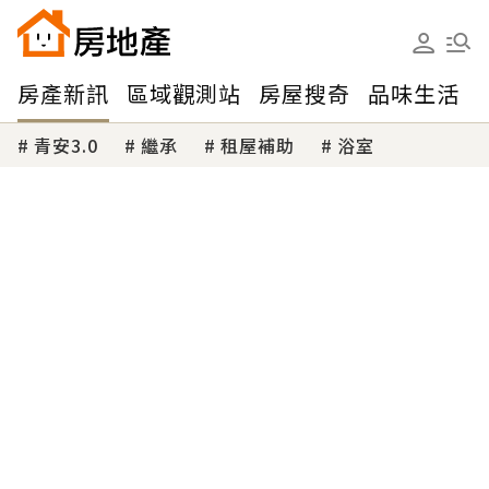
房產新訊
區域觀測站
房屋搜奇
品味生活
青安3.0
繼承
租屋補助
浴室