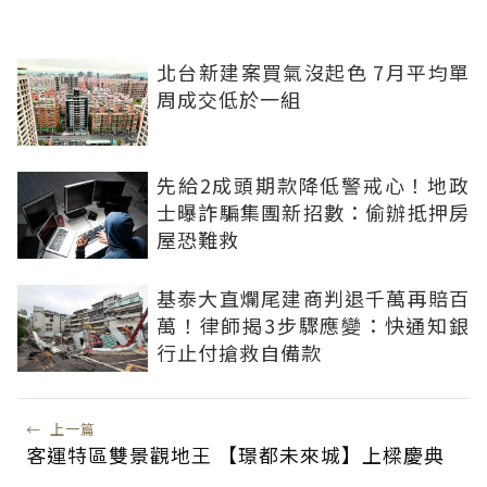
北台新建案買氣沒起色 7月平均單
周成交低於一組
先給2成頭期款降低警戒心！地政
士曝詐騙集團新招數：偷辦抵押房
屋恐難救
基泰大直爛尾建商判退千萬再賠百
萬！律師揭3步驟應變：快通知銀
行止付搶救自備款
←
上一篇
客運特區雙景觀地王 【璟都未來城】上樑慶典