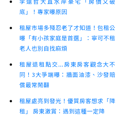
李遠哲大直水岸豪宅「房價又破
底」！專家曝原因
租屋市場多殘忍老了才知道！包租公
曝「有小孩家庭是首選」：寧可不租
老人也別自找麻煩
租屋退租點交...房東房客觀念大不
同！3大爭端曝：牆面油漆、沙發賠
償最常鬧翻
租屋處亮到發光！優質房客想求「降
租」 房東激賞：遇到這種一定降