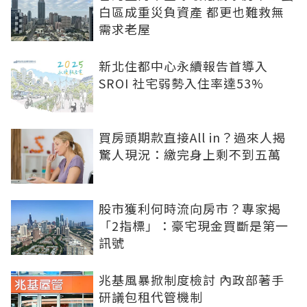
白區成重災負資產 都更也難救無
需求老屋
新北住都中心永續報告首導入
SROI 社宅弱勢入住率達53%
買房頭期款直接All in？過來人揭
驚人現況：繳完身上剩不到五萬
股市獲利何時流向房市？專家揭
「2指標」：豪宅現金買斷是第一
訊號
兆基風暴掀制度檢討 內政部著手
研議包租代管機制