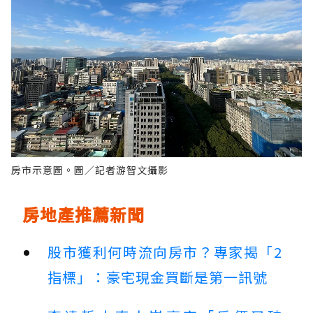
房市示意圖。圖／記者游智文攝影
房地產推薦新聞
股市獲利何時流向房市？專家揭「2
指標」：豪宅現金買斷是第一訊號