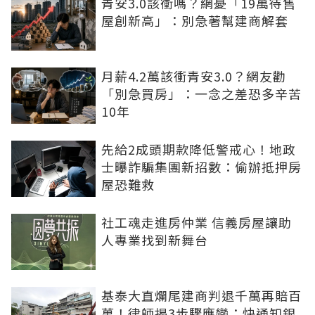
青安3.0該衝嗎？網憂「19萬待售
屋創新高」：別急著幫建商解套
月薪4.2萬該衝青安3.0？網友勸
「別急買房」：一念之差恐多辛苦
10年
先給2成頭期款降低警戒心！地政
士曝詐騙集團新招數：偷辦抵押房
屋恐難救
社工魂走進房仲業 信義房屋讓助
人專業找到新舞台
基泰大直爛尾建商判退千萬再賠百
萬！律師揭3步驟應變：快通知銀