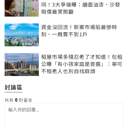
同！3大爭端曝：牆面油漆、沙發
賠償最常鬧翻
資金沒回流！新案市場陷最慘時
刻、一周賣不到1戶
租屋市場多殘忍老了才知道！包租
公曝「有小孩家庭是首選」：寧可
不租老人也別自找麻煩
討論區
共有
0
則留言