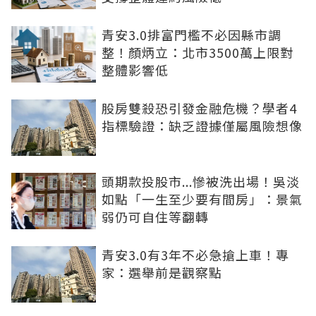
青安3.0排富門檻不必因縣市調
整！顏炳立：北市3500萬上限對
整體影響低
股房雙殺恐引發金融危機？學者4
指標驗證：缺乏證據僅屬風險想像
頭期款投股市...慘被洗出場！吳淡
如點「一生至少要有間房」：景氣
弱仍可自住等翻轉
青安3.0有3年不必急搶上車！專
家：選舉前是觀察點