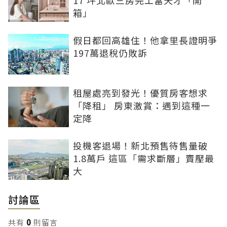
17 坪北歐三房完工當天才「開
箱」
假日都回高雄住！他拿里長證明爭
197萬退稅仍敗訴
租屋處亮到發光！優質房客想求
「降租」 房東激賞：遇到這種一
定降
投機客退場！新北預售待售量破
1.8萬戶 這區「需求斷層」賣壓最
大
討論區
共有
0
則留言