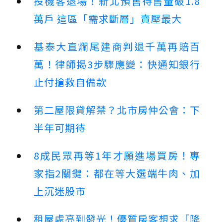
投機客退場！新北預售待售量破1.8
萬戶 這區「需求斷層」賣壓最大
基泰大直爛尾建商判退千萬再賠百
萬！律師揭3步驟應變：快通知銀行
止付搶救自備款
第二屋限貸解禁？北市房仲公會：下
半年可期待
8成民眾再等1年才願進場買房！專
家指2關鍵：都在等大選端牛肉、加
上沉迷股市
租屋處亮到發光！優質房客想求「降