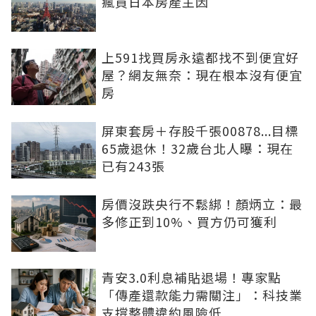
瘋買日本房產主因
上591找買房永遠都找不到便宜好
屋？網友無奈：現在根本沒有便宜
房
屏東套房＋存股千張00878...目標
65歲退休！32歲台北人曝：現在
已有243張
房價沒跌央行不鬆綁！顏炳立：最
多修正到10%、買方仍可獲利
青安3.0利息補貼退場！專家點
「傳產還款能力需關注」：科技業
支撐整體違約風險低