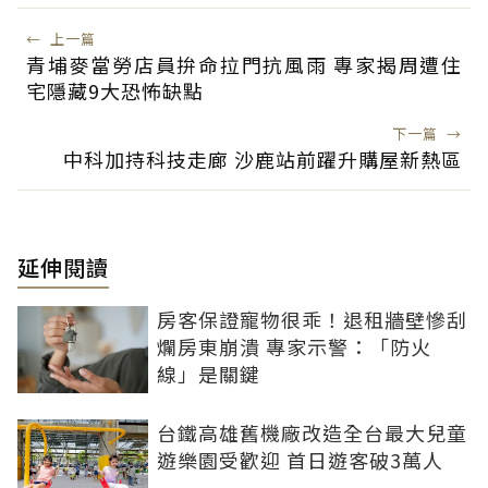
←
上一篇
青埔麥當勞店員拚命拉門抗風雨 專家揭周遭住
宅隱藏9大恐怖缺點
下一篇
→
中科加持科技走廊 沙鹿站前躍升購屋新熱區
延伸閱讀
房客保證寵物很乖！退租牆壁慘刮
爛房東崩潰 專家示警：「防火
線」是關鍵
台鐵高雄舊機廠改造全台最大兒童
遊樂園受歡迎 首日遊客破3萬人