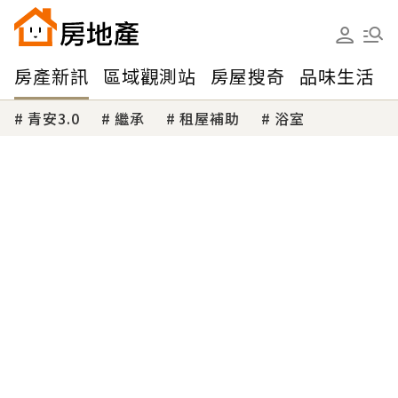
房產新訊
區域觀測站
房屋搜奇
品味生活
青安3.0
繼承
租屋補助
浴室