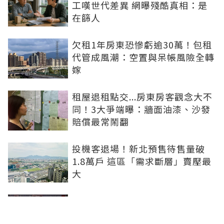
工嘆世代差異 網曝殘酷真相：是
在篩人
欠租1年房東恐慘虧逾30萬！包租
代管成風潮：空置與呆帳風險全轉
嫁
租屋退租點交...房東房客觀念大不
同！3大爭端曝：牆面油漆、沙發
賠償最常鬧翻
投機客退場！新北預售待售量破
1.8萬戶 這區「需求斷層」賣壓最
大
寄居蟹恐退出社宅包租代管 全台
6800戶轉銜方向曝光