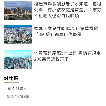
租屋市場多殘忍老了才知道！包租
公曝「有小孩家庭是首選」：寧可
不租老人也別自找麻煩
媽媽、女兒共同繼承 戶籍這樣遷
「3間房」都享自住優稅
他買預售屋隔5年出售 弄錯這規定
200萬元退稅飛了
討論區
共有
0
則留言