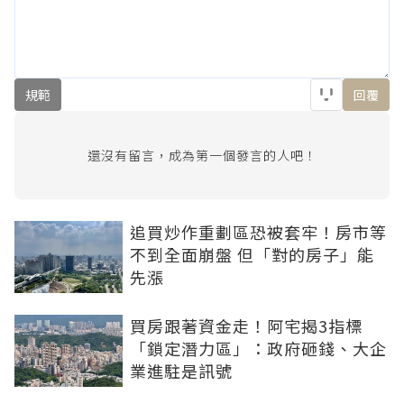
規範
回覆
還沒有留言，成為第一個發言的人吧！
追買炒作重劃區恐被套牢！房市等
不到全面崩盤 但「對的房子」能
先漲
買房跟著資金走！阿宅揭3指標
「鎖定潛力區」：政府砸錢、大企
業進駐是訊號