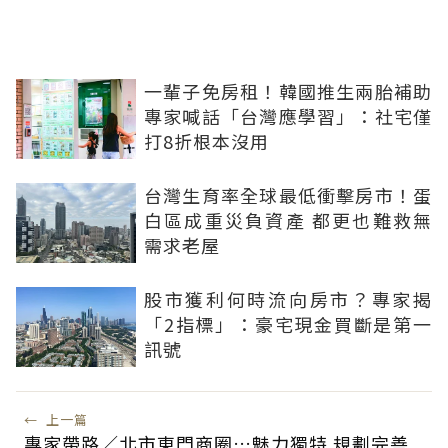
一輩子免房租！韓國推生兩胎補助
專家喊話「台灣應學習」：社宅僅
打8折根本沒用
台灣生育率全球最低衝擊房市！蛋
白區成重災負資產 都更也難救無
需求老屋
股市獲利何時流向房市？專家揭
「2指標」：豪宅現金買斷是第一
訊號
←
上一篇
專家帶路／北市東門商圈…魅力獨特 規劃完善