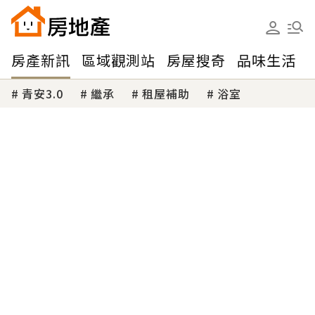
房產新訊
區域觀測站
房屋搜奇
品味生活
青安3.0
繼承
租屋補助
浴室