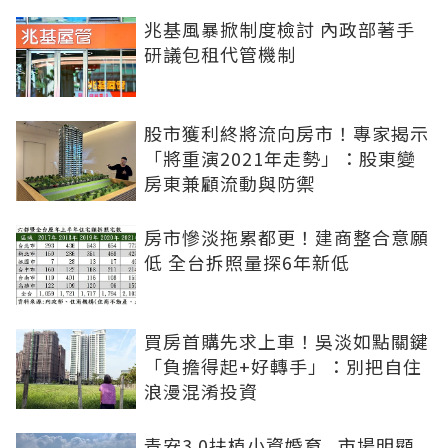
兆基風暴掀制度檢討 內政部著手
研議包租代管機制
股市獲利終將流向房市！專家揭示
「將重演2021年走勢」：股東變
房東兼顧流動與防禦
房市慘淡拖累都更！建商整合意願
低 全台拆照量探6年新低
買房首購先求上車！吳淡如點關鍵
「負擔得起+好轉手」：別把自住
浪漫混淆投資
青安3.0扶植小資婚育...市場明顯