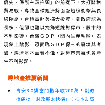
優先、保護主義抬頭」的前提下，大打關稅
貿易戰，導致全球經濟勢面臨短線衝擊與長
線隱憂。台積電赴美擴大投資，雖政府認為
長多，但卻也難以掩飾短線對房市、股市的
不利影響，台灣ＧＤＰ（國內生產毛額）表
現蒙上陰影，恐面臨ＧＤＰ保三的窘境與考
驗，經濟基本面若不佳，對房市景氣也會產
生不利影響。
房地產推薦新聞
青安3.0排富門檻年收200萬！副教
授痛批「財政部太缺德」：根本劫貧