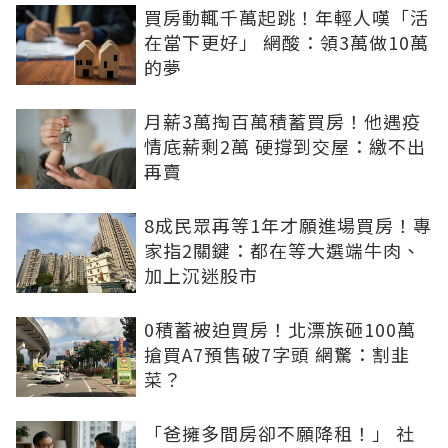
買房動輒千萬起跳！年輕人嘆「活
在當下更好」 網酸：領3萬做10萬
的夢
月薪3萬掏百萬積蓄買房！他遇疫
情底薪剩2萬 硬撐到交屋：繳不出
再賣
8成民眾再等1年才願進場買房！專
家指2關鍵：都在等大選端牛肉、
加上沉迷股市
0積蓄被迫買房！北漂族砸100萬
搶買A7預售破7字頭 網驚：割韭
菜？
「爸擁多間房卻不願降租！」 社