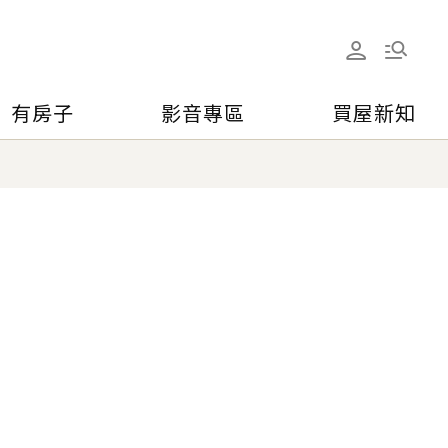
有房子
影音專區
買屋新知