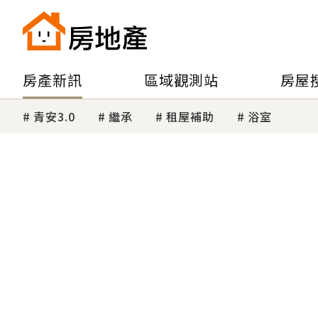
房產新訊
區域觀測站
房屋
青安3.0
繼承
租屋補助
浴室