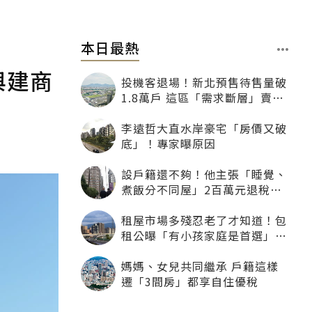
本日最熱
與建商
投機客退場！新北預售待售量破
1.8萬戶 這區「需求斷層」賣壓
最大
李遠哲大直水岸豪宅「房價又破
底」！專家曝原因
設戶籍還不夠！他主張「睡覺、
煮飯分不同屋」2百萬元退稅照
樣沒了
租屋市場多殘忍老了才知道！包
租公曝「有小孩家庭是首選」：
寧可不租老人也別自找麻煩
媽媽、女兒共同繼承 戶籍這樣
遷「3間房」都享自住優稅