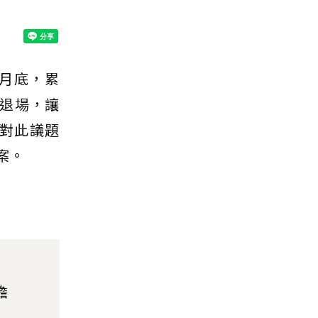
2月底，累
年退場，讓
對此議題
案。
擔