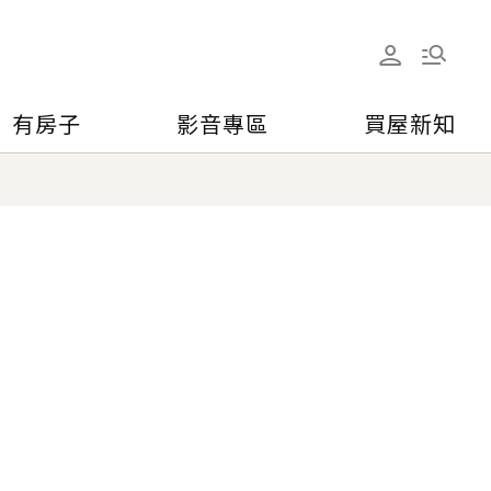
有房子
影音專區
買屋新知