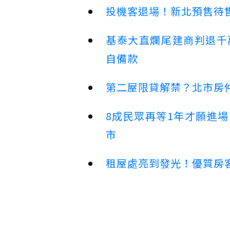
投機客退場！新北預售待售
基泰大直爛尾建商判退千
自備款
第二屋限貸解禁？北市房
8成民眾再等1年才願進
市
租屋處亮到發光！優質房