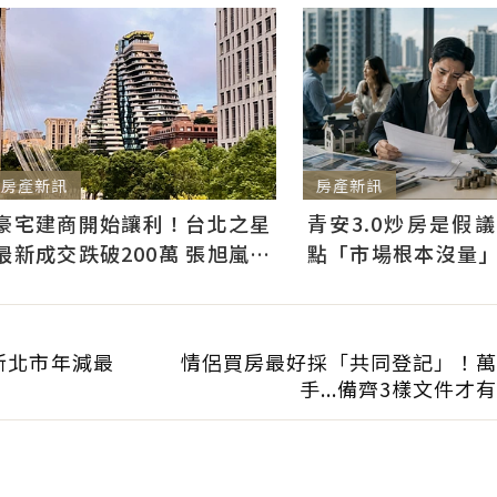
房產新訊
房產新訊
青安3.0炒房是假
豪宅建商開始讓利！台北之星
點「市場根本沒量
最新成交跌破200萬 張旭嵐：
3千利息不會影響買
市場盤整下豪宅降價競爭
新北市年減最
情侶買房最好採「共同登記」！萬
手...備齊3樣文件才