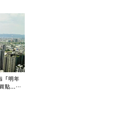
指「明年
點...資