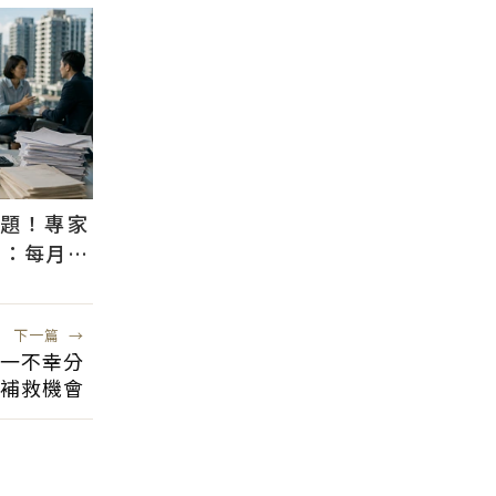
議題！專家
」：每月多
房意願
下一篇
→
一不幸分
有補救機會