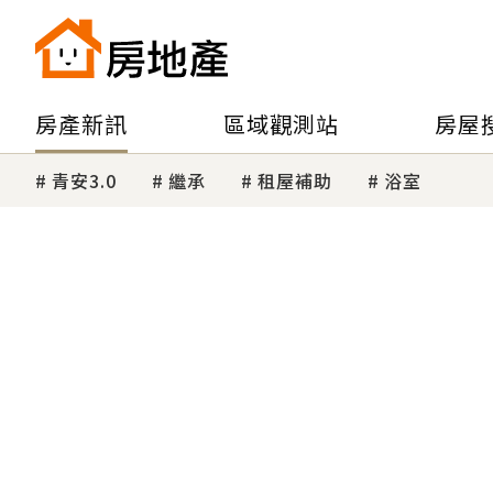
房產新訊
區域觀測站
房屋
青安3.0
繼承
租屋補助
浴室