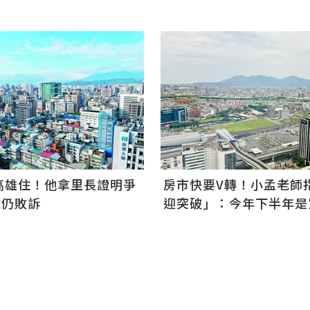
房市快要V轉！小孟老師
高雄住！他拿里長證明爭
迎突破」：今年下半年是買
稅仍敗訴
金僅暫時被AI吸走