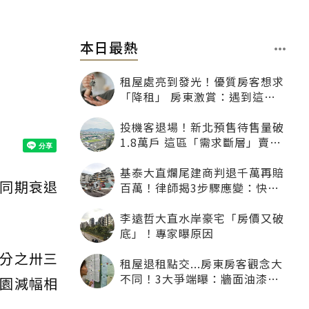
本日最熱
租屋處亮到發光！優質房客想求
「降租」 房東激賞：遇到這種
一定降
投機客退場！新北預售待售量破
1.8萬戶 這區「需求斷層」賣壓
最大
基泰大直爛尾建商判退千萬再賠
同期衰退
百萬！律師揭3步驟應變：快通
知銀行止付搶救自備款
李遠哲大直水岸豪宅「房價又破
底」！專家曝原因
分之卅三
租屋退租點交...房東房客觀念大
不同！3大爭端曝：牆面油漆、
園減幅相
沙發賠償最常鬧翻