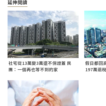
延伸閱讀
社宅從13萬變3萬還不保證蓋 民
假日都回
團：一個再也等不到的家
197萬退