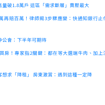
量破1.8萬戶 這區「需求斷層」賣壓最大
萬再賠百萬！律師揭3步驟應變：快通知銀行止
仲公會：下半年可期待
場買房！專家指2關鍵：都在等大選端牛肉、加上
客想求「降租」 房東激賞：遇到這種一定降