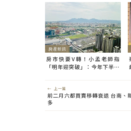
房產新訊
房市快要V轉！小孟老師指
「明年迎突破」：今年下半年
是買點...資金僅暫時被AI吸走
←
上一篇
前二月六都買賣移轉衰退 台南、
多