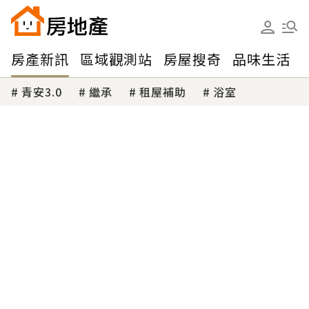
房產新訊
區域觀測站
房屋搜奇
品味生活
青安3.0
繼承
租屋補助
浴室