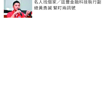
名人找個家／廷豐金融科技執行副
總黃勇諴 緊盯兩訊號