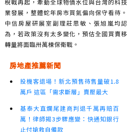
稅戰再起，牽動全球物價水位與台灣的科技
業發展，整體蛇年房市買氣偏向保守看待。
中信房屋研展室副理莊思敏、張旭嵐均認
為，若政策沒有太多變化，預估全國買賣移
轉量將面臨卅萬棟保衛戰。
房地產推薦新聞
投機客退場！新北預售待售量破1.8
萬戶 這區「需求斷層」賣壓最大
基泰大直爛尾建商判退千萬再賠百
萬！律師揭3步驟應變：快通知銀行
止付搶救自備款