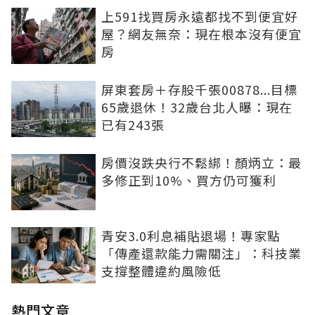
上591找買房永遠都找不到便宜好
屋？網友無奈：現在根本沒有便宜
房
屏東套房＋存股千張00878...目標
65歲退休！32歲台北人曝：現在
已有243張
房價沒跌央行不鬆綁！顏炳立：最
多修正到10%、買方仍可獲利
青安3.0利息補貼退場！專家點
「傳產還款能力需關注」：科技業
支撐整體違約風險低
熱門文章