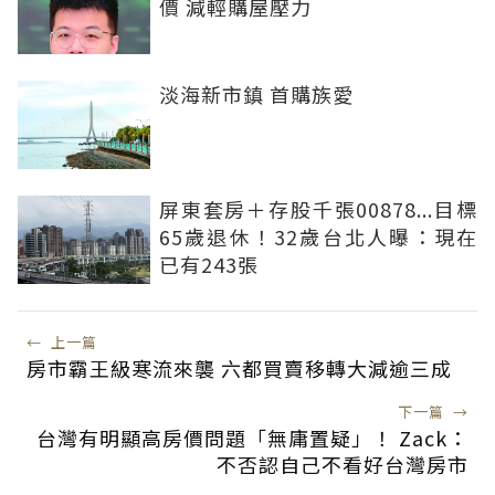
價 減輕購屋壓力
淡海新市鎮 首購族愛
屏東套房＋存股千張00878...目標
65歲退休！32歲台北人曝：現在
已有243張
←
上一篇
房市霸王級寒流來襲 六都買賣移轉大減逾三成
下一篇
→
台灣有明顯高房價問題「無庸置疑」！ Zack：
不否認自己不看好台灣房市