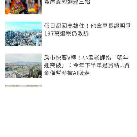
賞屋簽約避邪三招
假日都回高雄住！他拿里長證明爭
197萬退稅仍敗訴
房市快要V轉！小孟老師指「明年
迎突破」：今年下半年是買點...資
金僅暫時被AI吸走
36%境外資金撐日本不動產交易
住宅、飯店及物流躍投資焦點
青安3.0變相降息！專家點「有望
助攻自住買盤」：政策沒要瘋狂推
升、要平穩回溫