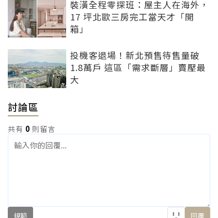
裝潢全程零探班：屋主人在海外，
17 坪北歐三房完工當天才「開
箱」
投機客退場！新北預售待售量破
1.8萬戶 這區「需求斷層」賣壓最
大
討論區
共有
0
則留言
規範
回覆