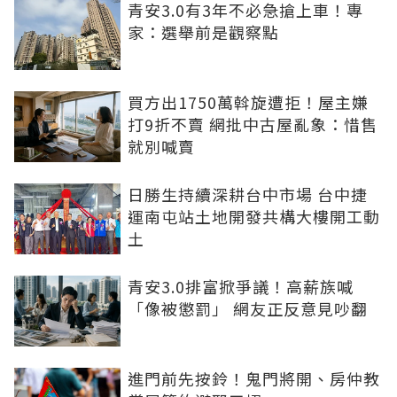
青安3.0有3年不必急搶上車！專
家：選舉前是觀察點
買方出1750萬斡旋遭拒！屋主嫌
打9折不賣 網批中古屋亂象：惜售
就別喊賣
日勝生持續深耕台中市場 台中捷
運南屯站土地開發共構大樓開工動
土
青安3.0排富掀爭議！高薪族喊
「像被懲罰」 網友正反意見吵翻
進門前先按鈴！鬼門將開、房仲教