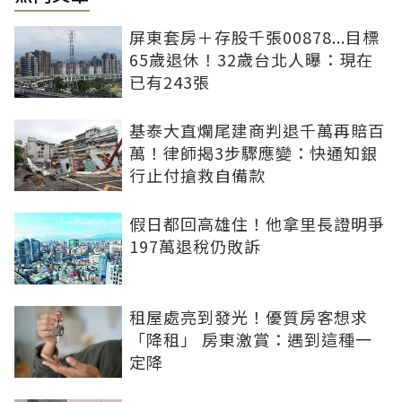
屏東套房＋存股千張00878...目標
65歲退休！32歲台北人曝：現在
已有243張
基泰大直爛尾建商判退千萬再賠百
萬！律師揭3步驟應變：快通知銀
行止付搶救自備款
假日都回高雄住！他拿里長證明爭
197萬退稅仍敗訴
租屋處亮到發光！優質房客想求
「降租」 房東激賞：遇到這種一
定降