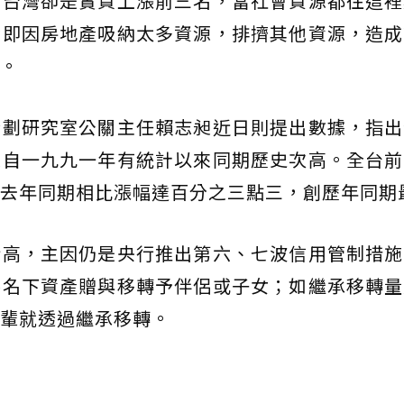
，台灣卻是實質上漲前三名，當社會資源都往這裡
陸即因房地產吸納太多資源，排擠其他資源，造成
。
企劃研究室公關主任賴志昶近日則提出數據，指出
是自一九九一年有統計以來同期歷史次高。全台前
去年同期相比漲幅達百分之三點三，創歷年同期
新高，主因仍是央行推出第六、七波信用管制措施
將名下資產贈與移轉予伴侶或子女；如繼承移轉量
輩就透過繼承移轉。