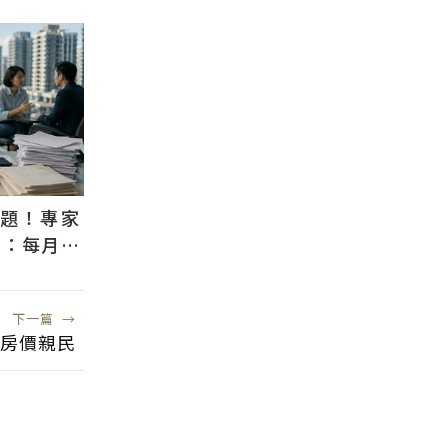
議題！專家
」：每月多
房意願
下一篇
→
 房價親民