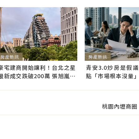
房產新訊
房產新訊
青安3.0炒房是假
豪宅建商開始讓利！台北之星
點「市場根本沒量
最新成交跌破200萬 張旭嵐：
3千利息不會影響買
市場盤整下豪宅降價競爭
桃園內壢商圈