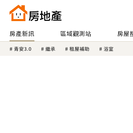
房產新訊
區域觀測站
房屋
青安3.0
繼承
租屋補助
浴室