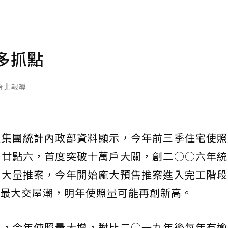
多抓點
台北報導
產集團統計內政部資料顯示，今年前三季住宅使照
之廿點六，首度突破十萬戶大關，創二○○六年統
商大量推案，今年開始龐大預售推案進入完工階段
最大交屋潮，明年使照量可能再創新高。
說，今年使照量大增，對比二○一九年後每年有逾