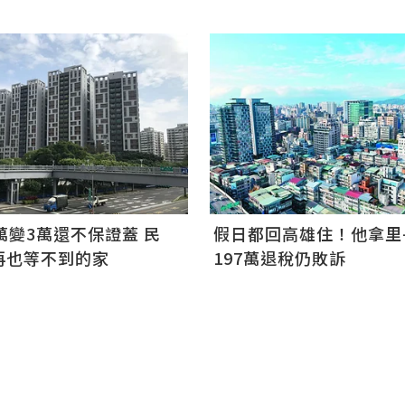
萬變3萬還不保證蓋 民
假日都回高雄住！他拿里
再也等不到的家
197萬退稅仍敗訴