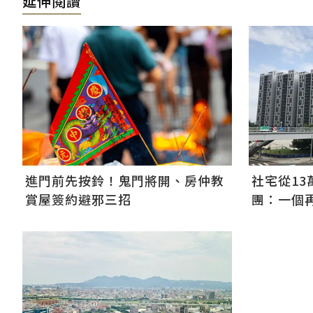
延伸閱讀
社宅從13
進門前先按鈴！鬼門將開、房仲教
團：一個
賞屋簽約避邪三招