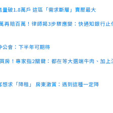
量破1.8萬戶 這區「需求斷層」賣壓最大
萬再賠百萬！律師揭3步驟應變：快通知銀行止
仲公會：下半年可期待
場買房！專家指2關鍵：都在等大選端牛肉、加上
客想求「降租」 房東激賞：遇到這種一定降