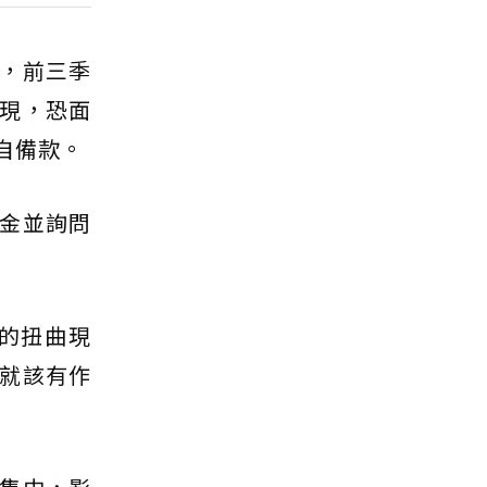
，前三季
現，恐面
自備款。
金並詢問
的扭曲現
就該有作