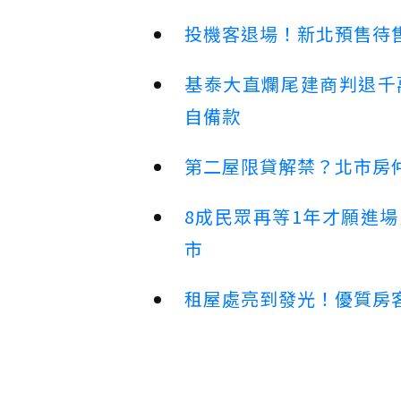
投機客退場！新北預售待售
基泰大直爛尾建商判退千
自備款
第二屋限貸解禁？北市房
8成民眾再等1年才願進
市
租屋處亮到發光！優質房