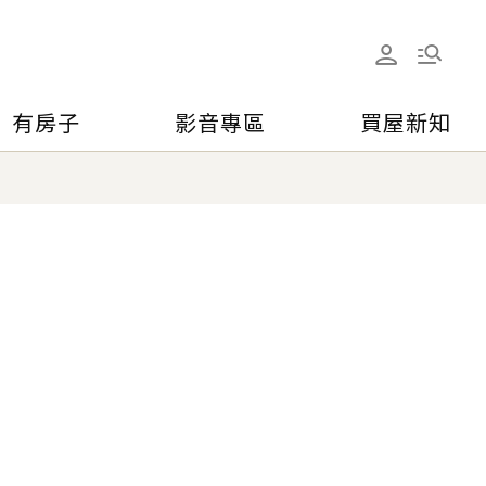
有房子
影音專區
買屋新知