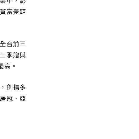
集中，影
貧富差距
全台前三
三季贈與
最高。
，劍指多
居冠、亞