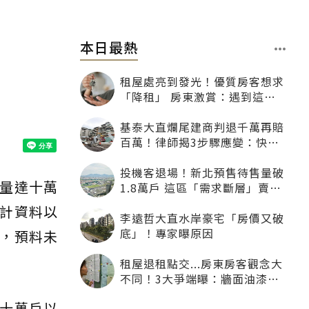
本日最熱
租屋處亮到發光！優質房客想求
「降租」 房東激賞：遇到這種
一定降
基泰大直爛尾建商判退千萬再賠
百萬！律師揭3步驟應變：快通
知銀行止付搶救自備款
投機客退場！新北預售待售量破
量達十萬
1.8萬戶 這區「需求斷層」賣壓
最大
計資料以
李遠哲大直水岸豪宅「房價又破
底」！專家曝原因
，預料未
租屋退租點交...房東房客觀念大
不同！3大爭端曝：牆面油漆、
沙發賠償最常鬧翻
十萬戶以