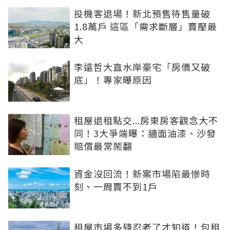
投機客退場！新北預售待售量破
1.8萬戶 這區「需求斷層」賣壓最
大
李遠哲大直水岸豪宅「房價又破
底」！專家曝原因
租屋退租點交...房東房客觀念大不
同！3大爭端曝：牆面油漆、沙發
賠償最常鬧翻
資金沒回流！新案市場陷最慘時
刻、一周賣不到1戶
租屋市場多殘忍老了才知道！包租