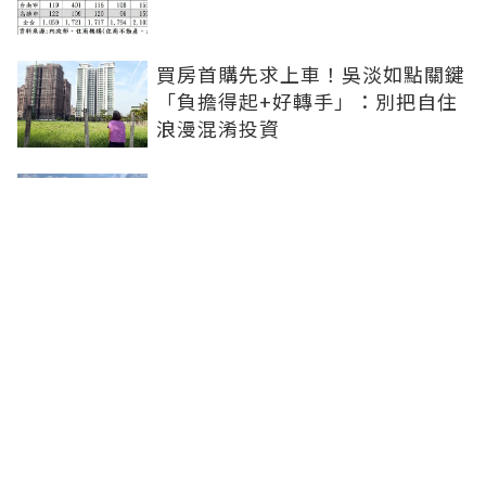
買房首購先求上車！吳淡如點關鍵
「負擔得起+好轉手」：別把自住
浪漫混淆投資
青安3.0扶植小資婚育...市場明顯
分流！張旭嵐：1200-1800萬的兩
房、小三房會是主力
追買炒作重劃區恐被套牢！房市等
不到全面崩盤 但「對的房子」能
先漲
聯合線上公司 著作權所有 ©2025