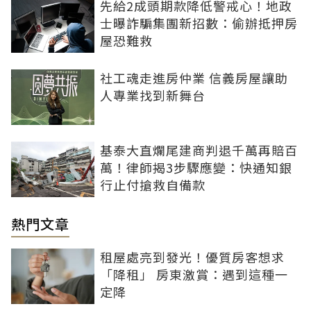
先給2成頭期款降低警戒心！地政
士曝詐騙集團新招數：偷辦抵押房
屋恐難救
社工魂走進房仲業 信義房屋讓助
人專業找到新舞台
基泰大直爛尾建商判退千萬再賠百
萬！律師揭3步驟應變：快通知銀
行止付搶救自備款
熱門文章
租屋處亮到發光！優質房客想求
「降租」 房東激賞：遇到這種一
定降