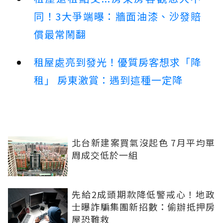
同！3大爭端曝：牆面油漆、沙發賠
償最常鬧翻
租屋處亮到發光！優質房客想求「降
租」 房東激賞：遇到這種一定降
北台新建案買氣沒起色 7月平均單
周成交低於一組
先給2成頭期款降低警戒心！地政
士曝詐騙集團新招數：偷辦抵押房
屋恐難救