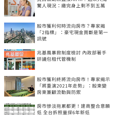
驚人現況：繳完身上剩不到五萬
股市獲利何時流向房市？專家揭
「2指標」：豪宅現金買斷是第一
訊號
兆基風暴掀制度檢討 內政部著手
研議包租代管機制
股市獲利終將流向房市！專家揭示
「將重演2021年走勢」：股東變
房東兼顧流動與防禦
房市慘淡拖累都更！建商整合意願
低 全台拆照量探6年新低