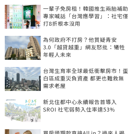
一輩子免房租！韓國推生兩胎補助
專家喊話「台灣應學習」：社宅僅
打8折根本沒用
為何政府不打房？他質疑青安
3.0「越貸越重」網友怒批：犧牲
年輕人未來
台灣生育率全球最低衝擊房市！蛋
白區成重災負資產 都更也難救無
需求老屋
新北住都中心永續報告首導入
SROI 社宅弱勢入住率達53%
買房頭期款直接All in？過來人揭