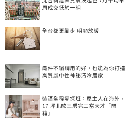
北台新建案買氣沒起色 7月平均單
周成交低於一組
全台都更腳步 明顯放緩
鐵件不鏽鋼用的好，也能為你打造
高質感中性神秘清冷居家
裝潢全程零探班：屋主人在海外，
17 坪北歐三房完工當天才「開
箱」