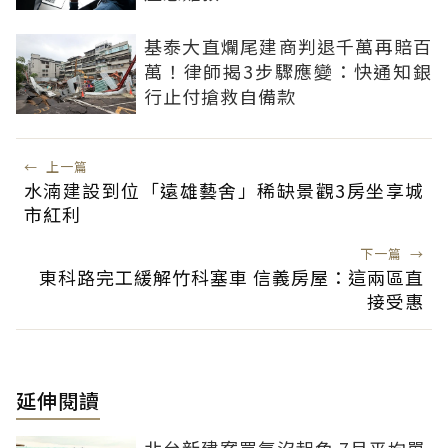
基泰大直爛尾建商判退千萬再賠百
萬！律師揭3步驟應變：快通知銀
行止付搶救自備款
←
上一篇
水湳建設到位「遠雄藝舍」稀缺景觀3房坐享城
市紅利
下一篇
→
東科路完工緩解竹科塞車 信義房屋：這兩區直
接受惠
延伸閱讀