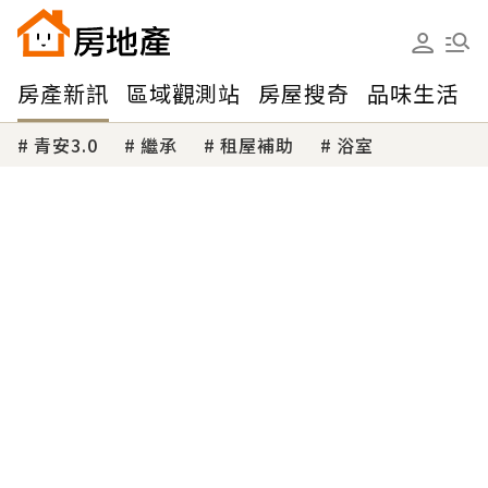
房產新訊
區域觀測站
房屋搜奇
品味生活
青安3.0
繼承
租屋補助
浴室