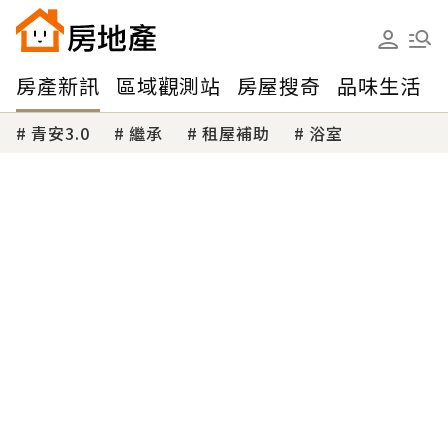
房產新訊
區域觀測站
房屋搜奇
品味生活
青安3.0
繼承
租屋補助
浴室