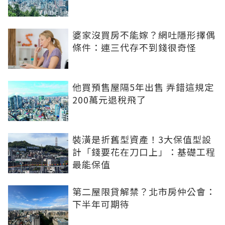
婆家沒買房不能嫁？網吐隱形擇偶
條件：連三代存不到錢很奇怪
他買預售屋隔5年出售 弄錯這規定
200萬元退稅飛了
裝潢是折舊型資產！3大保值型設
計「錢要花在刀口上」：基礎工程
最能保值
第二屋限貸解禁？北市房仲公會：
下半年可期待