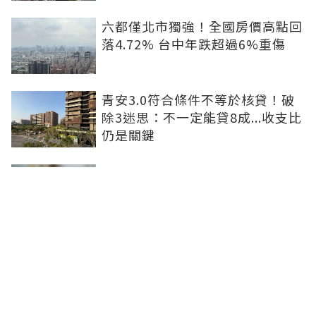
六都僅北市獨強！全國房價高點回
落4.72% 台中年跌超過6%重傷
青安3.0符合條件不等於核貸！破
除3迷思：不一定能貸8成...收支比
仍是關鍵
租屋處亮到發光！優質房客想求
「降租」 房東激賞：遇到這種一
定降
防社宅包租代管斷鏈 內政部：必
要時將向涉案業者求償