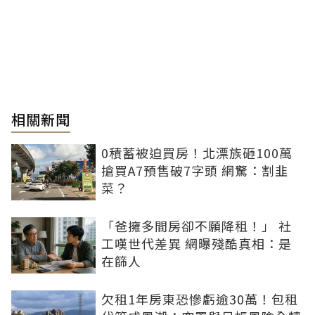
相關新聞
0積蓄被迫買房！北漂族砸100萬
搶買A7預售破7字頭 網驚：割韭
菜？
「爸擁多間房卻不願降租！」 社
工嘆世代差異 網曝殘酷真相：是
在篩人
欠租1年房東恐慘虧逾30萬！包租