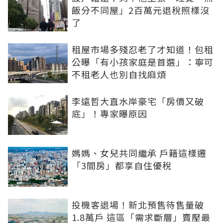
飯分不同屋」2百萬元退稅照樣沒
了
租屋市場多殘忍老了才知道！包租
公曝「有小孩家庭是首選」：寧可
不租老人也別自找麻煩
李遠哲大直水岸豪宅「房價又破
底」！專家曝原因
媽媽、女兒共同繼承 戶籍這樣遷
「3間房」都享自住優稅
投機客退場！新北預售待售量破
1.8萬戶 這區「需求斷層」賣壓最