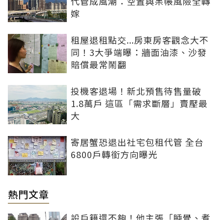
代管成風潮：空置與呆帳風險全轉
嫁
租屋退租點交...房東房客觀念大不
同！3大爭端曝：牆面油漆、沙發
賠償最常鬧翻
投機客退場！新北預售待售量破
1.8萬戶 這區「需求斷層」賣壓最
大
寄居蟹恐退出社宅包租代管 全台
6800戶轉銜方向曝光
熱門文章
設戶籍還不夠！他主張「睡覺、煮