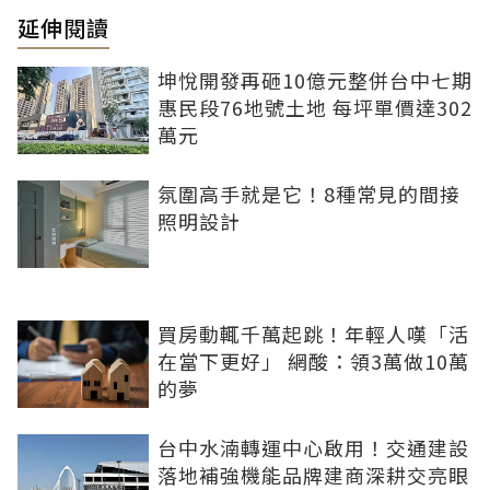
延伸閱讀
坤悅開發再砸10億元整併台中七期
惠民段76地號土地 每坪單價達302
萬元
氛圍高手就是它！8種常見的間接
照明設計
買房動輒千萬起跳！年輕人嘆「活
在當下更好」 網酸：領3萬做10萬
的夢
台中水湳轉運中心啟用！交通建設
落地補強機能品牌建商深耕交亮眼