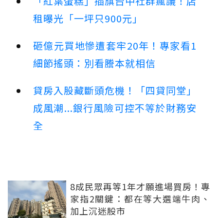
「紅葉蛋糕」插旗台中社群瘋議！店
租曝光「一坪只900元」
砸億元買地慘遭套牢20年！專家看1
細節搖頭：別看謄本就相信
貸房入股藏斷頭危機！「四貸同堂」
成風潮...銀行風險可控不等於財務安
全
8成民眾再等1年才願進場買房！專
家指2關鍵：都在等大選端牛肉、
加上沉迷股市