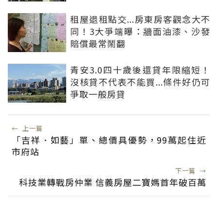
租屋退租點交...房東房客觀念大不
同！3大爭端曝：牆面油漆、沙發
賠償最常鬧翻
青安3.0四十歲後還貸年限縮短！
沒核貸不代表不能買...條件好仍可
爭取一般房貸
←
上一篇
「吉祥．如藝」單、總價具優勢，99萬起住近
市府站
下一篇
→
科技業轉戰房仲業 信義房屋二寶媽首年破百萬