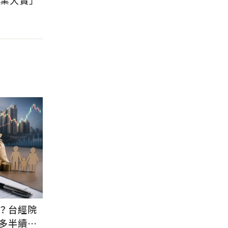
？台經院
金多半續留