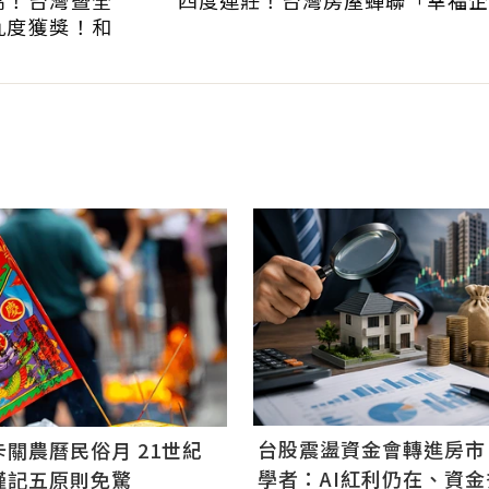
九度獲獎！和
台股震盪資金會轉進房市
關農曆民俗月 21世紀
學者：AI紅利仍在、資
謹記五原則免驚