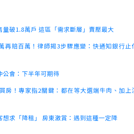
量破1.8萬戶 這區「需求斷層」賣壓最大
萬再賠百萬！律師揭3步驟應變：快通知銀行止
仲公會：下半年可期待
場買房！專家指2關鍵：都在等大選端牛肉、加上
客想求「降租」 房東激賞：遇到這種一定降