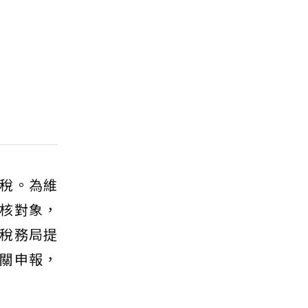
稅。為維
核對象，
稅務局提
關申報，