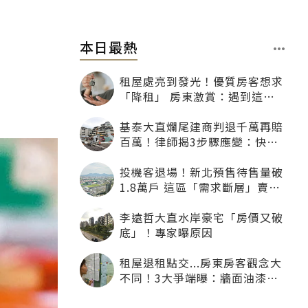
本日最熱
租屋處亮到發光！優質房客想求
「降租」 房東激賞：遇到這種
一定降
基泰大直爛尾建商判退千萬再賠
百萬！律師揭3步驟應變：快通
知銀行止付搶救自備款
投機客退場！新北預售待售量破
1.8萬戶 這區「需求斷層」賣壓
最大
李遠哲大直水岸豪宅「房價又破
底」！專家曝原因
租屋退租點交...房東房客觀念大
不同！3大爭端曝：牆面油漆、
沙發賠償最常鬧翻