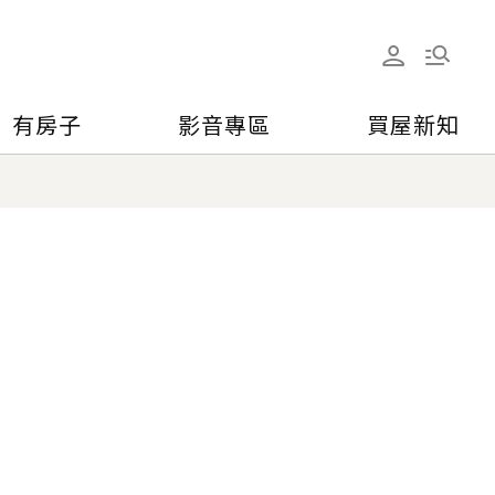
有房子
影音專區
買屋新知