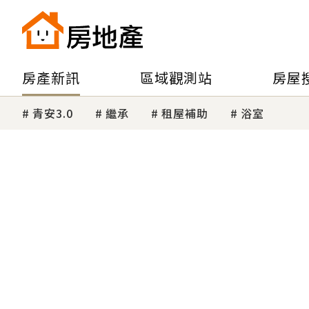
房產新訊
區域觀測站
房屋
青安3.0
繼承
租屋補助
浴室