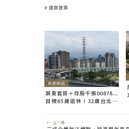
違章建築
房產新訊
屏東套房＋存股千張00878...
目標65歲退休！32歲台北人
曝：現在已有243張
←
上一篇
三成企業無法蟬聯，競爭歷年最