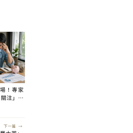
退場！專家
需關注」：
風險低
下一篇
→
業大賞」