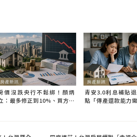
房產新訊
房產新訊
房價沒跌央行不鬆綁！顏炳
青安3.0利息補貼
立：最多修正到10%、買方仍
點「傳產還款能力
可獲利
科技業支撐整體違約
高！台灣暨全
四度連莊！台灣房屋蟬聯「幸福企