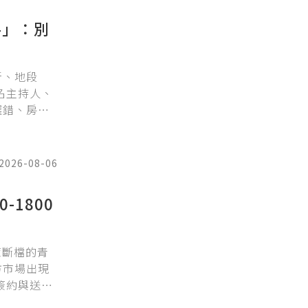
手」：別
新、地段
名主持人、
選錯、房型
 她提醒買
同的房屋定
2026-08-06
-1800
策斷檔的青
方市場出現
簽約與送件
安3.0的