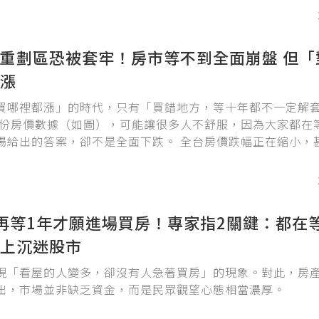
願意微調預算上限，對屋齡、坪數條件也更有彈性。有人趕
，正反映政策對買方決策的影響。
重劃區恐被套牢！房市等不到全面崩盤 但「
漲
買哪裡都漲」的時代，只有「買錯地方，等十年都不一定解
一份房價數據（如圖），可能讓很多人不舒服，因為大家都在
場給出的答案，卻不是全面下跌。 全台房價跌幅正在縮小，
，年增率已經翻正。
再等1年才願進場買房！專家指2關鍵：都在
上沉迷股市
現「看屋的人變多，卻沒有人急著買房」的現象。對此，房產Yo
出，市場並非缺乏資金，而是民眾觀望心態相當濃厚。