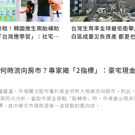
房租！韓國推生兩胎補助
台灣生育率全球最低衝擊
「台灣應學習」：社宅僅
白區成重災負資產 都更
本沒用
求老屋
何時流向房市？專家揭「2指標」：豪宅現
檔震盪，市場關注股市獲利資金何時大規模流向房市。對此
ber買房阿元分析，當股市資金發動「股轉房」時，市場會出現
標，其中豪宅市場將是第一波發動的風向球。