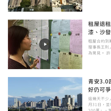
租屋退租
漆、沙發
租屋合約到
理事長王則
為常見。 
鬧上法院開
青安3.
好仍可爭
這幾天不少人
月31日，
200萬」