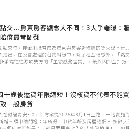
點交...房東房客觀念大不同！3大爭端曝：
賠償最常鬧翻
期點交時，押金扣抵常成為房東與房客撕破臉的導火線。新
人指出，在公會處理的租務糾紛中，除了租金催繳外，「點
許多爭端往往源於雙方的「主觀感覺差異」，最終因押金扣抵
審。
0四十歲後還貸年限縮短！沒核貸不代表不能買.
取一般房貸
在討論青安3.0，新方案從2026年8月1日上路，一路實施到2
並新增三項申請門檻：年所得、申貸年齡及房屋總價。 多數人
，第一個反應可能是：「就是要把高收入的人排除掉吧！」 但