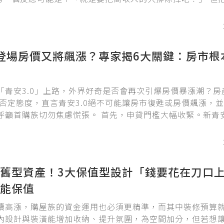
，你會發現真正受到影響的，可能不只是年收入比較高的人
0登場房價又將飆漲？專家揭6大關鍵：房市根
「青安3.0」上路，外界好奇是否會再次引爆房價暴漲潮？房
此持否定態度，直言青安3.0絕不可能讓房市復甦或房價飆漲，
呼籲首購族切勿焦慮慌張。 首先，申貸門檻大幅收緊。新青安
與年薪200萬元以下限制，直接排除財力雄厚的長輩，使適用
有限。 其次，房屋總價設有上限，台北市最高3500萬元、
元、其他縣市2000萬元，不再像2.0時代毫無限制，導致適用
，利息補貼效應遞減。雖然第4年起採漸進式還原利率而非瞬
舊型資產！3大保值型設計「錢要花在刀口
為這僅是將未來的房貸炸彈往後延延遲4到6年。
能保值
續高漲，購屋族的資金運用也必須更精準，而其中裝修預算
內設計與裝潢能增加收納、提升氛圍，為空間加分，但若想