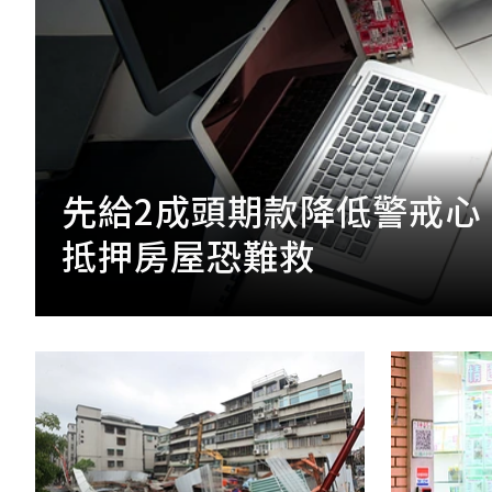
先給2成頭期款降低警戒心
抵押房屋恐難救