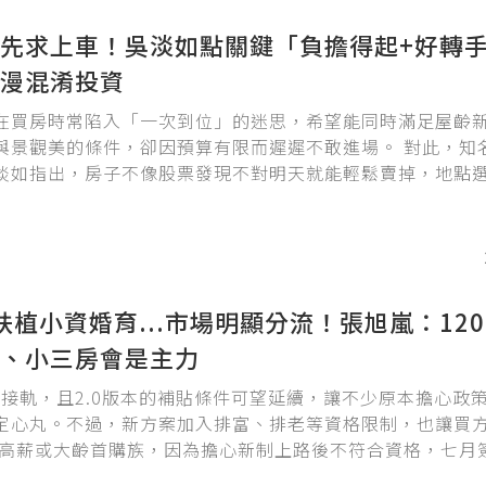
先求上車！吳淡如點關鍵「負擔得起+好轉
漫混淆投資
在買房時常陷入「一次到位」的迷思，希望能同時滿足屋齡
與景觀美的條件，卻因預算有限而遲遲不敢進場。 對此，知
淡如指出，房子不像股票發現不對明天就能輕鬆賣掉，地點
法太浪漫都可能導致巨額虧損，甚至面臨找不到接手的困境。
釐清房子的「任務」，並以「雞、豬、馬」三種動物比喻不
扶植小資婚育...市場明顯分流！張旭嵐：1200
、小三房會是主力
無縫接軌，且2.0版本的補貼條件可望延續，讓不少原本擔心政
定心丸。不過，新方案加入排富、排老等資格限制，也讓買
 高薪或大齡首購族，因為擔心新制上路後不符合資格，七月
希望趕上2.0末班車。 相反地，計畫結婚或小資夫妻，則看中青