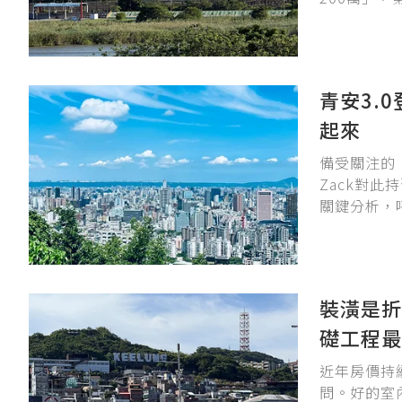
放在一起看
青安3.
起來
備受關注的
Zack對
關鍵分析，
50歲以下
且財力相對
市2500萬
少。 第三
裝潢是折
Zack認
礎工程最
近年房價持
問。好的室