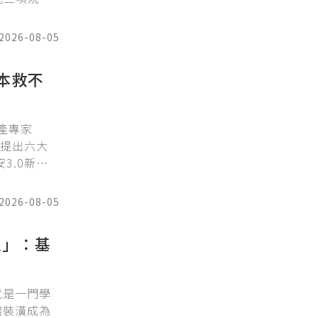
。
2026-08-05
本救不
產專家
並提出六大
3.0新增
族群年輕化
新北與新竹縣
2026-08-05
物件大幅減
間取消，但
上」：基
就是一門學
讓裝潢成為