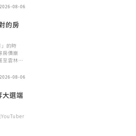
末班車，有
2026-08-06
對的房
套」的時
等房價崩
甚至雲林、
2026-08-06
等大選端
uTuber