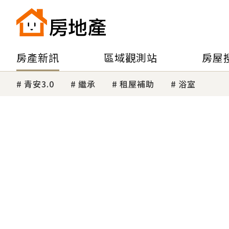
房產新訊
區域觀測站
房屋
青安3.0
繼承
租屋補助
浴室