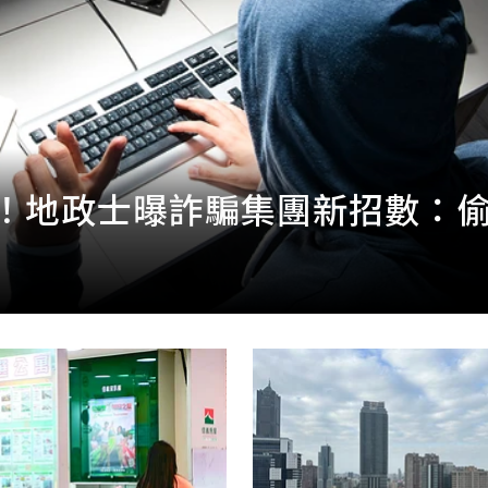
！地政士曝詐騙集團新招數：