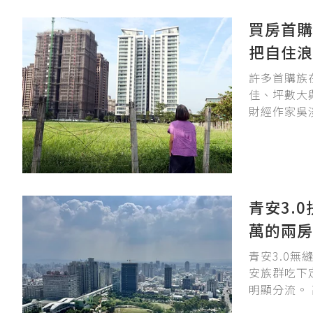
買房首購
把自住浪
許多首購族
佳、坪數大
財經作家吳
太特殊或想
房前務必先
位。
青安3.0
萬的兩房
青安3.0
安族群吃下
明顯分流。
腳步加快，