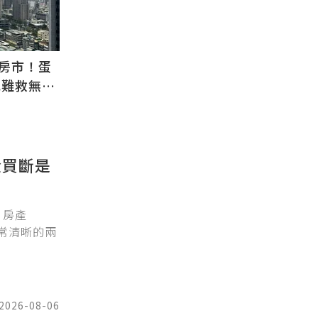
房市！蛋
也難救無需
金買斷是
，房產
非常清晰的兩
2026-08-06