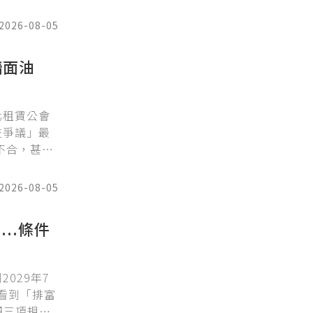
2026-08-05
牆面油
北租賃公會
交爭議」最
不合，甚至
2026-08-05
..條件
029年7
看到「排富
把三項規則