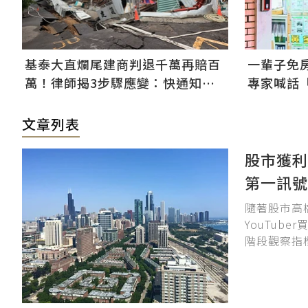
基泰大直爛尾建商判退千萬再賠百
一輩子免
萬！律師揭3步驟應變：快通知銀
專家喊話
行止付搶救自備款
打8折根
文章列表
股市獲利
第一訊號
隨著股市高
YouTu
階段觀察指