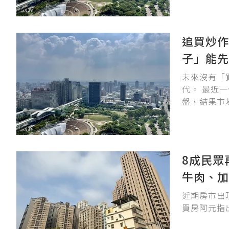
婚育額度，
人等新方案
追買炒作
子」能先
未來沒有「
代。 最近
盤，結果市
台北、基隆
8成民眾
牛肉、加
近期房市出
買房阿元指