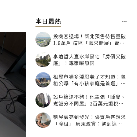
本日最熱
投機客退場！新北預售待售量破
1.8萬戶 這區「需求斷層」賣壓
最大
李遠哲大直水岸豪宅「房價又破
底」！專家曝原因
租屋市場多殘忍老了才知道！包
租公曝「有小孩家庭是首選」：
寧可不租老人也別自找麻煩
設戶籍還不夠！他主張「睡覺、
煮飯分不同屋」2百萬元退稅照
樣沒了
租屋處亮到發光！優質房客想求
「降租」 房東激賞：遇到這種
一定降