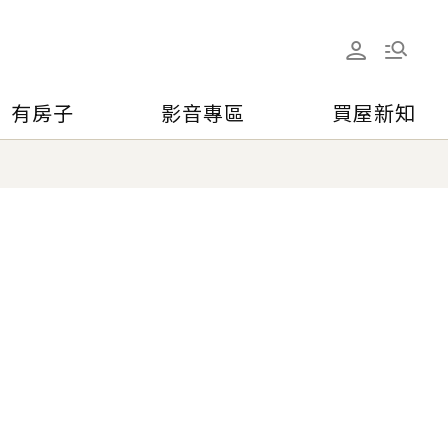
有房子
影音專區
買屋新知